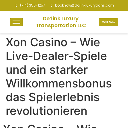
(714) 356-1257
booknow@dalinkluxurytrans.com
De’link Luxury
Call Now
Transportation LLC
Xon Casino – Wie
Live‑Dealer‑Spiele
und ein starker
Willkommensbonus
das Spielerlebnis
revolutionieren