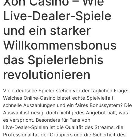
Xon Casino – Wie
Live‑Dealer‑Spiele
und ein starker
Willkommensbonus
das Spielerlebnis
revolutionieren
Viele deutsche Spieler stehen vor der täglichen Frage:
Welches Online‑Casino bietet echte Spielvielfalt,
schnelle Auszahlungen und ein faires Bonussystem? Die
Auswahl ist riesig, doch nicht jedes Angebot hält, was
es verspricht. Besonders für Fans von
Live‑Dealer‑Spielen ist die Qualität des Streams, die
Professionalität der Croupiers und die Sicherheit des