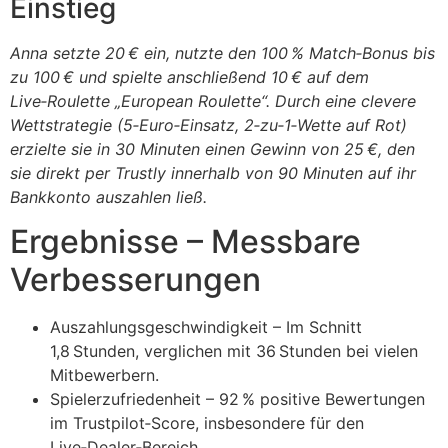
Einstieg
Anna setzte 20 € ein, nutzte den 100 % Match‑Bonus bis
zu 100 € und spielte anschließend 10 € auf dem
Live‑Roulette „European Roulette“. Durch eine clevere
Wettstrategie (5‑Euro‑Einsatz, 2‑zu‑1‑Wette auf Rot)
erzielte sie in 30 Minuten einen Gewinn von 25 €, den
sie direkt per Trustly innerhalb von 90 Minuten auf ihr
Bankkonto auszahlen ließ.
Ergebnisse – Messbare
Verbesserungen
Auszahlungsgeschwindigkeit – Im Schnitt
1,8 Stunden, verglichen mit 36 Stunden bei vielen
Mitbewerbern.
Spielerzufriedenheit – 92 % positive Bewertungen
im Trustpilot‑Score, insbesondere für den
Live‑Dealer‑Bereich.