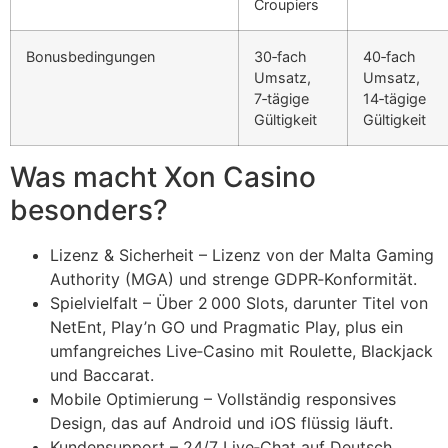
Croupiers
Bonusbedingungen
30‑fach
40‑fach
Umsatz,
Umsatz,
7‑tägige
14‑tägige
Gültigkeit
Gültigkeit
Was macht Xon Casino
besonders?
Lizenz & Sicherheit – Lizenz von der Malta Gaming
Authority (MGA) und strenge GDPR‑Konformität.
Spielvielfalt – Über 2 000 Slots, darunter Titel von
NetEnt, Play’n GO und Pragmatic Play, plus ein
umfangreiches Live‑Casino mit Roulette, Blackjack
und Baccarat.
Mobile Optimierung – Vollständig responsives
Design, das auf Android und iOS flüssig läuft.
Kundensupport – 24/7 Live‑Chat auf Deutsch,