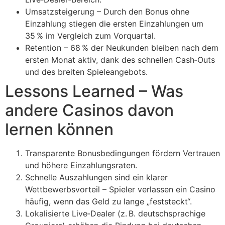
Umsatzsteigerung – Durch den Bonus ohne
Einzahlung stiegen die ersten Einzahlungen um
35 % im Vergleich zum Vorquartal.
Retention – 68 % der Neukunden bleiben nach dem
ersten Monat aktiv, dank des schnellen Cash‑Outs
und des breiten Spieleangebots.
Lessons Learned – Was
andere Casinos davon
lernen können
Transparente Bonusbedingungen fördern Vertrauen
und höhere Einzahlungsraten.
Schnelle Auszahlungen sind ein klarer
Wettbewerbsvorteil – Spieler verlassen ein Casino
häufig, wenn das Geld zu lange „feststeckt“.
Lokalisierte Live‑Dealer (z. B. deutschsprachige