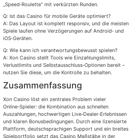
„Speed‑Roulette“ mit verkürzten Runden.
Q: Ist das Casino für mobile Geräte optimiert?
A: Das Layout ist komplett responsiv, und die meisten
Spiele laufen ohne Verzögerungen auf Android‑ und
iOS‑Geräten.
Q: Wie kann ich verantwortungsbewusst spielen?
A: Xon Casino stellt Tools wie Einzahlungslimits,
Verlustlimits und Selbstausschluss‑Optionen bereit –
nutzen Sie diese, um die Kontrolle zu behalten.
Zusammenfassung
Xon Casino löst ein zentrales Problem vieler
Online‑Spieler: die Kombination aus schnellen
Auszahlungen, hochwertigen Live‑Dealer‑Erlebnissen
und klaren Bonusbedingungen. Durch eine lizensierte
Plattform, deutschsprachigen Support und ein breites
Spielportfolio setzt das Casino Maßstäbe in der