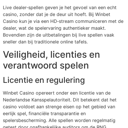
Live dealer‑spellen geven je het gevoel van een echt
casino, zonder dat je de deur uit hoeft. Bij Winbet
Casino kun je via een HD‑stream communiceren met de
dealer, wat de spelervaring authentieker maakt.
Bovendien zijn de uitbetalingen bij live spellen vaak
sneller dan bij traditionele online tafels.
Veiligheid, licenties en
verantwoord spelen
Licentie en regulering
Winbet Casino opereert onder een licentie van de
Nederlandse Kansspelautoriteit. Dit betekent dat het
casino voldoet aan strenge eisen op het gebied van
eerlijk spel, financiële transparantie en
spelersbescherming. Alle spellen worden regelmatig
getest door onafhankelijke auditors om de RNG