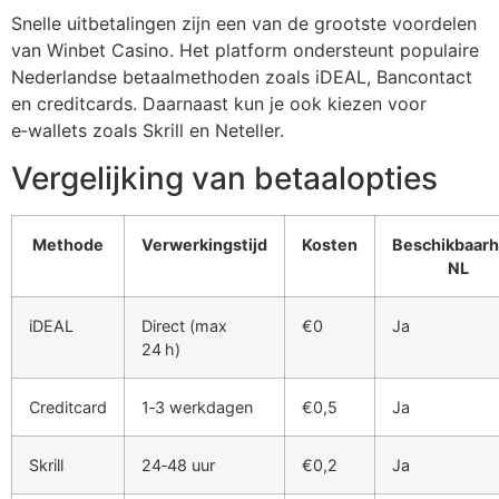
Snelle uitbetalingen zijn een van de grootste voordelen
van Winbet Casino. Het platform ondersteunt populaire
Nederlandse betaalmethoden zoals iDEAL, Bancontact
en creditcards. Daarnaast kun je ook kiezen voor
e‑wallets zoals Skrill en Neteller.
Vergelijking van betaalopties
Methode
Verwerkingstijd
Kosten
Beschikbaarh
NL
iDEAL
Direct (max
€0
Ja
24 h)
Creditcard
1‑3 werkdagen
€0,5
Ja
Skrill
24‑48 uur
€0,2
Ja