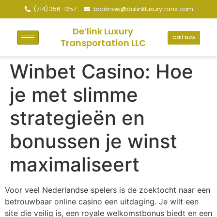
(714) 356-1257
booknow@dalinkluxurytrans.com
De’link Luxury
Call Now
Transportation LLC
Winbet Casino: Hoe
je met slimme
strategieën en
bonussen je winst
maximaliseert
Voor veel Nederlandse spelers is de zoektocht naar een
betrouwbaar online casino een uitdaging. Je wilt een
site die veilig is, een royale welkomstbonus biedt en een