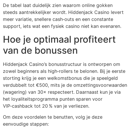
De tabel laat duidelijk zien waarom online gokken
steeds aantrekkelijker wordt. Hiddenjack Casino levert
meer variatie, snellere cash‑outs en een constante
support, iets wat een fysiek casino niet kan evenaren.
Hoe je optimaal profiteert
van de bonussen
Hiddenjack Casino’s bonusstructuur is ontworpen om
zowel beginners als high‑rollers te belonen. Bij je eerste
storting krijg je een welkomstbonus die je speelgeld
verdubbelt tot €500, mits je de omzettingsvoorwaarden
(wagering) van 30× respecteert. Daarnaast kun je via
het loyaliteitsprogramma punten sparen voor
VIP‑cashback tot 20 % van je verliezen.
Om deze voordelen te benutten, volg je deze
eenvoudige stappen: