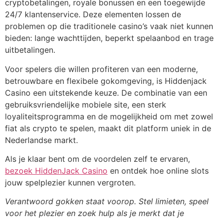
cryptobetalingen, royale bonussen en een toegewijde
24/7 klantenservice. Deze elementen lossen de
problemen op die traditionele casino’s vaak niet kunnen
bieden: lange wachttijden, beperkt spelaanbod en trage
uitbetalingen.
Voor spelers die willen profiteren van een moderne,
betrouwbare en flexibele gokomgeving, is Hiddenjack
Casino een uitstekende keuze. De combinatie van een
gebruiksvriendelijke mobiele site, een sterk
loyaliteitsprogramma en de mogelijkheid om met zowel
fiat als crypto te spelen, maakt dit platform uniek in de
Nederlandse markt.
Als je klaar bent om de voordelen zelf te ervaren,
bezoek HiddenJack Casino
en ontdek hoe online slots
jouw spelplezier kunnen vergroten.
Verantwoord gokken staat voorop. Stel limieten, speel
voor het plezier en zoek hulp als je merkt dat je