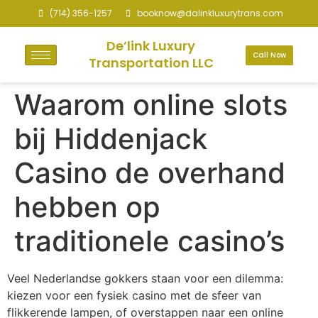
(714) 356-1257
booknow@dalinkluxurytrans.com
De’link Luxury
Call Now
Transportation LLC
Waarom online slots
bij Hiddenjack
Casino de overhand
hebben op
traditionele casino’s
Veel Nederlandse gokkers staan voor een dilemma:
kiezen voor een fysiek casino met de sfeer van
flikkerende lampen, of overstappen naar een online