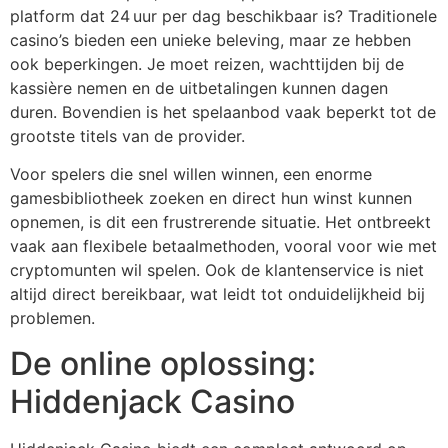
platform dat 24 uur per dag beschikbaar is? Traditionele
casino’s bieden een unieke beleving, maar ze hebben
ook beperkingen. Je moet reizen, wachttijden bij de
kassière nemen en de uitbetalingen kunnen dagen
duren. Bovendien is het spelaanbod vaak beperkt tot de
grootste titels van de provider.
Voor spelers die snel willen winnen, een enorme
gamesbibliotheek zoeken en direct hun winst kunnen
opnemen, is dit een frustrerende situatie. Het ontbreekt
vaak aan flexibele betaalmethoden, vooral voor wie met
cryptomunten wil spelen. Ook de klantenservice is niet
altijd direct bereikbaar, wat leidt tot onduidelijkheid bij
problemen.
De online oplossing:
Hiddenjack Casino