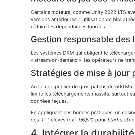
Certains moteurs, comme Unity 2022 LTS avec 
versions antérieures. L’utilisation de bibli
réduire les dépendances lourdes.
Gestion responsable des 
Les systèmes DRM qui obligent le téléchargem
« stream‑on‑demand », les opérateurs ne trans
Stratégies de mise à jour 
Au lieu de publier de gros patchs de 500 Mo,
limite les téléchargements massifs, surtout s
données reçues.
En appliquant ces bonnes pratiques, un casin
des RTP élevés (ex. : 96,5 % pour
Starburst
) 
4. Intégrer la durabili