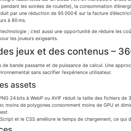
 pendant les soirées de roulette), la consommation d’énerg
duit par une réduction de 95 000 € sur la facture d’électric
urs à 80 ms.
a technologie ; c’est aussi une opportunité de réduire les co
pour les joueurs exigeants.
 des jeux et des contenus – 3
e bande passante et de puissance de calcul. Une approche
onnemental sans sacrifier l’expérience utilisateur.
es assets
PNG 24 bits à WebP ou AVIF réduit la taille des fichiers de 
ec moins de polygones consomment moins de GPU et diminue
est
.
aScript et le CSS améliore le temps de chargement, ce qui di
aces