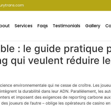
urytrans.com
bout
Services
Faqs
Testimonials
Gallery
Co
ble : le guide pratique 
g qui veulent réduire l
ience environnementale qui ne cesse de croître. Les joueur
ntègrent la durabilité dans leur ADN. Parallèlement, les aut
nters et imposent des exigences de reporting carbone aux
des joueurs de l’autre – oblige les opérateurs de casino en