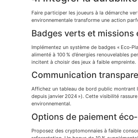
Faire participer les joueurs à la démarche ver
environnementale transforme une action parfo
Badges verts et missions
Implémentez un système de badges « Eco‑Player 
alimenté à 100 % d’énergies renouvelables pen
incitent à choisir des jeux à faible empreinte.
Communication transpare
Affichez un tableau de bord public montrant
depuis janvier 2024 »). Cette visibilité rassu
environnemental.
Options de paiement éco
Proposez des cryptomonnaies à faible consomm
reforestation. Un bonus de 10 % supplémentair