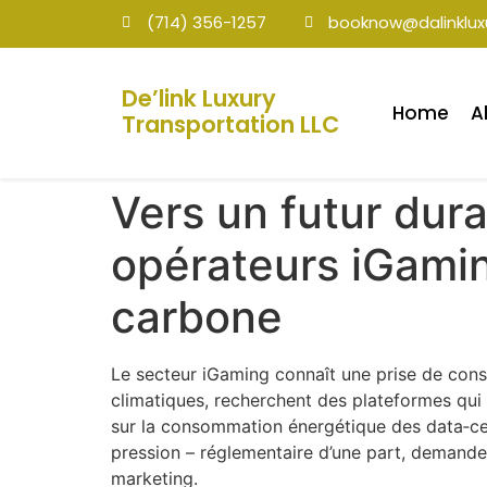
(714) 356-1257
booknow@dalinklux
De’link Luxury
Home
A
Transportation LLC
Vers un futur dura
opérateurs iGamin
carbone
Le secteur iGaming connaît une prise de consc
climatiques, recherchent des plateformes qui i
sur la consommation énergétique des data‑ce
pression – réglementaire d’une part, demande 
marketing.