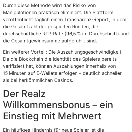
Durch diese Methode wird das Risiko von
Manipulationen praktisch eliminiert. Die Plattform
veröffentlicht täglich einen Transparenz‑Report, in dem
die Gesamtzahl der gespielten Runden, die
durchschnittliche RTP‑Rate (96,5 % im Durchschnitt) und
die Gesamtgewinnsumme aufgeführt sind.
Ein weiterer Vorteil: Die Auszahlungsgeschwindigkeit.
Da die Blockchain die Identität des Spielers bereits
verifiziert hat, können Auszahlungen innerhalb von
15 Minuten auf E‑Wallets erfolgen – deutlich schneller
als bei herkömmlichen Casinos.
Der Realz
Willkommensbonus – ein
Einstieg mit Mehrwert
Ein häufiges Hindernis für neue Spieler ist die