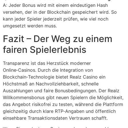
A: Jeder Bonus wird mit einem eindeutigen Hash
versehen, der in der Blockchain gespeichert wird. So
kann jeder Spieler jederzeit prüfen, wie viel noch
umgesetzt werden muss.
Fazit – Der Weg zu einem
fairen Spielerlebnis
Transparenz ist das Herzstück moderner
Online‑Casinos. Durch die Integration von
Blockchain‑Technologie bietet Realz Casino ein
Höchstmaß an Nachvollziehbarkeit, schnelle
Auszahlungen und faire Bonusbedingungen. Der Realz
Willkommensbonus gibt neuen Spielern die Möglichkeit,
das Angebot risikofrei zu testen, während die Plattform
gleichzeitig durch klare RTP‑Angaben und öffentlich
einsehbare Transaktionsdaten Vertrauen schafft.