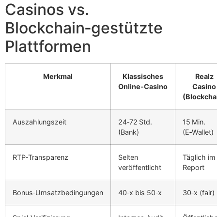
Casinos vs.
Blockchain‑gestützte
Plattformen
Merkmal
Klassisches
Realz
Online‑Casino
Casino
(Blockcha
Auszahlungszeit
24‑72 Std.
15 Min.
(Bank)
(E‑Wallet)
RTP‑Transparenz
Selten
Täglich im
veröffentlicht
Report
Bonus‑Umsatzbedingungen
40‑x bis 50‑x
30‑x (fair)