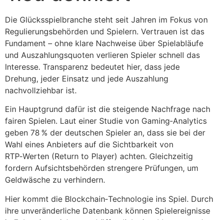
Die Glücksspielbranche steht seit Jahren im Fokus von
Regulierungsbehörden und Spielern. Vertrauen ist das
Fundament – ohne klare Nachweise über Spielabläufe
und Auszahlungsquoten verlieren Spieler schnell das
Interesse. Transparenz bedeutet hier, dass jede
Drehung, jeder Einsatz und jede Auszahlung
nachvollziehbar ist.
Ein Hauptgrund dafür ist die steigende Nachfrage nach
fairen Spielen. Laut einer Studie von Gaming‑Analytics
geben 78 % der deutschen Spieler an, dass sie bei der
Wahl eines Anbieters auf die Sichtbarkeit von
RTP‑Werten (Return to Player) achten. Gleichzeitig
fordern Aufsichtsbehörden strengere Prüfungen, um
Geldwäsche zu verhindern.
Hier kommt die Blockchain‑Technologie ins Spiel. Durch
ihre unveränderliche Datenbank können Spielereignisse