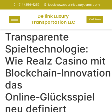
(714) 356-1257
booknow@dalinkluxurytrans.com
De’link Luxury
Call Now
Transportation LLC
Transparente
Spieltechnologie:
Wie Realz Casino mit
Blockchain‑Innovation
das
Online‑Glücksspiel
neu definiert