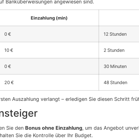
auf Banküberweisungen angewiesen sind.
Einzahlung (min)
0 €
12 Stunden
10 €
2 Stunden
0 €
30 Minuten
20 €
48 Stunden
ersten Auszahlung verlangt – erledigen Sie diesen Schritt f
insteiger
en Sie den
Bonus ohne Einzahlung
, um das Angebot unverb
alten Sie die Kontrolle über Ihr Budget.