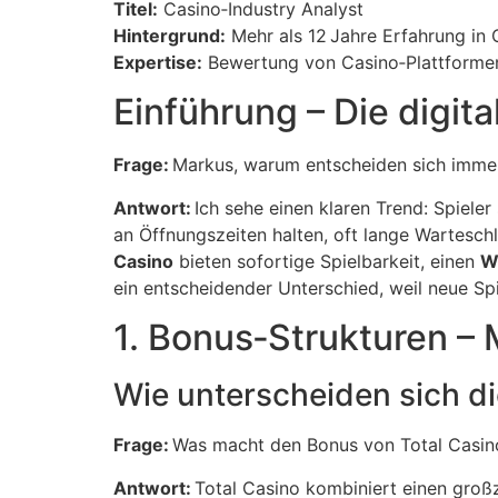
Titel:
Casino‑Industry Analyst
Hintergrund:
Mehr als 12 Jahre Erfahrung in 
Expertise:
Bewertung von Casino‑Plattformen,
Einführung – Die digita
Frage:
Markus, warum entscheiden sich immer 
Antwort:
Ich sehe einen klaren Trend: Spiele
an Öffnungszeiten halten, oft lange Wartesch
Casino
bieten sofortige Spielbarkeit, einen
W
ein entscheidender Unterschied, weil neue Spi
1. Bonus‑Strukturen – 
Wie unterscheiden sich 
Frage:
Was macht den Bonus von Total Casino
Antwort:
Total Casino kombiniert einen gro