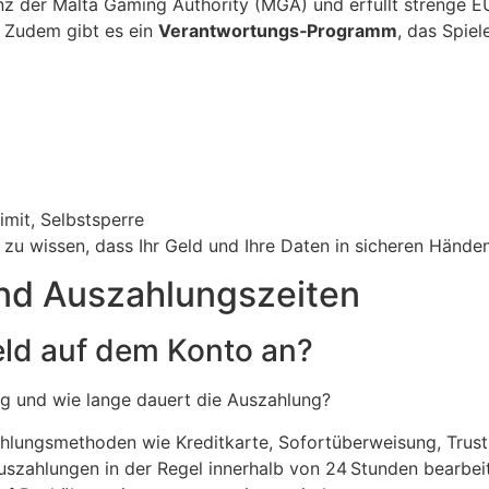
enz der Malta Gaming Authority (MGA) und erfüllt strenge 
. Zudem gibt es ein
Verantwortungs‑Programm
, das Spiel
limit, Selbstsperre
zu wissen, dass Ihr Geld und Ihre Daten in sicheren Hände
und Auszahlungszeiten
ld auf dem Konto an?
 und wie lange dauert die Auszahlung?
ahlungsmethoden wie Kreditkarte, Sofortüberweisung, Trus
uszahlungen in der Regel innerhalb von 24 Stunden bearbei