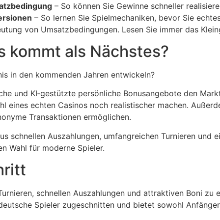
satzbedingung
– So können Sie Gewinne schneller realisiere
ersionen
– So lernen Sie Spielmechaniken, bevor Sie echtes
deutung von Umsatzbedingungen. Lesen Sie immer das Klein
s kommt als Nächstes?
bnis in den kommenden Jahren entwickeln?
ische und KI‑gestützte persönliche Bonusangebote den Markt
fühl eines echten Casinos noch realistischer machen. Auße
anonyme Transaktionen ermöglichen.
us schnellen Auszahlungen, umfangreichen Turnieren und
en Wahl für moderne Spieler.
ritt
‑Turnieren, schnellen Auszahlungen und attraktiven Boni zu 
f deutsche Spieler zugeschnitten und bietet sowohl Anfänger