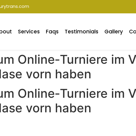
urytrans.com
bout
Services
Faqs
Testimonials
Gallery
Co
um Online‑Turniere im V
Nase vorn haben
um Online‑Turniere im V
Nase vorn haben