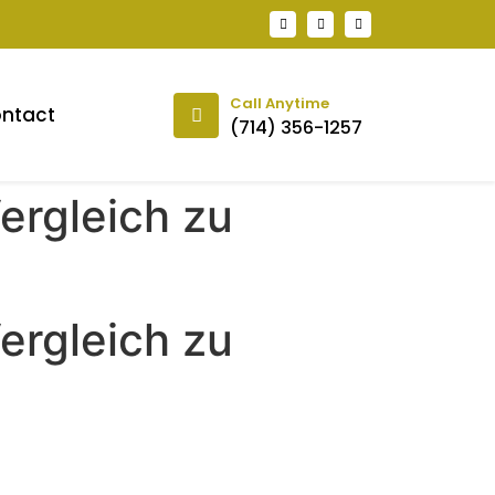
Call Anytime
ntact
(714) 356-1257
ergleich zu
ergleich zu