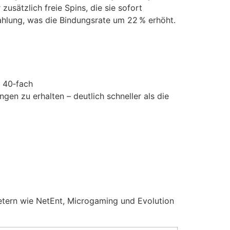
usätzlich freie Spins, die sie sofort
ahlung, was die Bindungsrate um 22 % erhöht.
n 40‑fach
gen zu erhalten – deutlich schneller als die
etern wie NetEnt, Microgaming und Evolution