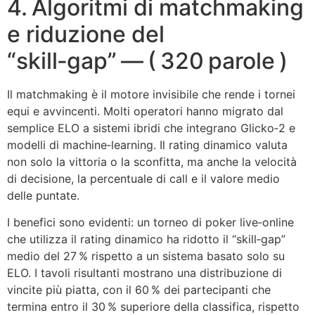
4. Algoritmi di matchmaking
e riduzione del
“skill‑gap” — ( 320 parole )
Il matchmaking è il motore invisibile che rende i tornei
equi e avvincenti. Molti operatori hanno migrato dal
semplice ELO a sistemi ibridi che integrano Glicko‑2 e
modelli di machine‑learning. Il rating dinamico valuta
non solo la vittoria o la sconfitta, ma anche la velocità
di decisione, la percentuale di call e il valore medio
delle puntate.
I benefici sono evidenti: un torneo di poker live‑online
che utilizza il rating dinamico ha ridotto il “skill‑gap”
medio del 27 % rispetto a un sistema basato solo su
ELO. I tavoli risultanti mostrano una distribuzione di
vincite più piatta, con il 60 % dei partecipanti che
termina entro il 30 % superiore della classifica, rispetto