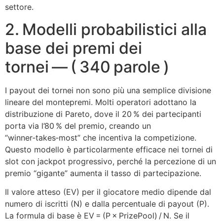
settore.
2. Modelli probabilistici alla
base dei premi dei
tornei — ( 340 parole )
I payout dei tornei non sono più una semplice divisione
lineare del montepremi. Molti operatori adottano la
distribuzione di Pareto, dove il 20 % dei partecipanti
porta via l’80 % del premio, creando un
“winner‑takes‑most” che incentiva la competizione.
Questo modello è particolarmente efficace nei tornei di
slot con jackpot progressivo, perché la percezione di un
premio “gigante” aumenta il tasso di partecipazione.
Il valore atteso (EV) per il giocatore medio dipende dal
numero di iscritti (N) e dalla percentuale di payout (P).
La formula di base è EV = (P × PrizePool) / N. Se il