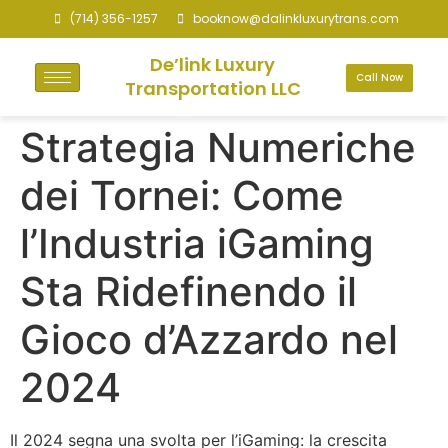
(714) 356-1257
booknow@dalinkluxurytrans.com
De’link Luxury
Call Now
Transportation LLC
Strategia Numeriche
dei Tornei: Come
l’Industria iGaming
Sta Ridefinendo il
Gioco d’Azzardo nel
2024
Il 2024 segna una svolta per l’iGaming: la crescita