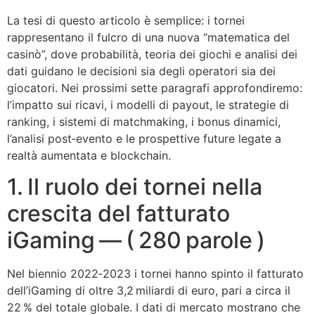
La tesi di questo articolo è semplice: i tornei
rappresentano il fulcro di una nuova “matematica del
casinò”, dove probabilità, teoria dei giochi e analisi dei
dati guidano le decisioni sia degli operatori sia dei
giocatori. Nei prossimi sette paragrafi approfondiremo:
l’impatto sui ricavi, i modelli di payout, le strategie di
ranking, i sistemi di matchmaking, i bonus dinamici,
l’analisi post‑evento e le prospettive future legate a
realtà aumentata e blockchain.
1. Il ruolo dei tornei nella
crescita del fatturato
iGaming — ( 280 parole )
Nel biennio 2022‑2023 i tornei hanno spinto il fatturato
dell’iGaming di oltre 3,2 miliardi di euro, pari a circa il
22 % del totale globale. I dati di mercato mostrano che