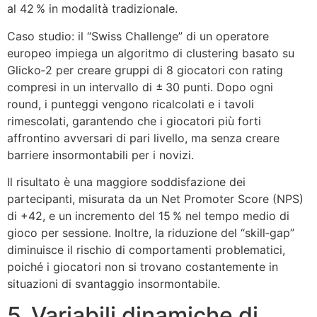
al 42 % in modalità tradizionale.
Caso studio: il “Swiss Challenge” di un operatore
europeo impiega un algoritmo di clustering basato su
Glicko‑2 per creare gruppi di 8 giocatori con rating
compresi in un intervallo di ± 30 punti. Dopo ogni
round, i punteggi vengono ricalcolati e i tavoli
rimescolati, garantendo che i giocatori più forti
affrontino avversari di pari livello, ma senza creare
barriere insormontabili per i novizi.
Il risultato è una maggiore soddisfazione dei
partecipanti, misurata da un Net Promoter Score (NPS)
di +42, e un incremento del 15 % nel tempo medio di
gioco per sessione. Inoltre, la riduzione del “skill‑gap”
diminuisce il rischio di comportamenti problematici,
poiché i giocatori non si trovano costantemente in
situazioni di svantaggio insormontabile.
5. Variabili dinamiche di