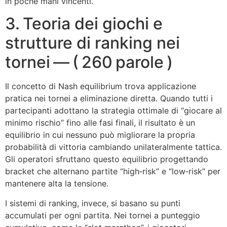
in poche mani vincenti.
3. Teoria dei giochi e
strutture di ranking nei
tornei — ( 260 parole )
Il concetto di Nash equilibrium trova applicazione
pratica nei tornei a eliminazione diretta. Quando tutti i
partecipanti adottano la strategia ottimale di “giocare al
minimo rischio” fino alle fasi finali, il risultato è un
equilibrio in cui nessuno può migliorare la propria
probabilità di vittoria cambiando unilateralmente tattica.
Gli operatori sfruttano questo equilibrio progettando
bracket che alternano partite “high‑risk” e “low‑risk” per
mantenere alta la tensione.
I sistemi di ranking, invece, si basano su punti
accumulati per ogni partita. Nei tornei a punteggio