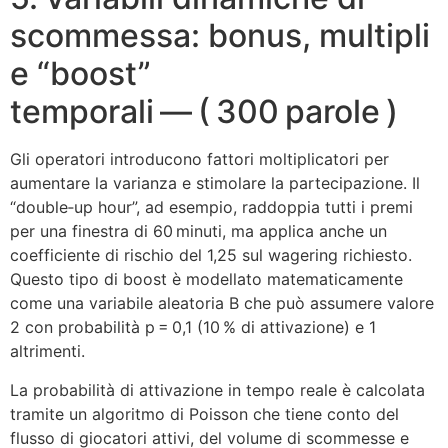
scommessa: bonus, multipli
e “boost”
temporali — ( 300 parole )
Gli operatori introducono fattori moltiplicatori per
aumentare la varianza e stimolare la partecipazione. Il
“double‑up hour”, ad esempio, raddoppia tutti i premi
per una finestra di 60 minuti, ma applica anche un
coefficiente di rischio del 1,25 sul wagering richiesto.
Questo tipo di boost è modellato matematicamente
come una variabile aleatoria B che può assumere valore
2 con probabilità p = 0,1 (10 % di attivazione) e 1
altrimenti.
La probabilità di attivazione in tempo reale è calcolata
tramite un algoritmo di Poisson che tiene conto del
flusso di giocatori attivi, del volume di scommesse e