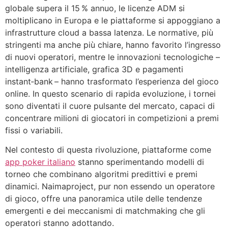
globale supera il 15 % annuo, le licenze ADM si
moltiplicano in Europa e le piattaforme si appoggiano a
infrastrutture cloud a bassa latenza. Le normative, più
stringenti ma anche più chiare, hanno favorito l’ingresso
di nuovi operatori, mentre le innovazioni tecnologiche –
intelligenza artificiale, grafica 3D e pagamenti
instant‑bank – hanno trasformato l’esperienza del gioco
online. In questo scenario di rapida evoluzione, i tornei
sono diventati il cuore pulsante del mercato, capaci di
concentrare milioni di giocatori in competizioni a premi
fissi o variabili.
Nel contesto di questa rivoluzione, piattaforme come
app poker italiano
stanno sperimentando modelli di
torneo che combinano algoritmi predittivi e premi
dinamici. Naimaproject, pur non essendo un operatore
di gioco, offre una panoramica utile delle tendenze
emergenti e dei meccanismi di matchmaking che gli
operatori stanno adottando.