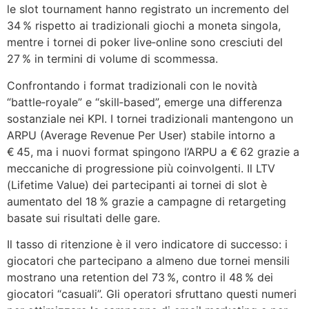
le slot tournament hanno registrato un incremento del
34 % rispetto ai tradizionali giochi a moneta singola,
mentre i tornei di poker live‑online sono cresciuti del
27 % in termini di volume di scommessa.
Confrontando i format tradizionali con le novità
“battle‑royale” e “skill‑based”, emerge una differenza
sostanziale nei KPI. I tornei tradizionali mantengono un
ARPU (Average Revenue Per User) stabile intorno a
€ 45, ma i nuovi format spingono l’ARPU a € 62 grazie a
meccaniche di progressione più coinvolgenti. Il LTV
(Lifetime Value) dei partecipanti ai tornei di slot è
aumentato del 18 % grazie a campagne di retargeting
basate sui risultati delle gare.
Il tasso di ritenzione è il vero indicatore di successo: i
giocatori che partecipano a almeno due tornei mensili
mostrano una retention del 73 %, contro il 48 % dei
giocatori “casuali”. Gli operatori sfruttano questi numeri