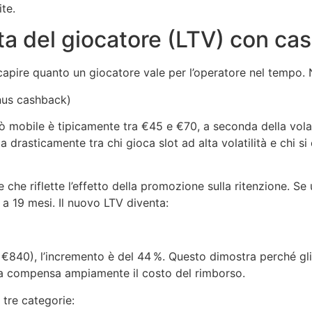
te.
 vita del giocatore (LTV) con c
r capire quanto un giocatore vale per l’operatore nel tempo.
nus cashback)
mobile è tipicamente tra €45 e €70, a seconda della volatil
a drasticamente tra chi gioca slot ad alta volatilità e chi s
e che riflette l’effetto della promozione sulla ritenzione. S
 a 19 mesi. Il nuovo LTV diventa:
40), l’incremento è del 44 %. Questo dimostra perché gli o
a compensa ampiamente il costo del rimborso.
 tre categorie: