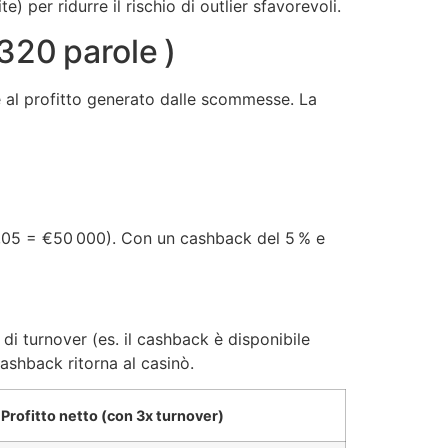
per ridurre il rischio di outlier sfavorevoli.
320 parole )
e al profitto generato dalle scommesse. La
0,05 = €50 000). Con un cashback del 5 % e
 di turnover (es. il cashback è disponibile
cashback ritorna al casinò.
Profitto netto (con 3x turnover)