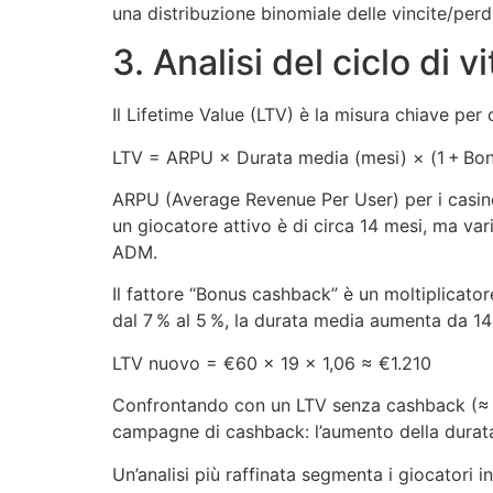
una distribuzione binomiale delle vincite/perdi
3. Analisi del ciclo di
Il Lifetime Value (LTV) è la misura chiave pe
LTV = ARPU × Durata media (mesi) × (1 + Bo
ARPU (Average Revenue Per User) per i casinò 
un giocatore attivo è di circa 14 mesi, ma vari
ADM.
Il fattore “Bonus cashback” è un moltiplicator
dal 7 % al 5 %, la durata media aumenta da 14
LTV nuovo = €60 × 19 × 1,06 ≈ €1.210
Confrontando con un LTV senza cashback (≈ €8
campagne di cashback: l’aumento della durat
Un’analisi più raffinata segmenta i giocatori in