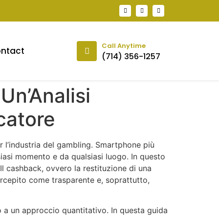
Call Anytime
ntact
(714) 356-1257
Un’Analisi
catore
r l’industria del gambling. Smartphone più
iasi momento e da qualsiasi luogo. In questo
Il cashback, ovvero la restituzione di una
ercepito come trasparente e, soprattutto,
o a un approccio quantitativo. In questa guida