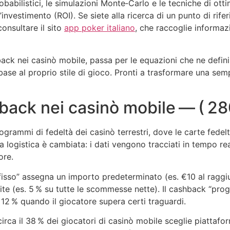
babilistici, le simulazioni Monte‑Carlo e le tecniche di ot
ull’investimento (ROI). Se siete alla ricerca di un punto di ri
onsultare il sito
app poker italiano
, che raccoglie informaz
back nei casinò mobile, passa per le equazioni che ne defini
in base al proprio stile di gioco. Pronti a trasformare una 
back nei casinò mobile — ( 28
rogrammi di fedeltà dei casinò terrestri, dove le carte fedel
 logistica è cambiata: i dati vengono tracciati in tempo re
ore.
 “fisso” assegna un importo predeterminato (es. €10 al ragg
ite (es. 5 % su tutte le scommesse nette). Il cashback “pro
12 % quando il giocatore supera certi traguardi.
circa il 38 % dei giocatori di casinò mobile sceglie piatta