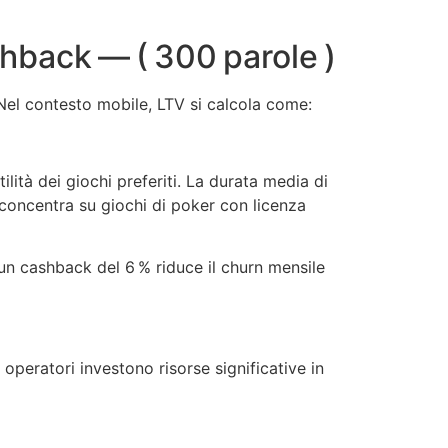
ashback — ( 300 parole )
 Nel contesto mobile, LTV si calcola come:
ità dei giochi preferiti. La durata media di
i concentra su giochi di poker con licenza
e un cashback del 6 % riduce il churn mensile
peratori investono risorse significative in