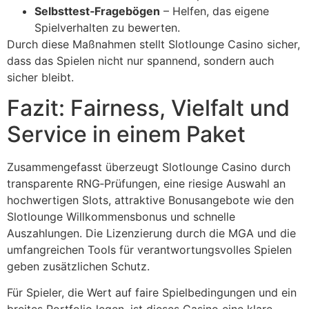
Selbsttest‑Fragebögen
– Helfen, das eigene
Spielverhalten zu bewerten.
Durch diese Maßnahmen stellt Slotlounge Casino sicher,
dass das Spielen nicht nur spannend, sondern auch
sicher bleibt.
Fazit: Fairness, Vielfalt und
Service in einem Paket
Zusammengefasst überzeugt Slotlounge Casino durch
transparente RNG‑Prüfungen, eine riesige Auswahl an
hochwertigen Slots, attraktive Bonusangebote wie den
Slotlounge Willkommensbonus und schnelle
Auszahlungen. Die Lizenzierung durch die MGA und die
umfangreichen Tools für verantwortungsvolles Spielen
geben zusätzlichen Schutz.
Für Spieler, die Wert auf faire Spielbedingungen und ein