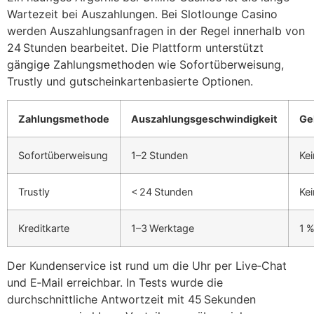
Wartezeit bei Auszahlungen. Bei Slotlounge Casino
werden Auszahlungsanfragen in der Regel innerhalb von
24 Stunden bearbeitet. Die Plattform unterstützt
gängige Zahlungsmethoden wie Sofortüberweisung,
Trustly und gutscheinkartenbasierte Optionen.
Zahlungsmethode
Auszahlungsgeschwindigkeit
Ge
Sofortüberweisung
1–2 Stunden
Kei
Trustly
< 24 Stunden
Kei
Kreditkarte
1–3 Werktage
1 
Der Kundenservice ist rund um die Uhr per Live‑Chat
und E‑Mail erreichbar. In Tests wurde die
durchschnittliche Antwortzeit mit 45 Sekunden