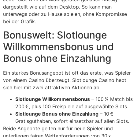
dargestellt wie auf dem Desktop. So kann man
unterwegs oder zu Hause spielen, ohne Kompromisse
bei der Grafik.
Bonuswelt: Slotlounge
Willkommensbonus und
Bonus ohne Einzahlung
Ein starkes Bonusangebot ist oft das erste, was Spieler
von einem Casino überzeugt. Slotlounge Casino hebt
sich hier mit zwei attraktiven Aktionen ab:
Slotlounge Willkommensbonus
– 100 % Match bis
200 €, plus 100 Freispiele auf ausgewählte Slots.
Slotlounge Bonus ohne Einzahlung
– 10 €
Gratisguthaben, sofort einsetzbar auf allen Slots.
Beide Angebote gelten nur für neue Spieler und
unterliegen fairen Wettanforderungen von 30 x.