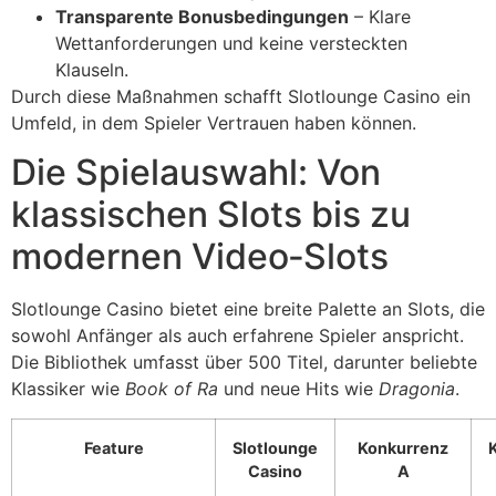
Transparente Bonusbedingungen
– Klare
Wettanforderungen und keine versteckten
Klauseln.
Durch diese Maßnahmen schafft Slotlounge Casino ein
Umfeld, in dem Spieler Vertrauen haben können.
Die Spielauswahl: Von
klassischen Slots bis zu
modernen Video‑Slots
Slotlounge Casino bietet eine breite Palette an Slots, die
sowohl Anfänger als auch erfahrene Spieler anspricht.
Die Bibliothek umfasst über 500 Titel, darunter beliebte
Klassiker wie
Book of Ra
und neue Hits wie
Dragonia
.
Feature
Slotlounge
Konkurrenz
Casino
A