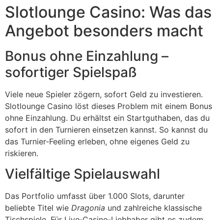
Slotlounge Casino: Was das
Angebot besonders macht
Bonus ohne Einzahlung –
sofortiger Spielspaß
Viele neue Spieler zögern, sofort Geld zu investieren.
Slotlounge Casino löst dieses Problem mit einem Bonus
ohne Einzahlung. Du erhältst ein Startguthaben, das du
sofort in den Turnieren einsetzen kannst. So kannst du
das Turnier‑Feeling erleben, ohne eigenes Geld zu
riskieren.
Vielfältige Spielauswahl
Das Portfolio umfasst über 1.000 Slots, darunter
beliebte Titel wie
Dragonia
und zahlreiche klassische
Tischspiele. Für Live‑Casino‑Liebhaber gibt es zudem