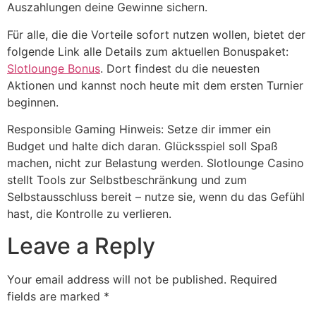
Auszahlungen deine Gewinne sichern.
Für alle, die die Vorteile sofort nutzen wollen, bietet der
folgende Link alle Details zum aktuellen Bonuspaket:
Slotlounge Bonus
. Dort findest du die neuesten
Aktionen und kannst noch heute mit dem ersten Turnier
beginnen.
Responsible Gaming Hinweis: Setze dir immer ein
Budget und halte dich daran. Glücksspiel soll Spaß
machen, nicht zur Belastung werden. Slotlounge Casino
stellt Tools zur Selbstbeschränkung und zum
Selbstausschluss bereit – nutze sie, wenn du das Gefühl
hast, die Kontrolle zu verlieren.
Leave a Reply
Your email address will not be published.
Required
fields are marked
*