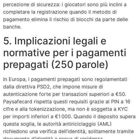
percezione di sicurezza: i giocatori sono più inclini a
completare la registrazione quando il metodo di
pagamento elimina il rischio di blocchi da parte delle
banche.
5. Implicazioni legali e
normative per i pagamenti
prepagati (250 parole)
In Europa, i pagamenti prepagati sono regolamentati
dalla direttiva PSD2, che impone misure di
autenticazione forte per transazioni superiori a €50.
Paysafecard rispetta questi requisiti grazie al PIN a 16
cifre e alla tokenizzazione, ma non è soggetta a KYC
per importi inferiori a €1 000. Quando il deposito supera
questa soglia, le autorità antiriciclaggio (AML)
richiedono una verifica dell’identità, solitamente tramite
documento d’identità e prova di residenza.