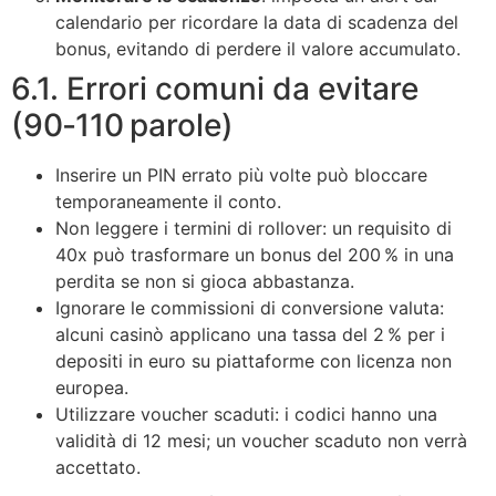
calendario per ricordare la data di scadenza del
bonus, evitando di perdere il valore accumulato.
6.1. Errori comuni da evitare
(90‑110 parole)
Inserire un PIN errato più volte può bloccare
temporaneamente il conto.
Non leggere i termini di rollover: un requisito di
40x può trasformare un bonus del 200 % in una
perdita se non si gioca abbastanza.
Ignorare le commissioni di conversione valuta:
alcuni casinò applicano una tassa del 2 % per i
depositi in euro su piattaforme con licenza non
europea.
Utilizzare voucher scaduti: i codici hanno una
validità di 12 mesi; un voucher scaduto non verrà
accettato.