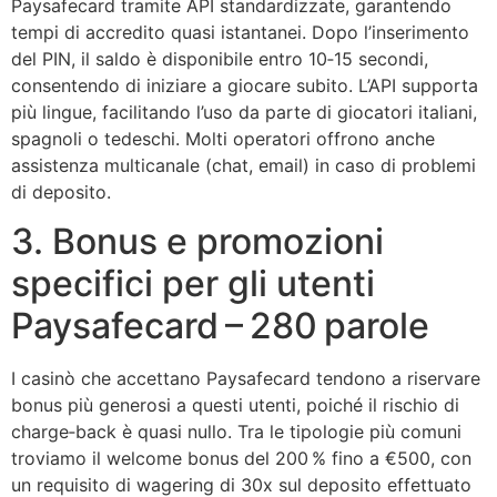
Paysafecard tramite API standardizzate, garantendo
tempi di accredito quasi istantanei. Dopo l’inserimento
del PIN, il saldo è disponibile entro 10‑15 secondi,
consentendo di iniziare a giocare subito. L’API supporta
più lingue, facilitando l’uso da parte di giocatori italiani,
spagnoli o tedeschi. Molti operatori offrono anche
assistenza multicanale (chat, email) in caso di problemi
di deposito.
3. Bonus e promozioni
specifici per gli utenti
Paysafecard – 280 parole
I casinò che accettano Paysafecard tendono a riservare
bonus più generosi a questi utenti, poiché il rischio di
charge‑back è quasi nullo. Tra le tipologie più comuni
troviamo il welcome bonus del 200 % fino a €500, con
un requisito di wagering di 30x sul deposito effettuato