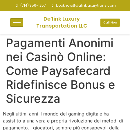
(714) 356-1257
booknow@dalinkluxurytrans.com
De’link Luxury
Call Now
Transportation LLC
Pagamenti Anonimi
nei Casinò Online:
Come Paysafecard
Ridefinisce Bonus e
Sicurezza
Negli ultimi anni il mondo del gaming digitale ha
assistito a una vera e propria rivoluzione dei metodi di
pagamento. I giocatori, sempre più consapevoli della