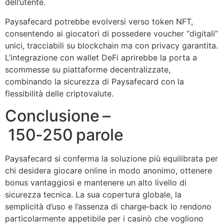
dell’utente.
Paysafecard potrebbe evolversi verso token NFT,
consentendo ai giocatori di possedere voucher “digitali”
unici, tracciabili su blockchain ma con privacy garantita.
L’integrazione con wallet DeFi aprirebbe la porta a
scommesse su piattaforme decentralizzate,
combinando la sicurezza di Paysafecard con la
flessibilità delle criptovalute.
Conclusione –
150‑250 parole
Paysafecard si conferma la soluzione più equilibrata per
chi desidera giocare online in modo anonimo, ottenere
bonus vantaggiosi e mantenere un alto livello di
sicurezza tecnica. La sua copertura globale, la
semplicità d’uso e l’assenza di charge‑back lo rendono
particolarmente appetibile per i casinò che vogliono