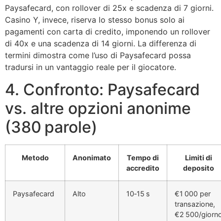
Paysafecard, con rollover di 25x e scadenza di 7 giorni.
Casino Y, invece, riserva lo stesso bonus solo ai
pagamenti con carta di credito, imponendo un rollover
di 40x e una scadenza di 14 giorni. La differenza di
termini dimostra come l’uso di Paysafecard possa
tradursi in un vantaggio reale per il giocatore.
4. Confronto: Paysafecard
vs. altre opzioni anonime
(380 parole)
Metodo
Anonimato
Tempo di
Limiti di
accredito
deposito
Paysafecard
Alto
10‑15 s
€1 000 per
transazione,
€2 500/giorn