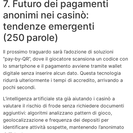
7. Futuro dei pagamenti
anonimi nei casinò:
tendenze emergenti
(250 parole)
Il prossimo traguardo sarà l’adozione di soluzioni
“pay‑by‑QR”, dove il giocatore scansiona un codice con
lo smartphone e il pagamento avviene tramite wallet
digitale senza inserire alcun dato. Questa tecnologia
ridurrà ulteriormente i tempi di accredito, arrivando a
pochi secondi.
L’intelligenza artificiale sta già aiutando i casinò a
valutare il rischio di frode senza richiedere documenti
aggiuntivi: algoritmi analizzano pattern di gioco,
geolocalizzazione e frequenza dei depositi per
identificare attività sospette, mantenendo l’anonimato