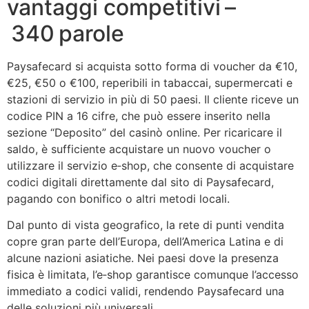
vantaggi competitivi –
340 parole
Paysafecard si acquista sotto forma di voucher da €10,
€25, €50 o €100, reperibili in tabaccai, supermercati e
stazioni di servizio in più di 50 paesi. Il cliente riceve un
codice PIN a 16 cifre, che può essere inserito nella
sezione “Deposito” del casinò online. Per ricaricare il
saldo, è sufficiente acquistare un nuovo voucher o
utilizzare il servizio e‑shop, che consente di acquistare
codici digitali direttamente dal sito di Paysafecard,
pagando con bonifico o altri metodi locali.
Dal punto di vista geografico, la rete di punti vendita
copre gran parte dell’Europa, dell’America Latina e di
alcune nazioni asiatiche. Nei paesi dove la presenza
fisica è limitata, l’e‑shop garantisce comunque l’accesso
immediato a codici validi, rendendo Paysafecard una
delle soluzioni più universali.