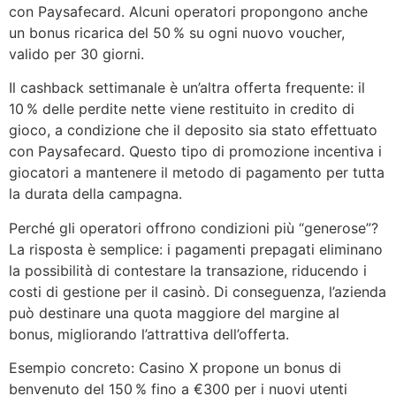
con Paysafecard. Alcuni operatori propongono anche
un bonus ricarica del 50 % su ogni nuovo voucher,
valido per 30 giorni.
Il cashback settimanale è un’altra offerta frequente: il
10 % delle perdite nette viene restituito in credito di
gioco, a condizione che il deposito sia stato effettuato
con Paysafecard. Questo tipo di promozione incentiva i
giocatori a mantenere il metodo di pagamento per tutta
la durata della campagna.
Perché gli operatori offrono condizioni più “generose”?
La risposta è semplice: i pagamenti prepagati eliminano
la possibilità di contestare la transazione, riducendo i
costi di gestione per il casinò. Di conseguenza, l’azienda
può destinare una quota maggiore del margine al
bonus, migliorando l’attrattiva dell’offerta.
Esempio concreto: Casino X propone un bonus di
benvenuto del 150 % fino a €300 per i nuovi utenti