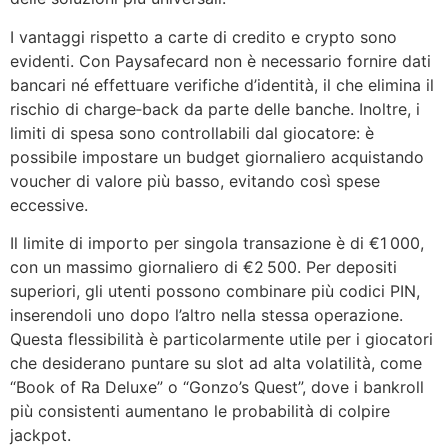
I vantaggi rispetto a carte di credito e crypto sono
evidenti. Con Paysafecard non è necessario fornire dati
bancari né effettuare verifiche d’identità, il che elimina il
rischio di charge‑back da parte delle banche. Inoltre, i
limiti di spesa sono controllabili dal giocatore: è
possibile impostare un budget giornaliero acquistando
voucher di valore più basso, evitando così spese
eccessive.
Il limite di importo per singola transazione è di €1 000,
con un massimo giornaliero di €2 500. Per depositi
superiori, gli utenti possono combinare più codici PIN,
inserendoli uno dopo l’altro nella stessa operazione.
Questa flessibilità è particolarmente utile per i giocatori
che desiderano puntare su slot ad alta volatilità, come
“Book of Ra Deluxe” o “Gonzo’s Quest”, dove i bankroll
più consistenti aumentano le probabilità di colpire
jackpot.