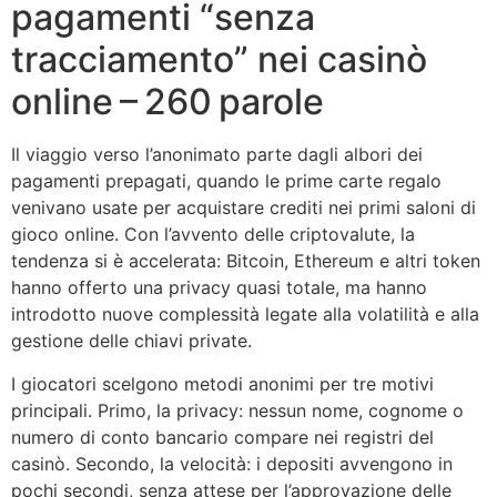
pagamenti “senza
tracciamento” nei casinò
online – 260 parole
Il viaggio verso l’anonimato parte dagli albori dei
pagamenti prepagati, quando le prime carte regalo
venivano usate per acquistare crediti nei primi saloni di
gioco online. Con l’avvento delle criptovalute, la
tendenza si è accelerata: Bitcoin, Ethereum e altri token
hanno offerto una privacy quasi totale, ma hanno
introdotto nuove complessità legate alla volatilità e alla
gestione delle chiavi private.
I giocatori scelgono metodi anonimi per tre motivi
principali. Primo, la privacy: nessun nome, cognome o
numero di conto bancario compare nei registri del
casinò. Secondo, la velocità: i depositi avvengono in
pochi secondi, senza attese per l’approvazione delle