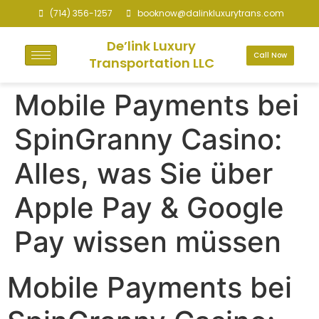
(714) 356-1257
booknow@dalinkluxurytrans.com
De’link Luxury
Call Now
Transportation LLC
Mobile Payments bei
SpinGranny Casino:
Alles, was Sie über
Apple Pay & Google
Pay wissen müssen
Mobile Payments bei