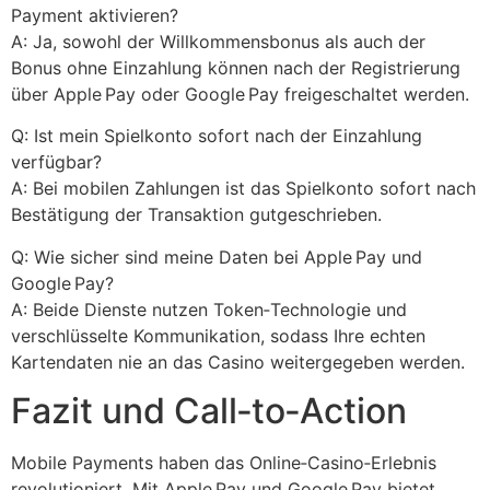
Payment aktivieren?
A: Ja, sowohl der Willkommensbonus als auch der
Bonus ohne Einzahlung können nach der Registrierung
über Apple Pay oder Google Pay freigeschaltet werden.
Q: Ist mein Spielkonto sofort nach der Einzahlung
verfügbar?
A: Bei mobilen Zahlungen ist das Spielkonto sofort nach
Bestätigung der Transaktion gutgeschrieben.
Q: Wie sicher sind meine Daten bei Apple Pay und
Google Pay?
A: Beide Dienste nutzen Token‑Technologie und
verschlüsselte Kommunikation, sodass Ihre echten
Kartendaten nie an das Casino weitergegeben werden.
Fazit und Call‑to‑Action
Mobile Payments haben das Online‑Casino‑Erlebnis
revolutioniert. Mit Apple Pay und Google Pay bietet