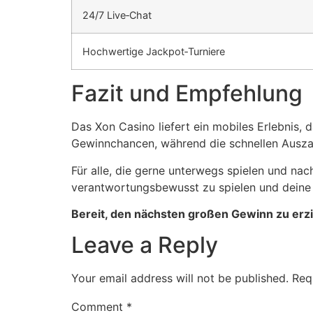
24/7 Live‑Chat
Hochwertige Jackpot‑Turniere
Fazit und Empfehlung
Das Xon Casino liefert ein mobiles Erlebnis, 
Gewinnchancen, während die schnellen Auszah
Für alle, die gerne unterwegs spielen und na
verantwortungsbewusst zu spielen und deine 
Bereit, den nächsten großen Gewinn zu erz
Leave a Reply
Your email address will not be published.
Req
Comment
*