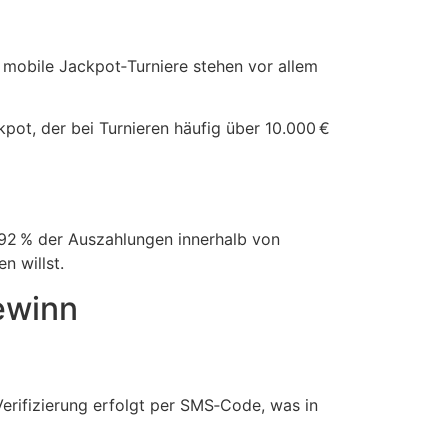
 mobile Jackpot‑Turniere stehen vor allem
pot, der bei Turnieren häufig über 10.000 €
n 92 % der Auszahlungen innerhalb von
n willst.
ewinn
erifizierung erfolgt per SMS‑Code, was in