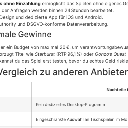
s ohne Einzahlung
ermöglicht das Spielen ohne eigenes Ge
 der Anfragen werden binnen 24 Stunden bearbeitet.
Design und dedizierte App für iOS und Android.
uthority und DSGVO‑konforme Datenverarbeitung.
imale Gewinne
ier ein Budget von maximal 20 €, um verantwortungsbewuss
vorzugt Titel wie
Starburst
(RTP 96,1 %) oder
Gonzo’s Quest
kannst du das Spiel erst testen, bevor du echtes Geld riskie
Vergleich zu anderen Anbiete
Nachteile 
Kein dediziertes Desktop‑Programm
Eingeschränkte Auswahl an Tischspielen im Mo