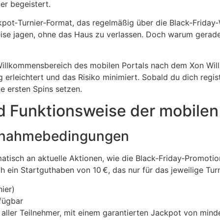
er begeistert.
ckpot‑Turnier‑Format, das regelmäßig über die Black‑Friday
reise jagen, ohne das Haus zu verlassen. Doch warum gerade
m Willkommensbereich des mobilen Portals nach dem Xon Wi
erleichtert und das Risiko minimiert. Sobald du dich registr
ne ersten Spins setzen.
d Funktionsweise der mobilen
eilnahmebedingungen
atisch an aktuelle Aktionen, wie die Black‑Friday‑Promotio
 ein Startguthaben von 10 €, das nur für das jeweilige Turni
nier)
rfügbar
 aller Teilnehmer, mit einem garantierten Jackpot von mind