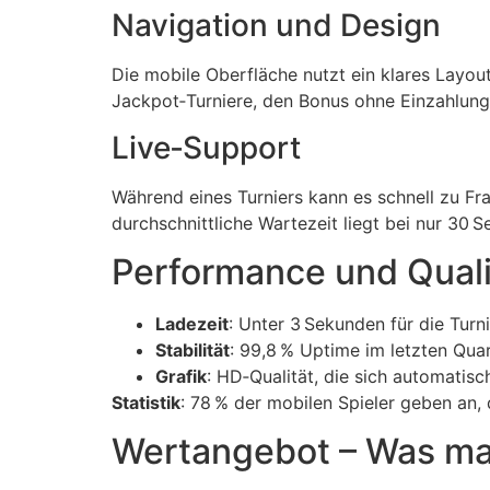
Navigation und Design
Die mobile Oberfläche nutzt ein klares Layout
Jackpot‑Turniere, den Bonus ohne Einzahlung
Live‑Support
Während eines Turniers kann es schnell zu Fr
durchschnittliche Wartezeit liegt bei nur 30 
Performance und Quali
Ladezeit
: Unter 3 Sekunden für die Turn
Stabilität
: 99,8 % Uptime im letzten Quar
Grafik
: HD‑Qualität, die sich automatis
Statistik
: 78 % der mobilen Spieler geben an, 
Wertangebot – Was ma