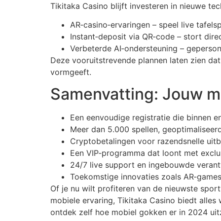
Tikitaka Casino blijft investeren in nieuwe
AR‑casino‑ervaringen – speel live tafels
Instant‑deposit via QR‑code – stort dir
Verbeterde AI‑ondersteuning – gepersona
Deze vooruitstrevende plannen laten zien dat
vormgeeft.
Samenvatting: Jouw mob
Een eenvoudige registratie die binnen en
Meer dan 5.000 spellen, geoptimaliseerd
Cryptobetalingen voor razendsnelle uitb
Een VIP‑programma dat loont met exclus
24/7 live support en ingebouwde verant
Toekomstige innovaties zoals AR‑games
Of je nu wilt profiteren van de nieuwste spo
mobiele ervaring, Tikitaka Casino biedt alles 
ontdek zelf hoe mobiel gokken er in 2024 uitz