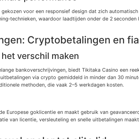
 gekozen voor een responsief design dat zich automatisch
ing‑technieken, waardoor laadtijden onder de 2 seconden b
ingen: Cryptobetalingen en fiat
het verschil maken
nlange bankoverschrijvingen, biedt Tikitaka Casino een ree
t uitbetalingen via crypto gemiddeld in minder dan 30 minut
aditionele methoden, die vaak 2–5 werkdagen kosten.
 Europese goklicentie en maakt gebruik van geavanceerde
tie van licentie, versleuteling en snelle uitbetalingen maa