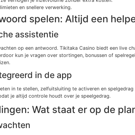
limieten en snellere verwerking.
woord spelen: Altijd een hel
sche assistentie
chten op een antwoord. Tikitaka Casino biedt een live chat
erdoor kun je vragen over stortingen, bonussen of spelregel
izen.
egreerd in de app
n in te stellen, zelfuitsluiting te activeren en spelgedrag 
dat je altijd controle houdt over je speelgedrag.
ingen: Wat staat er op de pla
rwachten