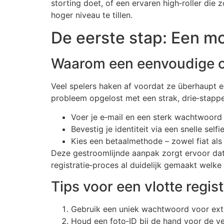
storting doet, of een ervaren high‑roller die 
hoger niveau te tillen.
De eerste stap: Een mob
Waarom een eenvoudige on
Veel spelers haken af voordat ze überhaupt ee
probleem opgelost met een strak, drie‑stappe
Voer je e‑mail en een sterk wachtwoord i
Bevestig je identiteit via een snelle sel
Kies een betaalmethode – zowel fiat als
Deze gestroomlijnde aanpak zorgt ervoor dat
registratie‑proces al duidelijk gemaakt welke v
Tips voor een vlotte regist
Gebruik een uniek wachtwoord voor extr
Houd een foto‑ID bij de hand voor de ver