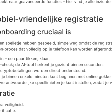
zoekt naar geavanceerde functies – hier vind je alle inzicht
iel‑vriendelijke registratie
boarding cruciaal is
n spelletje hebben gespeeld, simpelweg omdat de registrati
n‑proces dat volledig op je telefoon kan worden afgerond:
n – een paar tikken, klaar.
fie‑check; de AI‑tool herkent je gezicht binnen seconden.
 cryptobetalingen worden direct ondersteund.
 je binnen enkele minuten kunt beginnen met online gokken
erantwoordelijke speellimieten je kunt instellen, zodat je ve
ratie
a veiligheid.
ificatie.