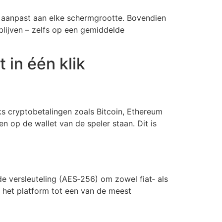
 aanpast aan elke schermgrootte. Bovendien
lijven – zelfs op een gemiddelde
 in één klik
ks cryptobetalingen zoals Bitcoin, Ethereum
en op de wallet van de speler staan. Dit is
 versleuteling (AES‑256) om zowel fiat‑ als
kt het platform tot een van de meest