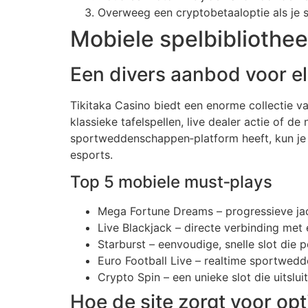
Overweeg een cryptobetaaloptie als je sn
Mobiele spelbibliothee
Een divers aanbod voor e
Tikitaka Casino biedt een enorme collectie va
klassieke tafelspellen, live dealer actie of d
sportweddenschappen‑platform heeft, kun je i
esports.
Top 5 mobiele must‑plays
Mega Fortune Dreams – progressieve jac
Live Blackjack – directe verbinding met
Starburst – eenvoudige, snelle slot die 
Euro Football Live – realtime sportwed
Crypto Spin – een unieke slot die uitslu
Hoe de site zorgt voor op