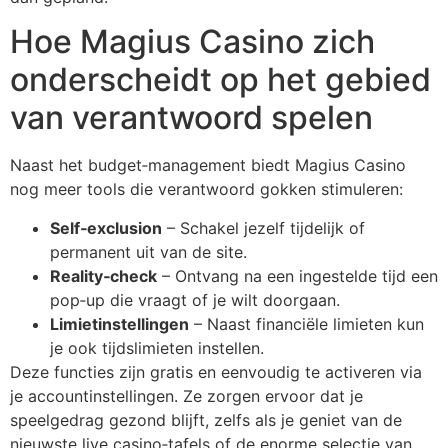
Hoe Magius Casino zich
onderscheidt op het gebied
van verantwoord spelen
Naast het budget‑management biedt Magius Casino
nog meer tools die verantwoord gokken stimuleren:
Self‑exclusion
– Schakel jezelf tijdelijk of
permanent uit van de site.
Reality‑check
– Ontvang na een ingestelde tijd een
pop‑up die vraagt of je wilt doorgaan.
Limietinstellingen
– Naast financiële limieten kun
je ook tijdslimieten instellen.
Deze functies zijn gratis en eenvoudig te activeren via
je accountinstellingen. Ze zorgen ervoor dat je
speelgedrag gezond blijft, zelfs als je geniet van de
nieuwste live casino‑tafels of de enorme selectie van