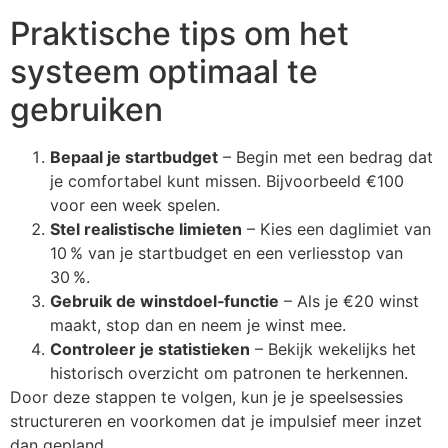
Praktische tips om het
systeem optimaal te
gebruiken
Bepaal je startbudget
– Begin met een bedrag dat
je comfortabel kunt missen. Bijvoorbeeld €100
voor een week spelen.
Stel realistische limieten
– Kies een daglimiet van
10 % van je startbudget en een verliesstop van
30 %.
Gebruik de winstdoel‑functie
– Als je €20 winst
maakt, stop dan en neem je winst mee.
Controleer je statistieken
– Bekijk wekelijks het
historisch overzicht om patronen te herkennen.
Door deze stappen te volgen, kun je je speelsessies
structureren en voorkomen dat je impulsief meer inzet
dan gepland.