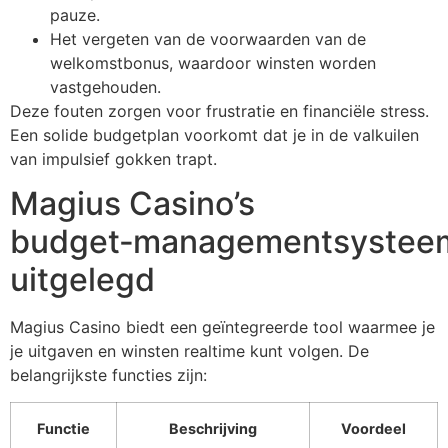
pauze.
Het vergeten van de voorwaarden van de
welkomstbonus, waardoor winsten worden
vastgehouden.
Deze fouten zorgen voor frustratie en financiële stress.
Een solide budgetplan voorkomt dat je in de valkuilen
van impulsief gokken trapt.
Magius Casino’s
budget‑managementsystee
uitgelegd
Magius Casino biedt een geïntegreerde tool waarmee je
je uitgaven en winsten realtime kunt volgen. De
belangrijkste functies zijn:
Functie
Beschrijving
Voordeel