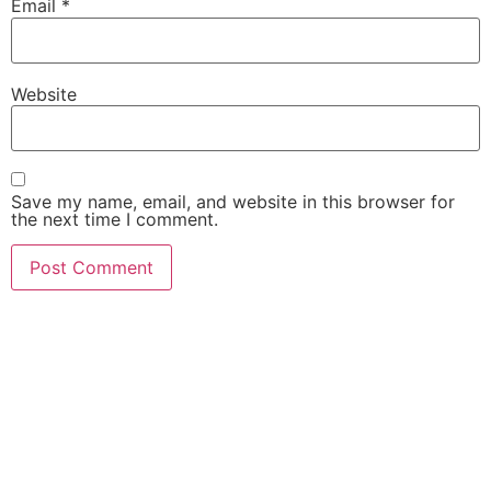
Email
*
Website
Save my name, email, and website in this browser for
the next time I comment.