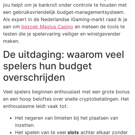
jou helpt om je bankroll onder controle te houden met
een gebruiksvriendelijk budget‑managementsysteem.
Als expert in de Nederlandse iGaming‑markt raad ik je
aan om
bezoek Magius Casino
en meteen de tools te
testen die je spelervaring veiliger en winstgevender
maken.
De uitdaging: waarom veel
spelers hun budget
overschrijden
Veel spelers beginnen enthousiast met een grote bonus
en een hoop beloftes over snelle cryptobetalingen. Het
enthousiasme leidt vaak tot:
Het negeren van limieten bij het plaatsen van
inzetten.
Het spelen van te veel
slots
achter elkaar zonder