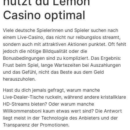
nutzt du Lemon
Casino optimal
Viele deutsche Spielerinnen und Spieler suchen nach
einem Live‑Casino, das nicht nur reibungslos streamt,
sondern auch mit attraktiven Aktionen punktet. Oft fehlt
jedoch die nötige Bildqualität oder die
Bonusbedingungen sind zu kompliziert. Das Ergebnis:
Frust beim Spiel, lange Wartezeiten bei Auszahlungen
und das Gefühl, nicht das Beste aus dem Geld
herauszuholen.
Hast du dich jemals gefragt, warum manche
Live‑Dealer‑Tische ruckeln, während andere kristallklare
HD‑Streams bieten? Oder warum manche
Willkommensboni kaum etwas wert sind? Die Antwort
liegt meist in der Technologie des Anbieters und der
Transparenz der Promotionen.