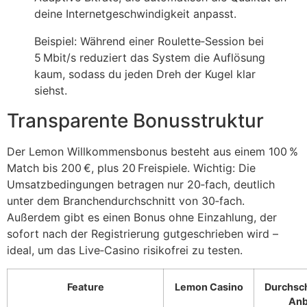
deine Internetgeschwindigkeit anpasst.
Beispiel: Während einer Roulette‑Session bei
5 Mbit/s reduziert das System die Auflösung
kaum, sodass du jeden Dreh der Kugel klar
siehst.
Transparente Bonusstruktur
Der Lemon Willkommensbonus besteht aus einem 100 %
Match bis 200 €, plus 20 Freispiele. Wichtig: Die
Umsatzbedingungen betragen nur 20‑fach, deutlich
unter dem Branchendurchschnitt von 30‑fach.
Außerdem gibt es einen Bonus ohne Einzahlung, der
sofort nach der Registrierung gutgeschrieben wird –
ideal, um das Live‑Casino risikofrei zu testen.
Feature
Lemon Casino
Durchsch
Anb