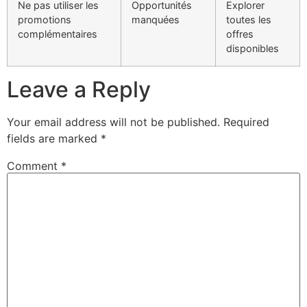
Ne pas utiliser les
Opportunités
Explorer
promotions
manquées
toutes les
complémentaires
offres
disponibles
Leave a Reply
Your email address will not be published.
Required
fields are marked
*
Comment
*