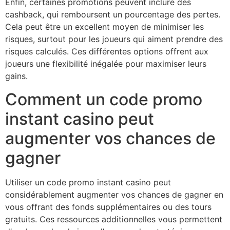
Enfin, certaines promotions peuvent inclure des
cashback, qui remboursent un pourcentage des pertes.
Cela peut être un excellent moyen de minimiser les
risques, surtout pour les joueurs qui aiment prendre des
risques calculés. Ces différentes options offrent aux
joueurs une flexibilité inégalée pour maximiser leurs
gains.
Comment un code promo
instant casino peut
augmenter vos chances de
gagner
Utiliser un code promo instant casino peut
considérablement augmenter vos chances de gagner en
vous offrant des fonds supplémentaires ou des tours
gratuits. Ces ressources additionnelles vous permettent