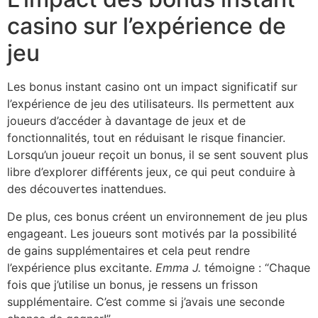
casino sur l’expérience de
jeu
Les bonus instant casino ont un impact significatif sur
l’expérience de jeu des utilisateurs. Ils permettent aux
joueurs d’accéder à davantage de jeux et de
fonctionnalités, tout en réduisant le risque financier.
Lorsqu’un joueur reçoit un bonus, il se sent souvent plus
libre d’explorer différents jeux, ce qui peut conduire à
des découvertes inattendues.
De plus, ces bonus créent un environnement de jeu plus
engageant. Les joueurs sont motivés par la possibilité
de gains supplémentaires et cela peut rendre
l’expérience plus excitante.
Emma J.
témoigne : “Chaque
fois que j’utilise un bonus, je ressens un frisson
supplémentaire. C’est comme si j’avais une seconde