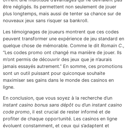
être négligés. Ils permettent non seulement de jouer
plus longtemps, mais aussi de tenter sa chance sur de
nouveaux jeux sans risquer sa bankroll.
Les témoignages de joueurs montrent que ces codes
peuvent transformer une expérience de jeu standard en
quelque chose de mémorable. Comme le dit
Romain C.
,
“Les codes promo ont changé ma manière de jouer. Ils
m’ont permis de découvrir des jeux que je n’aurais
jamais essayés autrement.” En somme, ces promotions
sont un outil puissant pour quiconque souhaite
maximiser ses gains dans le monde des casinos en
ligne.
En conclusion, que vous soyez à la recherche d’un
instant casino bonus sans dépôt
ou d’un
instant casino
code promo
, il est crucial de rester informé et de
profiter de chaque opportunité. Les casinos en ligne
évoluent constamment, et ceux qui s’adaptent et