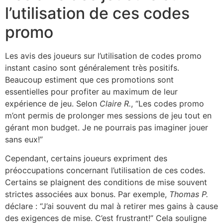
l’utilisation de ces codes
promo
Les avis des joueurs sur l’utilisation de codes promo
instant casino sont généralement très positifs.
Beaucoup estiment que ces promotions sont
essentielles pour profiter au maximum de leur
expérience de jeu. Selon
Claire R.
, “Les codes promo
m’ont permis de prolonger mes sessions de jeu tout en
gérant mon budget. Je ne pourrais pas imaginer jouer
sans eux!”
Cependant, certains joueurs expriment des
préoccupations concernant l’utilisation de ces codes.
Certains se plaignent des conditions de mise souvent
strictes associées aux bonus. Par exemple,
Thomas P.
déclare : “J’ai souvent du mal à retirer mes gains à cause
des exigences de mise. C’est frustrant!” Cela souligne