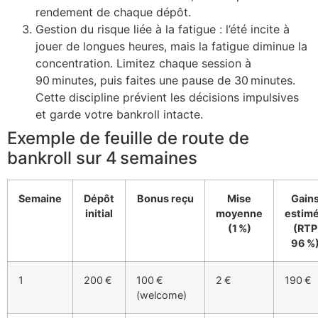
rendement de chaque dépôt.
Gestion du risque liée à la fatigue : l’été incite à
jouer de longues heures, mais la fatigue diminue la
concentration. Limitez chaque session à
90 minutes, puis faites une pause de 30 minutes.
Cette discipline prévient les décisions impulsives
et garde votre bankroll intacte.
Exemple de feuille de route de
bankroll sur 4 semaines
Semaine
Dépôt
Bonus reçu
Mise
Gain
initial
moyenne
estim
(1 %)
(RTP
96 %
1
200 €
100 €
2 €
190 €
(welcome)