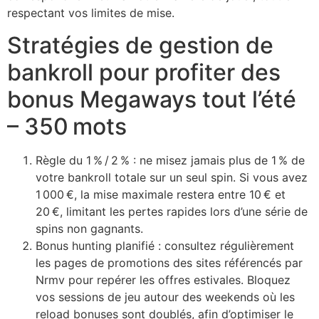
respectant vos limites de mise.
Stratégies de gestion de
bankroll pour profiter des
bonus Megaways tout l’été
– 350 mots
Règle du 1 % / 2 % : ne misez jamais plus de 1 % de
votre bankroll totale sur un seul spin. Si vous avez
1 000 €, la mise maximale restera entre 10 € et
20 €, limitant les pertes rapides lors d’une série de
spins non gagnants.
Bonus hunting planifié : consultez régulièrement
les pages de promotions des sites référencés par
Nrmv pour repérer les offres estivales. Bloquez
vos sessions de jeu autour des weekends où les
reload bonuses sont doublés, afin d’optimiser le