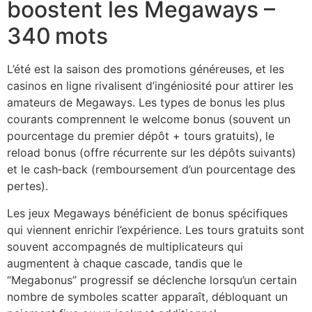
boostent les Megaways –
340 mots
L’été est la saison des promotions généreuses, et les
casinos en ligne rivalisent d’ingéniosité pour attirer les
amateurs de Megaways. Les types de bonus les plus
courants comprennent le welcome bonus (souvent un
pourcentage du premier dépôt + tours gratuits), le
reload bonus (offre récurrente sur les dépôts suivants)
et le cash‑back (remboursement d’un pourcentage des
pertes).
Les jeux Megaways bénéficient de bonus spécifiques
qui viennent enrichir l’expérience. Les tours gratuits sont
souvent accompagnés de multiplicateurs qui
augmentent à chaque cascade, tandis que le
“Megabonus” progressif se déclenche lorsqu’un certain
nombre de symboles scatter apparaît, débloquant un