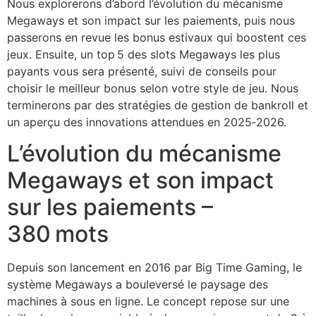
Nous explorerons d’abord l’évolution du mécanisme
Megaways et son impact sur les paiements, puis nous
passerons en revue les bonus estivaux qui boostent ces
jeux. Ensuite, un top 5 des slots Megaways les plus
payants vous sera présenté, suivi de conseils pour
choisir le meilleur bonus selon votre style de jeu. Nous
terminerons par des stratégies de gestion de bankroll et
un aperçu des innovations attendues en 2025‑2026.
L’évolution du mécanisme
Megaways et son impact
sur les paiements –
380 mots
Depuis son lancement en 2016 par Big Time Gaming, le
système Megaways a bouleversé le paysage des
machines à sous en ligne. Le concept repose sur une