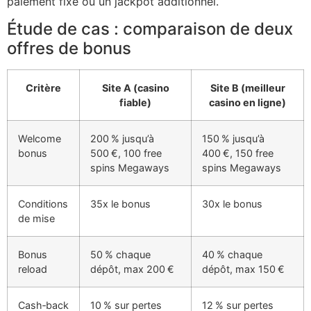
paiement fixe ou un jackpot additionnel.
Étude de cas : comparaison de deux
offres de bonus
Critère
Site A (casino
Site B (meilleur
fiable)
casino en ligne)
Welcome
200 % jusqu’à
150 % jusqu’à
bonus
500 €, 100 free
400 €, 150 free
spins Megaways
spins Megaways
Conditions
35x le bonus
30x le bonus
de mise
Bonus
50 % chaque
40 % chaque
reload
dépôt, max 200 €
dépôt, max 150 €
Cash‑back
10 % sur pertes
12 % sur pertes