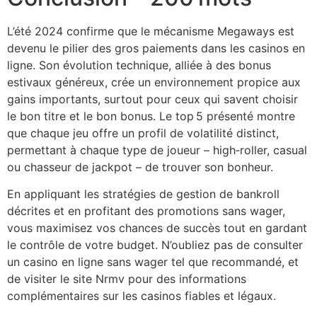
L’été 2024 confirme que le mécanisme Megaways est
devenu le pilier des gros paiements dans les casinos en
ligne. Son évolution technique, alliée à des bonus
estivaux généreux, crée un environnement propice aux
gains importants, surtout pour ceux qui savent choisir
le bon titre et le bon bonus. Le top 5 présenté montre
que chaque jeu offre un profil de volatilité distinct,
permettant à chaque type de joueur – high‑roller, casual
ou chasseur de jackpot – de trouver son bonheur.
En appliquant les stratégies de gestion de bankroll
décrites et en profitant des promotions sans wager,
vous maximisez vos chances de succès tout en gardant
le contrôle de votre budget. N’oubliez pas de consulter
un casino en ligne sans wager tel que recommandé, et
de visiter le site Nrmv pour des informations
complémentaires sur les casinos fiables et légaux.