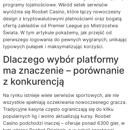
programy lojalnościowe. Wśród setek serwisów
wyróżnia się Roobet Casino, które łączy nowoczesny
design z kryptowalutowymi płatnościami oraz bogatą
ofertą zakładów od Premier League po Mistrzostwa
Świata. W tym artykule pokażemy, jak przejść od
pierwszego logowania do pewnych wygranych, unikając
typowych pułapek i maksymalizując korzyści.
Dlaczego wybór platformy
ma znaczenie – porównanie
z konkurencją
Na rynku istnieje wiele serwisów sportowych, ale nie
wszystkie spełniają oczekiwania nowoczesnego gracza.
Tradycyjne kasyna często ograniczają się do kilku
popularnych lig i wolno aktualizują kursy. Roobet
Casino podchodzi inaczej – oferuje ponad 6300 gier, w