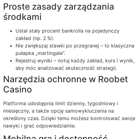
Proste zasady zarządzania
środkami
Ustal stały procent bankrolla na pojedynczy
zakład (np. 2 %).
Nie zwiększaj stawki po przegranej – to klasyczna
pułapka „martingale”.
Rejestruj wyniki – notuj każdy zakład, kurs i wynik,
aby móc analizować skuteczność strategii.
Narzędzia ochronne w Roobet
Casino
Platforma udostępnia limit dzienny, tygodniowy i
miesięczny, a także opcję samowykluczenia na
określony czas. Dzięki temu możesz kontrolować swoje
nawyki i grać odpowiedzialnie.
Mobilna gra i dostępność