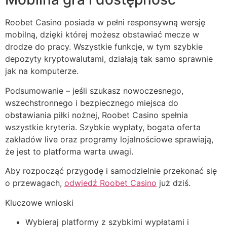
Roobet Casino posiada w pełni responsywną wersję
mobilną, dzięki której możesz obstawiać mecze w
drodze do pracy. Wszystkie funkcje, w tym szybkie
depozyty kryptowalutami, działają tak samo sprawnie
jak na komputerze.
Podsumowanie – jeśli szukasz nowoczesnego,
wszechstronnego i bezpiecznego miejsca do
obstawiania piłki nożnej, Roobet Casino spełnia
wszystkie kryteria. Szybkie wypłaty, bogata oferta
zakładów live oraz programy lojalnościowe sprawiają,
że jest to platforma warta uwagi.
Aby rozpocząć przygodę i samodzielnie przekonać się
o przewagach,
odwiedź Roobet Casino
już dziś.
Kluczowe wnioski
Wybieraj platformy z szybkimi wypłatami i