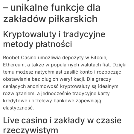
– unikalne funkcje dla
zakładów piłkarskich
Kryptowaluty i tradycyjne
metody płatności
Roobet Casino umożliwia depozyty w Bitcoin,
Ethereum, a także w popularnych walutach fiat. Dzięki
temu możesz natychmiast zasilić konto i rozpocząć
obstawianie bez długich weryfikacji. Dla graczy
ceniących anonimowość kryptowaluty są idealnym
rozwiązaniem, a jednocześnie tradycyjne karty
kredytowe i przelewy bankowe zapewniają
elastyczność.
Live casino i zakłady w czasie
rzeczywistym