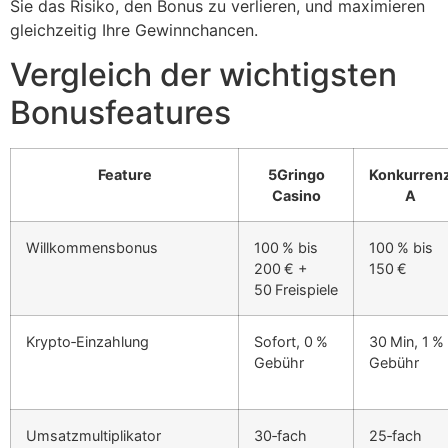
Sie das Risiko, den Bonus zu verlieren, und maximieren
gleichzeitig Ihre Gewinnchancen.
Vergleich der wichtigsten
Bonusfeatures
Feature
5Gringo
Konkurren
Casino
A
Willkommensbonus
100 % bis
100 % bis
200 € +
150 €
50 Freispiele
Krypto‑Einzahlung
Sofort, 0 %
30 Min, 1 %
Gebühr
Gebühr
Umsatzmultiplikator
30‑fach
25‑fach