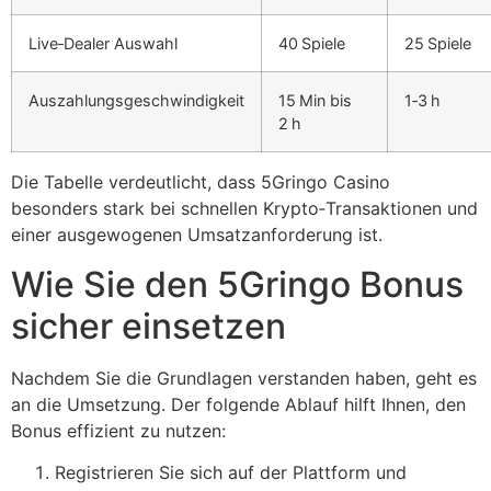
Live‑Dealer Auswahl
40 Spiele
25 Spiele
Auszahlungsgeschwindigkeit
15 Min bis
1‑3 h
2 h
Die Tabelle verdeutlicht, dass 5Gringo Casino
besonders stark bei schnellen Krypto‑Transaktionen und
einer ausgewogenen Umsatzanforderung ist.
Wie Sie den 5Gringo Bonus
sicher einsetzen
Nachdem Sie die Grundlagen verstanden haben, geht es
an die Umsetzung. Der folgende Ablauf hilft Ihnen, den
Bonus effizient zu nutzen:
Registrieren Sie sich auf der Plattform und