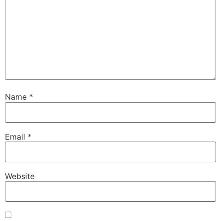
Name
*
Email
*
Website