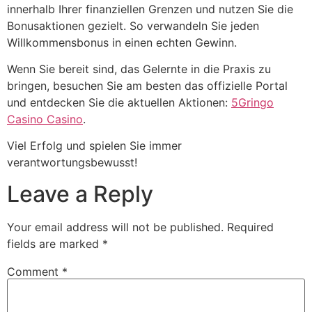
innerhalb Ihrer finanziellen Grenzen und nutzen Sie die
Bonusaktionen gezielt. So verwandeln Sie jeden
Willkommensbonus in einen echten Gewinn.
Wenn Sie bereit sind, das Gelernte in die Praxis zu
bringen, besuchen Sie am besten das offizielle Portal
und entdecken Sie die aktuellen Aktionen:
5Gringo
Casino Casino
.
Viel Erfolg und spielen Sie immer
verantwortungsbewusst!
Leave a Reply
Your email address will not be published.
Required
fields are marked
*
Comment
*