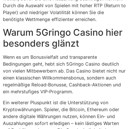
Durch die Auswahl von Spielen mit hoher RTP (Return to
Player) und niedriger Volatilität können Sie die
benötigte Wettmenge effizienter erreichen.
Warum 5Gringo Casino hier
besonders glänzt
Wenn es um Bonusvielfalt und transparente
Bedingungen geht, hebt sich 5Gringo Casino deutlich
von vielen Mitbewerbern ab. Das Casino bietet nicht nur
einen klassischen Willkommensbonus, sondern auch
regelmäßige Reload‑Bonusse, Cashback‑Aktionen und
ein mehrstufiges VIP‑Programm.
Ein weiterer Pluspunkt ist die Unterstützung von
Kryptowährungen. Spieler, die Bitcoin, Ethereum oder
andere digitale Währungen nutzen, können Ein‑ und
Auszahlungen sofort erledigen – kein lästiges Warten