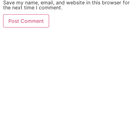
Save my name, email, and website in this browser for
the next time I comment.