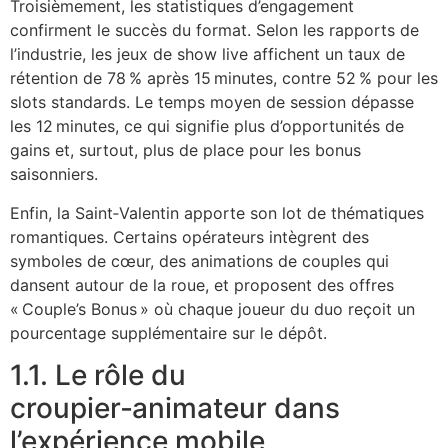
Troisièmement, les statistiques d’engagement
confirment le succès du format. Selon les rapports de
l’industrie, les jeux de show live affichent un taux de
rétention de 78 % après 15 minutes, contre 52 % pour les
slots standards. Le temps moyen de session dépasse
les 12 minutes, ce qui signifie plus d’opportunités de
gains et, surtout, plus de place pour les bonus
saisonniers.
Enfin, la Saint‑Valentin apporte son lot de thématiques
romantiques. Certains opérateurs intègrent des
symboles de cœur, des animations de couples qui
dansent autour de la roue, et proposent des offres
« Couple’s Bonus » où chaque joueur du duo reçoit un
pourcentage supplémentaire sur le dépôt.
1.1. Le rôle du
croupier‑animateur dans
l’expérience mobile