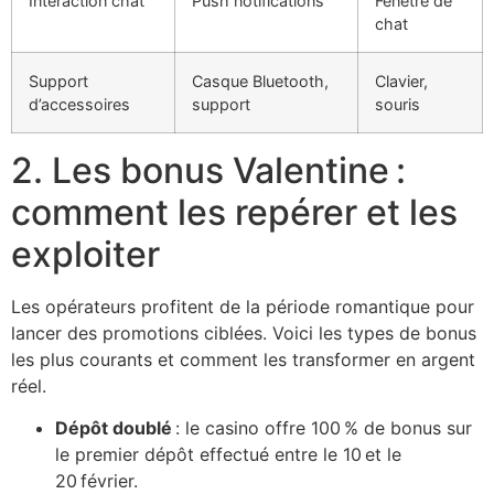
Interaction chat
Push notifications
Fenêtre de
chat
Support
Casque Bluetooth,
Clavier,
d’accessoires
support
souris
2. Les bonus Valentine :
comment les repérer et les
exploiter
Les opérateurs profitent de la période romantique pour
lancer des promotions ciblées. Voici les types de bonus
les plus courants et comment les transformer en argent
réel.
Dépôt doublé
: le casino offre 100 % de bonus sur
le premier dépôt effectué entre le 10 et le
20 février.