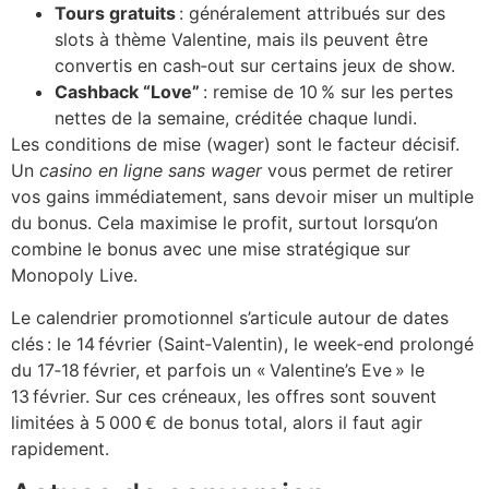
Tours gratuits
: généralement attribués sur des
slots à thème Valentine, mais ils peuvent être
convertis en cash‑out sur certains jeux de show.
Cashback “Love”
: remise de 10 % sur les pertes
nettes de la semaine, créditée chaque lundi.
Les conditions de mise (wager) sont le facteur décisif.
Un
casino en ligne sans wager
vous permet de retirer
vos gains immédiatement, sans devoir miser un multiple
du bonus. Cela maximise le profit, surtout lorsqu’on
combine le bonus avec une mise stratégique sur
Monopoly Live.
Le calendrier promotionnel s’articule autour de dates
clés : le 14 février (Saint‑Valentin), le week‑end prolongé
du 17‑18 février, et parfois un « Valentine’s Eve » le
13 février. Sur ces créneaux, les offres sont souvent
limitées à 5 000 € de bonus total, alors il faut agir
rapidement.