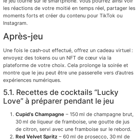
le jeu tourne sur le smartphone. Vous pourrez ainsi voir
les réactions de votre moitié en temps réel, partager les
moments forts et créer du contenu pour TikTok ou
Instagram.
Après‑jeu
Une fois le cash‑out effectué, offrez un cadeau virtuel :
envoyez des tokens ou un NFT de cœur via la
plateforme de votre choix. Cela prolonge la soirée et
montre que le jeu peut être une passerelle vers d’autres
expériences numériques.
5.1. Recettes de cocktails “Lucky
Love” à préparer pendant le jeu
Cupid’s Champagne
– 150 ml de champagne brut,
30 ml de liqueur de framboise, une goutte de jus
de citron, servi avec une framboise sur le rebord.
Red Velvet Spritz
– 60 ml de prosecco, 30 ml de