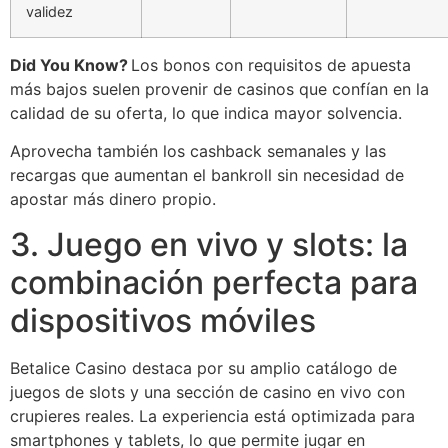
validez
Did You Know?
Los bonos con requisitos de apuesta
más bajos suelen provenir de casinos que confían en la
calidad de su oferta, lo que indica mayor solvencia.
Aprovecha también los cashback semanales y las
recargas que aumentan el bankroll sin necesidad de
apostar más dinero propio.
3. Juego en vivo y slots: la
combinación perfecta para
dispositivos móviles
Betalice Casino destaca por su amplio catálogo de
juegos de slots y una sección de casino en vivo con
crupieres reales. La experiencia está optimizada para
smartphones y tablets, lo que permite jugar en