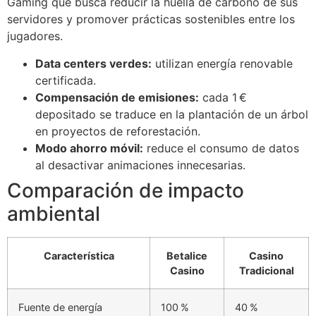
Gaming que busca reducir la huella de carbono de sus
servidores y promover prácticas sostenibles entre los
jugadores.
Data centers verdes:
utilizan energía renovable
certificada.
Compensación de emisiones:
cada 1 €
depositado se traduce en la plantación de un árbol
en proyectos de reforestación.
Modo ahorro móvil:
reduce el consumo de datos
al desactivar animaciones innecesarias.
Comparación de impacto
ambiental
Característica
Betalice
Casino
Casino
Tradicional
Fuente de energía
100 %
40 %