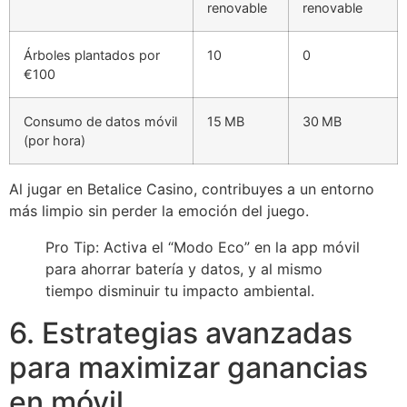
renovable
renovable
Árboles plantados por
10
0
€100
Consumo de datos móvil
15 MB
30 MB
(por hora)
Al jugar en Betalice Casino, contribuyes a un entorno
más limpio sin perder la emoción del juego.
Pro Tip: Activa el “Modo Eco” en la app móvil
para ahorrar batería y datos, y al mismo
tiempo disminuir tu impacto ambiental.
6. Estrategias avanzadas
para maximizar ganancias
en móvil