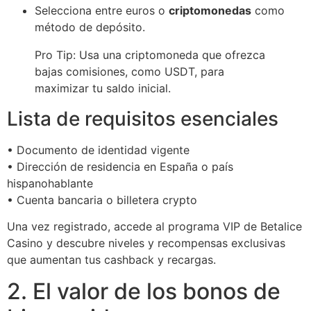
Selecciona entre euros o
criptomonedas
como
método de depósito.
Pro Tip: Usa una criptomoneda que ofrezca
bajas comisiones, como USDT, para
maximizar tu saldo inicial.
Lista de requisitos esenciales
• Documento de identidad vigente
• Dirección de residencia en España o país
hispanohablante
• Cuenta bancaria o billetera crypto
Una vez registrado, accede al programa VIP de Betalice
Casino y descubre niveles y recompensas exclusivas
que aumentan tus cashback y recargas.
2. El valor de los bonos de