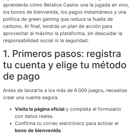
aprenderás cómo Betalice Casino une la jugada en vivo,
los bonos de bienvenida, los pagos instantáneos y una
política de green gaming que reduce la huella de
carbono. Al final, tendrás un plan de acción para
aprovechar al máximo la plataforma, sin descuidar la
responsabilidad social ni la seguridad.
1. Primeros pasos: registra
tu cuenta y elige tu método
de pago
Antes de lanzarte a los más de 6 000 juegos, necesitas
crear una cuenta segura.
Visita la página oficial
y completa el formulario
con datos reales.
Confirma tu correo electrónico para activar el
bono de bienvenida
.