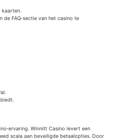
 kaarten.
n de FAQ‑sectie van het casino te
al.
biedt.
o‑ervaring. Winnitt Casino levert een
ed scala aan beveiligde betaalopties. Door