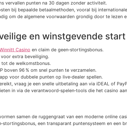
s vervallen punten na 30 dagen zonder activiteit.
sten bij bepaalde betaalmethoden, vooral bij internationale
tandig om de algemene voorwaarden grondig door te lezen e
veilige en winstgevende start
Winnitt Casino
en claim de geen‑stortingsbonus.
voor extra beveiliging.
g tot de welkomstbonus.
TP boven 96 % om snel punten te verzamelen.
app voor dubbele punten op live‑dealer spellen.
reikt, vraag je een snelle uitbetaling aan via iDEAL of PayP
ieten in via de verantwoord‑spelen‑tools die het casino aan
 vormen samen de ruggengraat van een moderne online casin
‑stortingsbonus, een transparant puntensysteem en een bre