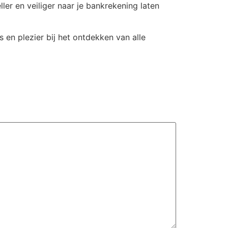
ler en veiliger naar je bankrekening laten
s en plezier bij het ontdekken van alle