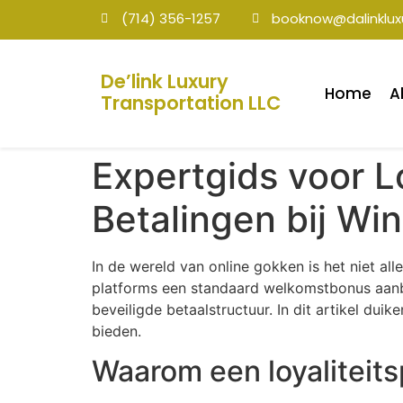
(714) 356-1257
booknow@dalinklux
De’link Luxury
Home
A
Transportation LLC
Expertgids voor L
Betalingen bij Win
In de wereld van online gokken is het niet al
platforms een standaard welkomstbonus aanbi
beveiligde betaalstructuur. In dit artikel du
bieden.
Waarom een loyaliteits