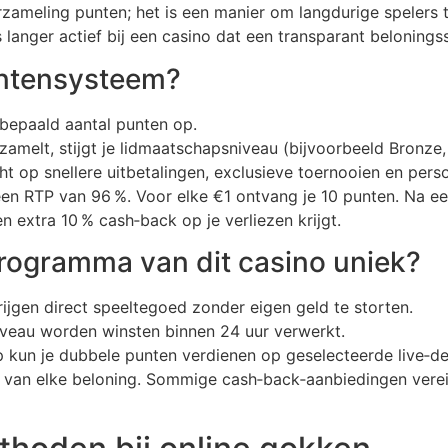
zameling punten; het is een manier om langdurige spelers 
s langer actief bij een casino dat een transparant beloning
untensysteem?
 bepaald aantal punten op.
melt, stijgt je lidmaatschapsniveau (bijvoorbeeld Bronze, S
 op snellere uitbetalingen, exclusieve toernooien en pers
 een RTP van 96 %. Voor elke €1 ontvang je 10 punten. Na e
en extra 10 % cash‑back op je verliezen krijgt.
programma van dit casino uniek?
ijgen direct speeltegoed zonder eigen geld te storten.
iveau worden winsten binnen 24 uur verwerkt.
p kun je dubbele punten verdienen op geselecteerde live‑dea
en van elke beloning. Sommige cash‑back‑aanbiedingen ver