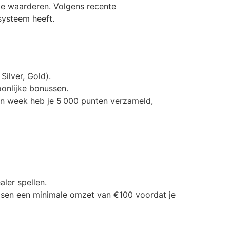
te waarderen. Volgens recente
ssysteem heeft.
ilver, Gold).
oonlijke bonussen.
en week heb je 5 000 punten verzameld,
ler spellen.
eisen een minimale omzet van €100 voordat je