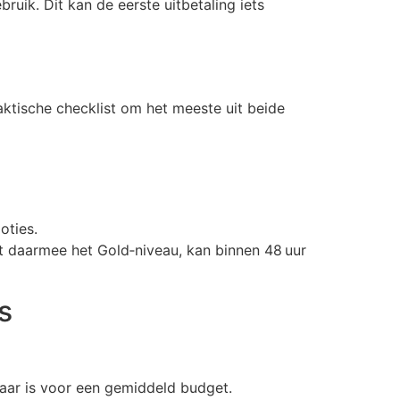
uik. Dit kan de eerste uitbetaling iets
aktische checklist om het meeste uit beide
oties.
kt daarmee het Gold‑niveau, kan binnen 48 uur
s
aar is voor een gemiddeld budget.