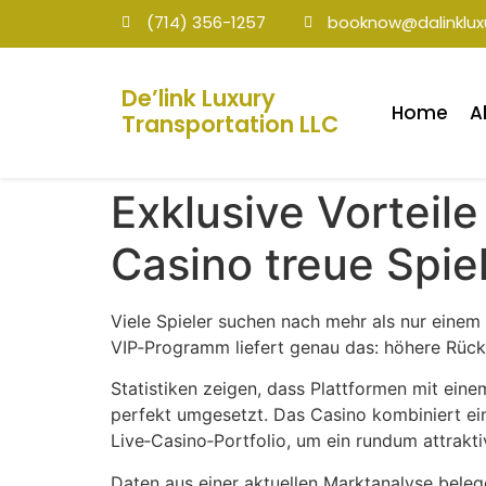
(714) 356-1257
booknow@dalinklux
De’link Luxury
Home
A
Transportation LLC
Exklusive Vorteil
Casino treue Spie
Viele Spieler suchen nach mehr als nur einem s
VIP‑Programm liefert genau das: höhere Rück
Statistiken zeigen, dass Plattformen mit eine
perfekt umgesetzt. Das Casino kombiniert e
Live‑Casino‑Portfolio, um ein rundum attrakti
Daten aus einer aktuellen Marktanalyse beleg