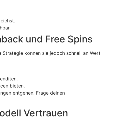
eichst.
hbar.
hback und Free Spins
e Strategie können sie jedoch schnell an Wert
enditen.
cen bieten.
ungen entgehen. Frage deinen
odell Vertrauen