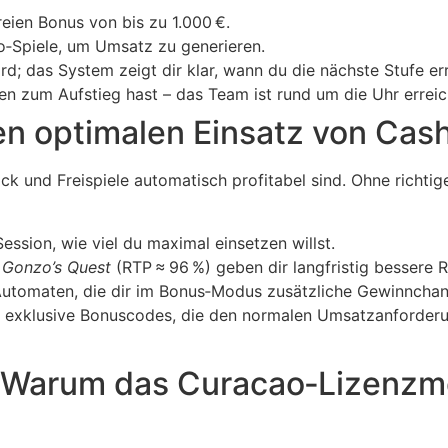
eien Bonus von bis zu 1.000 €.
o‑Spiele, um Umsatz zu generieren.
; das System zeigt dir klar, wann du die nächste Stufe err
en zum Aufstieg hast – das Team ist rund um die Uhr erreic
den optimalen Einsatz von Cas
ck und Freispiele automatisch profitabel sind. Ohne richtig
ession, wie viel du maximal einsetzen willst.
e
Gonzo’s Quest
(RTP ≈ 96 %) geben dir langfristig bessere R
 Automaten, die dir im Bonus‑Modus zusätzliche Gewinnchan
en exklusive Bonuscodes, die den normalen Umsatzanforder
: Warum das Curacao‑Lizenzm