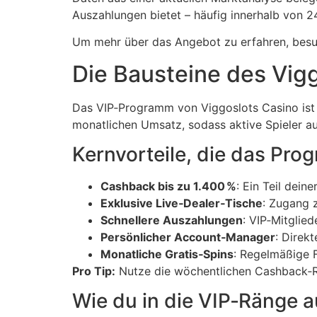
Auszahlungen bietet – häufig innerhalb von 24
Um mehr über das Angebot zu erfahren, besuc
Die Bausteine des Vig
Das VIP‑Programm von Viggoslots Casino ist in
monatlichen Umsatz, sodass aktive Spieler au
Kernvorteile, die das Pr
Cashback bis zu 1.400 %
: Ein Teil dein
Exklusive Live‑Dealer‑Tische
: Zugang 
Schnellere Auszahlungen
: VIP‑Mitglied
Persönlicher Account‑Manager
: Direk
Monatliche Gratis‑Spins
: Regelmäßige 
Pro Tip:
Nutze die wöchentlichen Cashback‑Re
Wie du in die VIP‑Ränge a