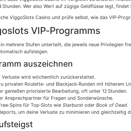
 Stunden. Wer also Wert auf zügige Geldflüsse legt, findet h
he ViggoSlots Casino und prüfe selbst, wie das VIP‑Prog
goslots VIP‑Programms
 mehrere Stufen unterteilt, die jeweils neue Privilegien fr
tomatisch aufsteigen.
ogramm auszeichnen
er Verluste wird wöchentlich zurückerstattet.
zu privaten Roulette‑ und Blackjack‑Runden mit höherem Lim
er genießen priorisierte Bearbeitung, oft unter 12 Stunden.
ter Ansprechpartner für Fragen und Sonderwünsche.
Free‑Spins für Top‑Slots wie
Starburst
oder
Book of Dead
.
ports, um deine Verluste zu minimieren und gleichzeitig d
ufsteigst