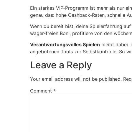
Ein starkes VIP‑Programm ist mehr als nur ein
genau das: hohe Cashback‑Raten, schnelle Aus
Wenn du bereit bist, deine Spielerfahrung au
wager‑freien Boni, profitiere von den wöchen
Verantwortungsvolles Spielen
bleibt dabei i
angebotenen Tools zur Selbstkontrolle. So wi
Leave a Reply
Your email address will not be published.
Req
Comment
*