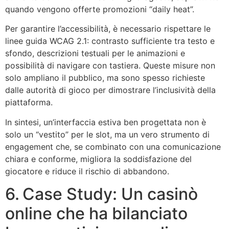
quando vengono offerte promozioni “daily heat”.
Per garantire l’accessibilità, è necessario rispettare le
linee guida WCAG 2.1: contrasto sufficiente tra testo e
sfondo, descrizioni testuali per le animazioni e
possibilità di navigare con tastiera. Queste misure non
solo ampliano il pubblico, ma sono spesso richieste
dalle autorità di gioco per dimostrare l’inclusività della
piattaforma.
In sintesi, un’interfaccia estiva ben progettata non è
solo un “vestito” per le slot, ma un vero strumento di
engagement che, se combinato con una comunicazione
chiara e conforme, migliora la soddisfazione del
giocatore e riduce il rischio di abbandono.
6. Case Study: Un casinò
online che ha bilanciato