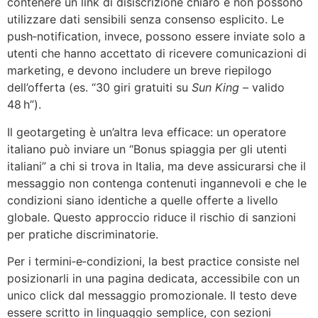
contenere un link di disiscrizione chiaro e non possono
utilizzare dati sensibili senza consenso esplicito. Le
push‑notification, invece, possono essere inviate solo a
utenti che hanno accettato di ricevere comunicazioni di
marketing, e devono includere un breve riepilogo
dell’offerta (es. “30 giri gratuiti su
Sun King
– valido
48 h”).
Il geotargeting è un’altra leva efficace: un operatore
italiano può inviare un “Bonus spiaggia per gli utenti
italiani” a chi si trova in Italia, ma deve assicurarsi che il
messaggio non contenga contenuti ingannevoli e che le
condizioni siano identiche a quelle offerte a livello
globale. Questo approccio riduce il rischio di sanzioni
per pratiche discriminatorie.
Per i termini‑e‑condizioni, la best practice consiste nel
posizionarli in una pagina dedicata, accessibile con un
unico click dal messaggio promozionale. Il testo deve
essere scritto in linguaggio semplice, con sezioni