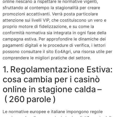
online riescano a rispettare le normative vigenti,
sfruttando al contempo la stagionalità per creare
promozioni accattivanti. Verrà posta particolare
attenzione sui livelli VIP, che costituiscono un vero e
proprio motore di fidelizzazione, e su come la
conformità normativa sia integrata in ogni fase della
campagna estiva. Per approfondire le dinamiche dei
pagamenti digitali e le procedure di verifica, i lettori
possono consultare il sito Eo4Agri, una risorsa utile per
comprendere le migliori pratiche del settore.
1. Regolamentazione Estiva:
cosa cambia per i casinò
online in stagione calda –
( 260 parole )
Le normative europee e italiane impongono regole