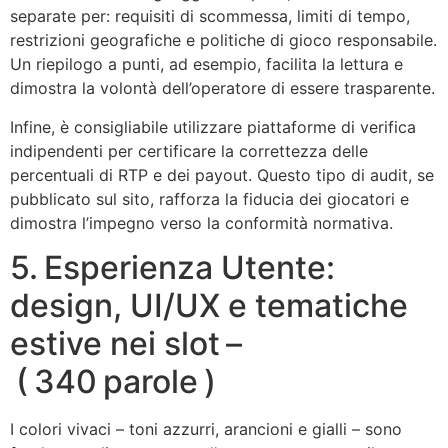
separate per: requisiti di scommessa, limiti di tempo,
restrizioni geografiche e politiche di gioco responsabile.
Un riepilogo a punti, ad esempio, facilita la lettura e
dimostra la volontà dell’operatore di essere trasparente.
Infine, è consigliabile utilizzare piattaforme di verifica
indipendenti per certificare la correttezza delle
percentuali di RTP e dei payout. Questo tipo di audit, se
pubblicato sul sito, rafforza la fiducia dei giocatori e
dimostra l’impegno verso la conformità normativa.
5. Esperienza Utente:
design, UI/UX e tematiche
estive nei slot –
( 340 parole )
I colori vivaci – toni azzurri, arancioni e gialli – sono