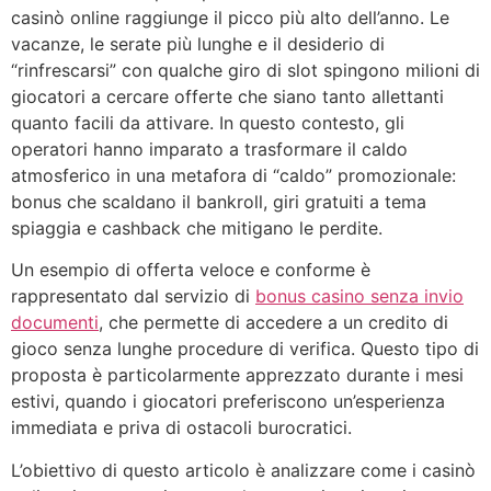
casinò online raggiunge il picco più alto dell’anno. Le
vacanze, le serate più lunghe e il desiderio di
“rinfrescarsi” con qualche giro di slot spingono milioni di
giocatori a cercare offerte che siano tanto allettanti
quanto facili da attivare. In questo contesto, gli
operatori hanno imparato a trasformare il caldo
atmosferico in una metafora di “caldo” promozionale:
bonus che scaldano il bankroll, giri gratuiti a tema
spiaggia e cashback che mitigano le perdite.
Un esempio di offerta veloce e conforme è
rappresentato dal servizio di
bonus casino senza invio
documenti
, che permette di accedere a un credito di
gioco senza lunghe procedure di verifica. Questo tipo di
proposta è particolarmente apprezzato durante i mesi
estivi, quando i giocatori preferiscono un’esperienza
immediata e priva di ostacoli burocratici.
L’obiettivo di questo articolo è analizzare come i casinò