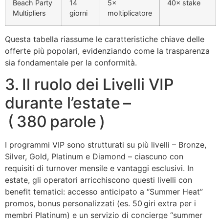
Beach Party
14
5×
40× stake
Multipliers
giorni
moltiplicatore
Questa tabella riassume le caratteristiche chiave delle
offerte più popolari, evidenziando come la trasparenza
sia fondamentale per la conformità.
3. Il ruolo dei Livelli VIP
durante l’estate –
( 380 parole )
I programmi VIP sono strutturati su più livelli – Bronze,
Silver, Gold, Platinum e Diamond – ciascuno con
requisiti di turnover mensile e vantaggi esclusivi. In
estate, gli operatori arricchiscono questi livelli con
benefit tematici: accesso anticipato a “Summer Heat”
promos, bonus personalizzati (es. 50 giri extra per i
membri Platinum) e un servizio di concierge “summer