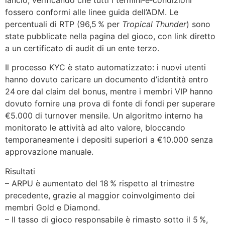
fossero conformi alle linee guida dell’ADM. Le
percentuali di RTP (96,5 % per
Tropical Thunder
) sono
state pubblicate nella pagina del gioco, con link diretto
a un certificato di audit di un ente terzo.
Il processo KYC è stato automatizzato: i nuovi utenti
hanno dovuto caricare un documento d’identità entro
24 ore dal claim del bonus, mentre i membri VIP hanno
dovuto fornire una prova di fonte di fondi per superare
€5.000 di turnover mensile. Un algoritmo interno ha
monitorato le attività ad alto valore, bloccando
temporaneamente i depositi superiori a €10.000 senza
approvazione manuale.
Risultati
– ARPU è aumentato del 18 % rispetto al trimestre
precedente, grazie al maggior coinvolgimento dei
membri Gold e Diamond.
– Il tasso di gioco responsabile è rimasto sotto il 5 %,