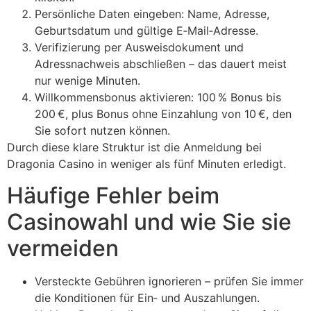
Persönliche Daten eingeben: Name, Adresse,
Geburtsdatum und gültige E‑Mail‑Adresse.
Verifizierung per Ausweisdokument und
Adressnachweis abschließen – das dauert meist
nur wenige Minuten.
Willkommensbonus aktivieren: 100 % Bonus bis
200 €, plus Bonus ohne Einzahlung von 10 €, den
Sie sofort nutzen können.
Durch diese klare Struktur ist die Anmeldung bei
Dragonia Casino in weniger als fünf Minuten erledigt.
Häufige Fehler beim
Casinowahl und wie Sie sie
vermeiden
Versteckte Gebühren ignorieren – prüfen Sie immer
die Konditionen für Ein‑ und Auszahlungen.