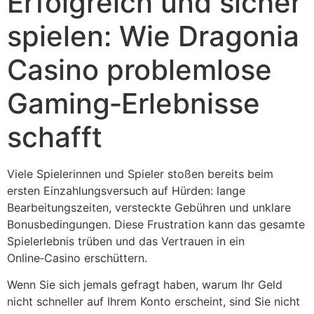
Erfolgreich und sicher
spielen: Wie Dragonia
Casino problemlose
Gaming‑Erlebnisse
schafft
Viele Spielerinnen und Spieler stoßen bereits beim
ersten Einzahlungsversuch auf Hürden: lange
Bearbeitungszeiten, versteckte Gebühren und unklare
Bonusbedingungen. Diese Frustration kann das gesamte
Spielerlebnis trüben und das Vertrauen in ein
Online‑Casino erschüttern.
Wenn Sie sich jemals gefragt haben, warum Ihr Geld
nicht schneller auf Ihrem Konto erscheint, sind Sie nicht