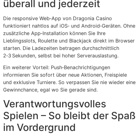
überall und jederzeit
Die responsive Web‑App von Dragonia Casino
funktioniert nahtlos auf iOS‑ und Android‑Geräten. Ohne
zusätzliche App‑Installation können Sie Ihre
Lieblingsslots, Roulette und Blackjack direkt im Browser
starten. Die Ladezeiten betragen durchschnittlich
2‑3 Sekunden, selbst bei hoher Serverauslastung.
Ein weiterer Vorteil: Push‑Benachrichtigungen
informieren Sie sofort über neue Aktionen, Freispiele
und exklusive Turniere. So verpassen Sie nie wieder eine
Gewinnchance, egal wo Sie gerade sind.
Verantwortungsvolles
Spielen – So bleibt der Spaß
im Vordergrund