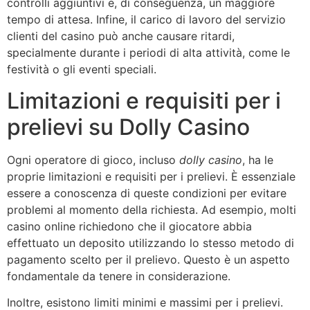
controlli aggiuntivi e, di conseguenza, un maggiore
tempo di attesa. Infine, il carico di lavoro del servizio
clienti del casino può anche causare ritardi,
specialmente durante i periodi di alta attività, come le
festività o gli eventi speciali.
Limitazioni e requisiti per i
prelievi su Dolly Casino
Ogni operatore di gioco, incluso
dolly casino
, ha le
proprie limitazioni e requisiti per i prelievi. È essenziale
essere a conoscenza di queste condizioni per evitare
problemi al momento della richiesta. Ad esempio, molti
casino online richiedono che il giocatore abbia
effettuato un deposito utilizzando lo stesso metodo di
pagamento scelto per il prelievo. Questo è un aspetto
fondamentale da tenere in considerazione.
Inoltre, esistono limiti minimi e massimi per i prelievi.