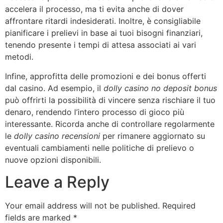
accelera il processo, ma ti evita anche di dover
affrontare ritardi indesiderati. Inoltre, è consigliabile
pianificare i prelievi in base ai tuoi bisogni finanziari,
tenendo presente i tempi di attesa associati ai vari
metodi.
Infine, approfitta delle promozioni e dei bonus offerti
dal casino. Ad esempio, il
dolly casino no deposit bonus
può offrirti la possibilità di vincere senza rischiare il tuo
denaro, rendendo l’intero processo di gioco più
interessante. Ricorda anche di controllare regolarmente
le
dolly casino recensioni
per rimanere aggiornato su
eventuali cambiamenti nelle politiche di prelievo o
nuove opzioni disponibili.
Leave a Reply
Your email address will not be published.
Required
fields are marked
*