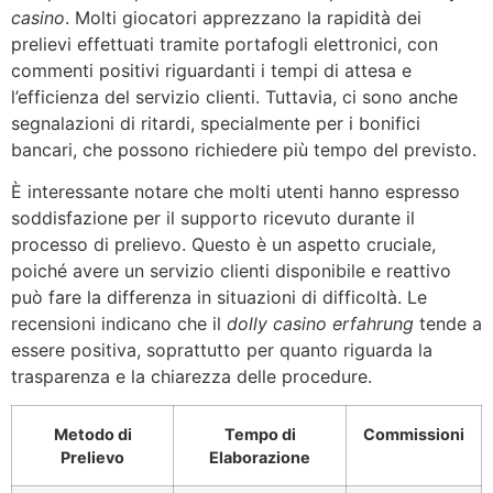
casino
. Molti giocatori apprezzano la rapidità dei
prelievi effettuati tramite portafogli elettronici, con
commenti positivi riguardanti i tempi di attesa e
l’efficienza del servizio clienti. Tuttavia, ci sono anche
segnalazioni di ritardi, specialmente per i bonifici
bancari, che possono richiedere più tempo del previsto.
È interessante notare che molti utenti hanno espresso
soddisfazione per il supporto ricevuto durante il
processo di prelievo. Questo è un aspetto cruciale,
poiché avere un servizio clienti disponibile e reattivo
può fare la differenza in situazioni di difficoltà. Le
recensioni indicano che il
dolly casino erfahrung
tende a
essere positiva, soprattutto per quanto riguarda la
trasparenza e la chiarezza delle procedure.
Metodo di
Tempo di
Commissioni
Prelievo
Elaborazione