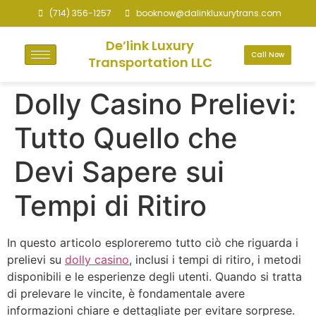
(714) 356-1257
booknow@dalinkluxurytrans.com
De’link Luxury
Call Now
Transportation LLC
Dolly Casino Prelievi:
Tutto Quello che
Devi Sapere sui
Tempi di Ritiro
In questo articolo esploreremo tutto ciò che riguarda i
prelievi su
dolly casino
, inclusi i tempi di ritiro, i metodi
disponibili e le esperienze degli utenti. Quando si tratta
di prelevare le vincite, è fondamentale avere
informazioni chiare e dettagliate per evitare sorprese.