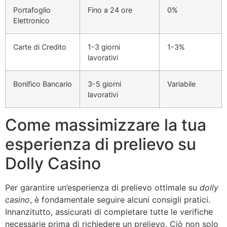
Portafoglio
Fino a 24 ore
0%
Elettronico
Carte di Credito
1-3 giorni
1-3%
lavorativi
Bonifico Bancario
3-5 giorni
Variabile
lavorativi
Come massimizzare la tua
esperienza di prelievo su
Dolly Casino
Per garantire un’esperienza di prelievo ottimale su
dolly
casino
, è fondamentale seguire alcuni consigli pratici.
Innanzitutto, assicurati di completare tutte le verifiche
necessarie prima di richiedere un prelievo. Ciò non solo