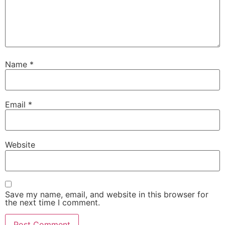
Name
*
Email
*
Website
Save my name, email, and website in this browser for
the next time I comment.