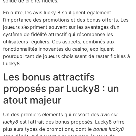
solide de clients fidèles.
En outre, les avis lucky 8 soulignent également
l’importance des promotions et des bonus offerts. Les
joueurs s’expriment souvent sur les avantages d’un
système de fidélité attractif qui récompense les
utilisateurs réguliers. Ces aspects, combinés aux
fonctionnalités innovantes du casino, expliquent
pourquoi tant de joueurs choisissent de rester fidèles à
Lucky8.
Les bonus attractifs
proposés par Lucky8 : un
atout majeur
Un des premiers éléments qui ressort des
avis sur
lucky8
est l’attrait des bonus proposés. Lucky8 offre
plusieurs types de promotions, dont le
bonus lucky8