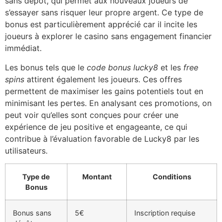
sans dépôt, qui permet aux nouveaux joueurs de
s’essayer sans risquer leur propre argent. Ce type de
bonus est particulièrement apprécié car il incite les
joueurs à explorer le casino sans engagement financier
immédiat.
Les bonus tels que le
code bonus lucky8
et les
free
spins
attirent également les joueurs. Ces offres
permettent de maximiser les gains potentiels tout en
minimisant les pertes. En analysant ces promotions, on
peut voir qu’elles sont conçues pour créer une
expérience de jeu positive et engageante, ce qui
contribue à l’évaluation favorable de Lucky8 par les
utilisateurs.
Type de
Montant
Conditions
Bonus
Bonus sans
5€
Inscription requise