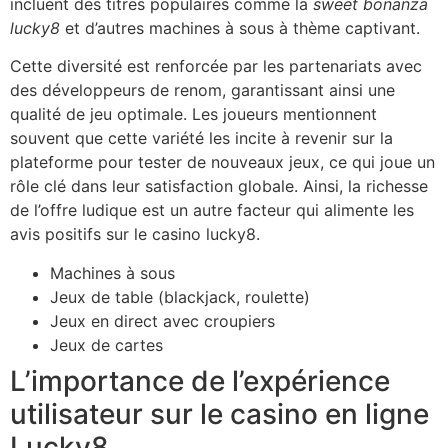
incluent des titres populaires comme la
sweet bonanza
lucky8
et d’autres machines à sous à thème captivant.
Cette diversité est renforcée par les partenariats avec
des développeurs de renom, garantissant ainsi une
qualité de jeu optimale. Les joueurs mentionnent
souvent que cette variété les incite à revenir sur la
plateforme pour tester de nouveaux jeux, ce qui joue un
rôle clé dans leur satisfaction globale. Ainsi, la richesse
de l’offre ludique est un autre facteur qui alimente les
avis positifs sur le casino lucky8.
Machines à sous
Jeux de table (blackjack, roulette)
Jeux en direct avec croupiers
Jeux de cartes
L’importance de l’expérience
utilisateur sur le casino en ligne
Lucky8