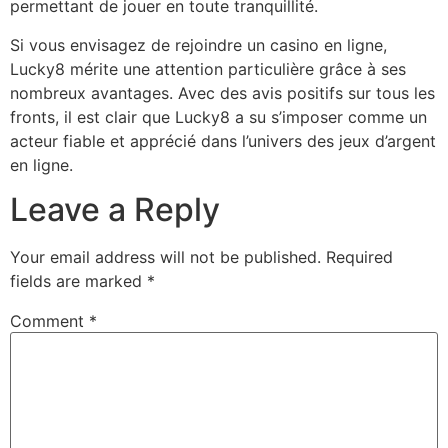
permettant de jouer en toute tranquillité.
Si vous envisagez de rejoindre un casino en ligne,
Lucky8 mérite une attention particulière grâce à ses
nombreux avantages. Avec des avis positifs sur tous les
fronts, il est clair que Lucky8 a su s’imposer comme un
acteur fiable et apprécié dans l’univers des jeux d’argent
en ligne.
Leave a Reply
Your email address will not be published.
Required
fields are marked
*
Comment
*