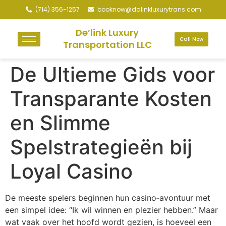
(714) 356-1257
booknow@dalinkluxurytrans.com
De’link Luxury
Call Now
Transportation LLC
De Ultieme Gids voor
Transparante Kosten
en Slimme
Spelstrategieën bij
Loyal Casino
De meeste spelers beginnen hun casino‑avontuur met
een simpel idee: “Ik wil winnen en plezier hebben.” Maar
wat vaak over het hoofd wordt gezien, is hoeveel een