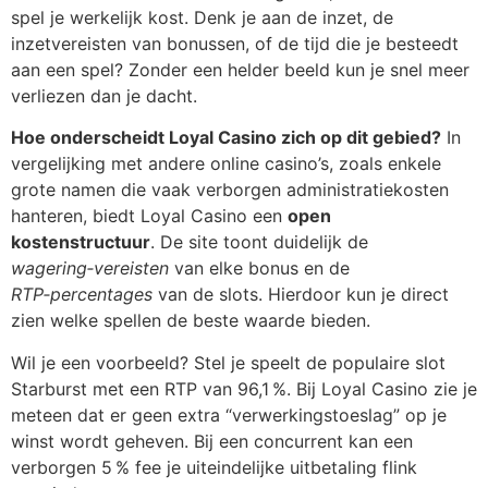
spel je werkelijk kost. Denk je aan de inzet, de
inzetvereisten van bonussen, of de tijd die je besteedt
aan een spel? Zonder een helder beeld kun je snel meer
verliezen dan je dacht.
Hoe onderscheidt Loyal Casino zich op dit gebied?
In
vergelijking met andere online casino’s, zoals enkele
grote namen die vaak verborgen administratiekosten
hanteren, biedt Loyal Casino een
open
kostenstructuur
. De site toont duidelijk de
wagering‑vereisten
van elke bonus en de
RTP‑percentages
van de slots. Hierdoor kun je direct
zien welke spellen de beste waarde bieden.
Wil je een voorbeeld? Stel je speelt de populaire slot
Starburst met een RTP van 96,1 %. Bij Loyal Casino zie je
meteen dat er geen extra “verwerkingstoeslag” op je
winst wordt geheven. Bij een concurrent kan een
verborgen 5 % fee je uiteindelijke uitbetaling flink