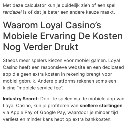
Met deze calculator kun je duidelijk zien of een spel
rendabel
is of dat je beter een andere keuze maakt.
Waarom Loyal Casino’s
Mobiele Ervaring De Kosten
Nog Verder Drukt
Steeds meer spelers kiezen voor mobiel gamen. Loyal
Casino heeft een responsieve website en een dedicated
app die geen extra kosten in rekening brengt voor
mobiel gebruik. Andere platforms rekenen soms een
kleine “mobiele service fee”.
Industry Secret:
Door te spelen via de mobiele app van
Loyal Casino, kun je profiteren van
snellere stortingen
via Apple Pay of Google Pay, waardoor je minder tijd
verliest en minder kans hebt op extra bankkosten.