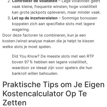
Controleer de volatiliteit
– Lage volatiliteit geeft
vaak kleine, frequente winsten; hoge volatiliteit
kan grote jackpots opleveren, maar minder vaak.
Let op de inzetvereisten
– Sommige bonussen
koppelen zich aan specifieke slots met lagere
wagering.
Door deze factoren te combineren, kun je een
kosten‑/winst‑analyse maken die je helpt te kiezen
welke slots je moet spelen.
Did You Know? De meeste slots met een RTP
boven 97 % hebben een lagere volatiliteit,
waardoor ze ideaal zijn voor spelers die hun
bankroll willen behouden.
Praktische Tips om Je Eigen
Kostencalculator Op Te
Zetten