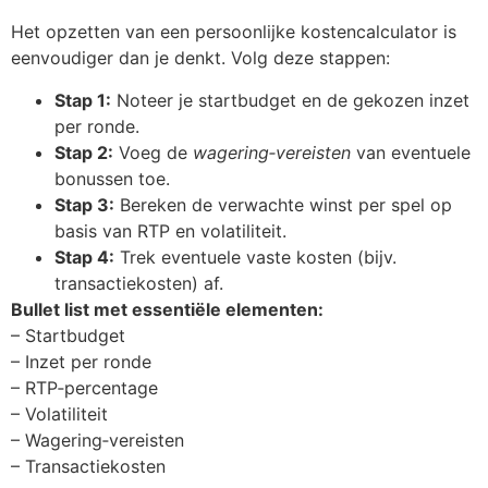
Het opzetten van een persoonlijke kostencalculator is
eenvoudiger dan je denkt. Volg deze stappen:
Stap 1:
Noteer je startbudget en de gekozen inzet
per ronde.
Stap 2:
Voeg de
wagering‑vereisten
van eventuele
bonussen toe.
Stap 3:
Bereken de verwachte winst per spel op
basis van RTP en volatiliteit.
Stap 4:
Trek eventuele vaste kosten (bijv.
transactiekosten) af.
Bullet list met essentiële elementen:
– Startbudget
– Inzet per ronde
– RTP‑percentage
– Volatiliteit
– Wagering‑vereisten
– Transactiekosten