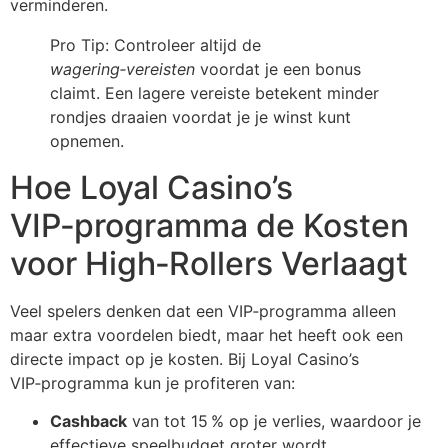
verminderen.
Pro Tip: Controleer altijd de
wagering‑vereisten
voordat je een bonus
claimt. Een lagere vereiste betekent minder
rondjes draaien voordat je je winst kunt
opnemen.
Hoe Loyal Casino’s
VIP‑programma de Kosten
voor High‑Rollers Verlaagt
Veel spelers denken dat een VIP‑programma alleen
maar extra voordelen biedt, maar het heeft ook een
directe impact op je kosten. Bij Loyal Casino’s
VIP‑programma kun je profiteren van:
Cashback
van tot 15 % op je verlies, waardoor je
effectieve speelbudget groter wordt.