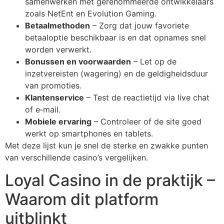
samenwerken met gerenommeerde ontwikkelaars
zoals NetEnt en Evolution Gaming.
Betaalmethoden
– Zorg dat jouw favoriete
betaaloptie beschikbaar is en dat opnames snel
worden verwerkt.
Bonussen en voorwaarden
– Let op de
inzetvereisten (wagering) en de geldigheidsduur
van promoties.
Klantenservice
– Test de reactietijd via live chat
of e‑mail.
Mobiele ervaring
– Controleer of de site goed
werkt op smartphones en tablets.
Met deze lijst kun je snel de sterke en zwakke punten
van verschillende casino’s vergelijken.
Loyal Casino in de praktijk –
Waarom dit platform
uitblinkt