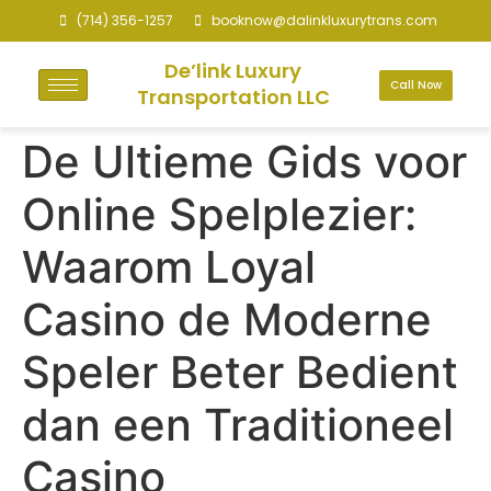
(714) 356-1257
booknow@dalinkluxurytrans.com
De’link Luxury
Call Now
Transportation LLC
De Ultieme Gids voor
Online Spelplezier:
Waarom Loyal
Casino de Moderne
Speler Beter Bedient
dan een Traditioneel
Casino