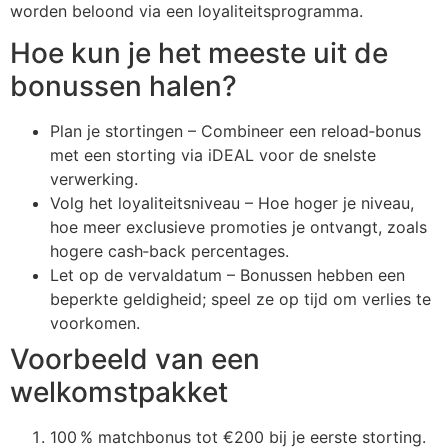
worden beloond via een loyaliteitsprogramma.
Hoe kun je het meeste uit de
bonussen halen?
Plan je stortingen – Combineer een reload‑bonus
met een storting via iDEAL voor de snelste
verwerking.
Volg het loyaliteitsniveau – Hoe hoger je niveau,
hoe meer exclusieve promoties je ontvangt, zoals
hogere cash‑back percentages.
Let op de vervaldatum – Bonussen hebben een
beperkte geldigheid; speel ze op tijd om verlies te
voorkomen.
Voorbeeld van een
welkomstpakket
100 % matchbonus tot €200 bij je eerste storting.