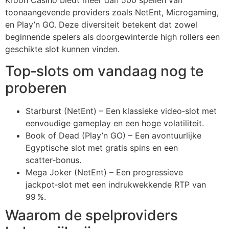
Kroon Casino biedt meer dan 500 spellen van
toonaangevende providers zoals NetEnt, Microgaming,
en Play’n GO. Deze diversiteit betekent dat zowel
beginnende spelers als doorgewinterde high rollers een
geschikte slot kunnen vinden.
Top‑slots om vandaag nog te
proberen
Starburst (NetEnt) – Een klassieke video‑slot met
eenvoudige gameplay en een hoge volatiliteit.
Book of Dead (Play’n GO) – Een avontuurlijke
Egyptische slot met gratis spins en een
scatter‑bonus.
Mega Joker (NetEnt) – Een progressieve
jackpot‑slot met een indrukwekkende RTP van
99 %.
Waarom de spelproviders