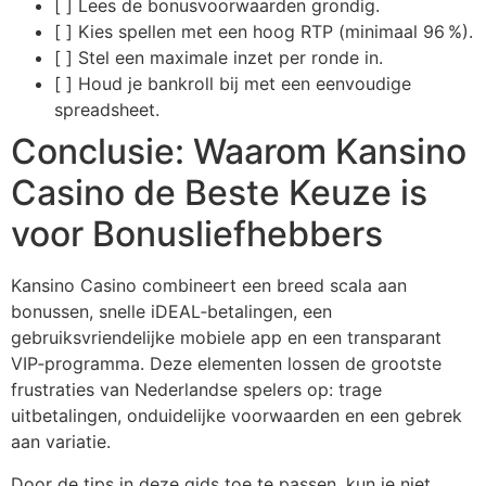
[ ] Lees de bonusvoorwaarden grondig.
[ ] Kies spellen met een hoog RTP (minimaal 96 %).
[ ] Stel een maximale inzet per ronde in.
[ ] Houd je bankroll bij met een eenvoudige
spreadsheet.
Conclusie: Waarom Kansino
Casino de Beste Keuze is
voor Bonusliefhebbers
Kansino Casino combineert een breed scala aan
bonussen, snelle iDEAL‑betalingen, een
gebruiksvriendelijke mobiele app en een transparant
VIP‑programma. Deze elementen lossen de grootste
frustraties van Nederlandse spelers op: trage
uitbetalingen, onduidelijke voorwaarden en een gebrek
aan variatie.
Door de tips in deze gids toe te passen, kun je niet