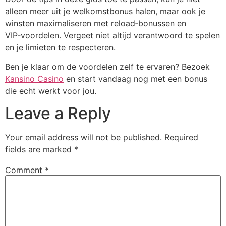
alleen meer uit je welkomstbonus halen, maar ook je
winsten maximaliseren met reload‑bonussen en
VIP‑voordelen. Vergeet niet altijd verantwoord te spelen
en je limieten te respecteren.
Ben je klaar om de voordelen zelf te ervaren? Bezoek
Kansino Casino
en start vandaag nog met een bonus
die echt werkt voor jou.
Leave a Reply
Your email address will not be published.
Required
fields are marked
*
Comment
*