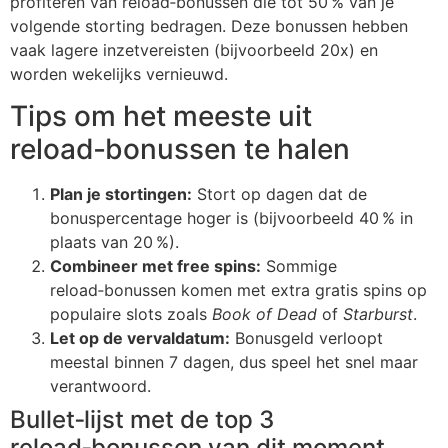
profiteren van reload‑bonussen die tot 50 % van je
volgende storting bedragen. Deze bonussen hebben
vaak lagere inzetvereisten (bijvoorbeeld 20x) en
worden wekelijks vernieuwd.
Tips om het meeste uit
reload‑bonussen te halen
Plan je stortingen:
Stort op dagen dat de
bonuspercentage hoger is (bijvoorbeeld 40 % in
plaats van 20 %).
Combineer met free spins:
Sommige
reload‑bonussen komen met extra gratis spins op
populaire slots zoals
Book of Dead
of
Starburst
.
Let op de vervaldatum:
Bonusgeld verloopt
meestal binnen 7 dagen, dus speel het snel maar
verantwoord.
Bullet‑lijst met de top 3
reload‑bonussen van dit moment