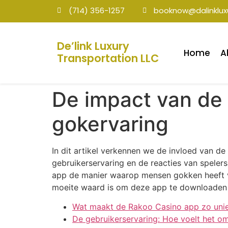
(714) 356-1257
booknow@dalinklux
De’link Luxury
Home
A
Transportation LLC
De impact van de
gokervaring
In dit artikel verkennen we de invloed van d
gebruikerservaring en de reacties van speler
app de manier waarop mensen gokken heeft 
moeite waard is om deze app te downloaden e
Wat maakt de Rakoo Casino app zo uni
De gebruikerservaring: Hoe voelt het o