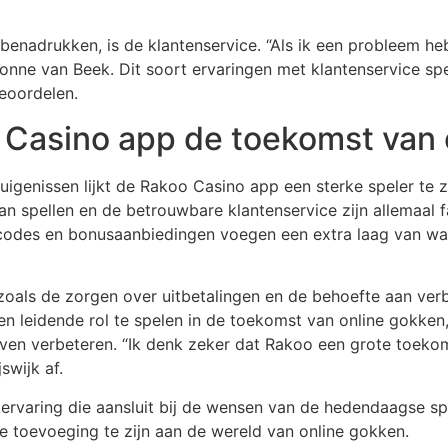
benadrukken, is de klantenservice. “Als ik een probleem heb,
vonne van Beek. Dit soort ervaringen met klantenservice spee
eoordelen.
o Casino app de toekomst van
genissen lijkt de Rakoo Casino app een sterke speler te zij
aan spellen en de betrouwbare klantenservice zijn allemaal 
codes en bonusaanbiedingen voegen een extra laag van wa
oals de zorgen over uitbetalingen en de behoefte aan verbe
 leidende rol te spelen in de toekomst van online gokken, v
ijven verbeteren. “Ik denk zeker dat Rakoo een grote toek
jswijk af.
varing die aansluit bij de wensen van de hedendaagse spel
le toevoeging te zijn aan de wereld van online gokken.