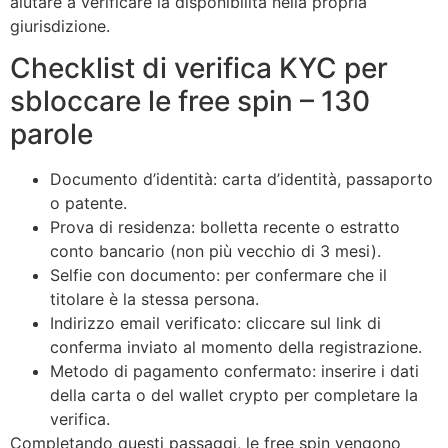
aiutare a verificare la disponibilità nella propria
giurisdizione.
Checklist di verifica KYC per
sbloccare le free spin – 130
parole
Documento d’identità: carta d’identità, passaporto
o patente.
Prova di residenza: bolletta recente o estratto
conto bancario (non più vecchio di 3 mesi).
Selfie con documento: per confermare che il
titolare è la stessa persona.
Indirizzo email verificato: cliccare sul link di
conferma inviato al momento della registrazione.
Metodo di pagamento confermato: inserire i dati
della carta o del wallet crypto per completare la
verifica.
Completando questi passaggi, le free spin vengono