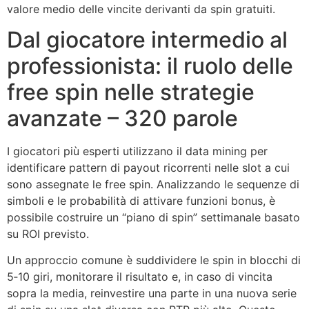
valore medio delle vincite derivanti da spin gratuiti.
Dal giocatore intermedio al
professionista: il ruolo delle
free spin nelle strategie
avanzate – 320 parole
I giocatori più esperti utilizzano il data mining per
identificare pattern di payout ricorrenti nelle slot a cui
sono assegnate le free spin. Analizzando le sequenze di
simboli e le probabilità di attivare funzioni bonus, è
possibile costruire un “piano di spin” settimanale basato
su ROI previsto.
Un approccio comune è suddividere le spin in blocchi di
5‑10 giri, monitorare il risultato e, in caso di vincita
sopra la media, reinvestire una parte in una nuova serie