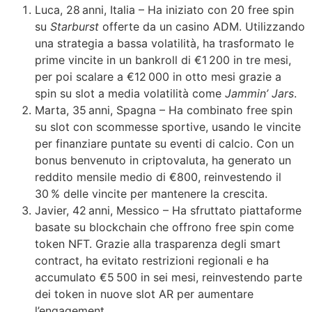
Luca, 28 anni, Italia – Ha iniziato con 20 free spin
su
Starburst
offerte da un casino ADM. Utilizzando
una strategia a bassa volatilità, ha trasformato le
prime vincite in un bankroll di €1 200 in tre mesi,
per poi scalare a €12 000 in otto mesi grazie a
spin su slot a media volatilità come
Jammin’ Jars
.
Marta, 35 anni, Spagna – Ha combinato free spin
su slot con scommesse sportive, usando le vincite
per finanziare puntate su eventi di calcio. Con un
bonus benvenuto in criptovaluta, ha generato un
reddito mensile medio di €800, reinvestendo il
30 % delle vincite per mantenere la crescita.
Javier, 42 anni, Messico – Ha sfruttato piattaforme
basate su blockchain che offrono free spin come
token NFT. Grazie alla trasparenza degli smart
contract, ha evitato restrizioni regionali e ha
accumulato €5 500 in sei mesi, reinvestendo parte
dei token in nuove slot AR per aumentare
l’engagement.