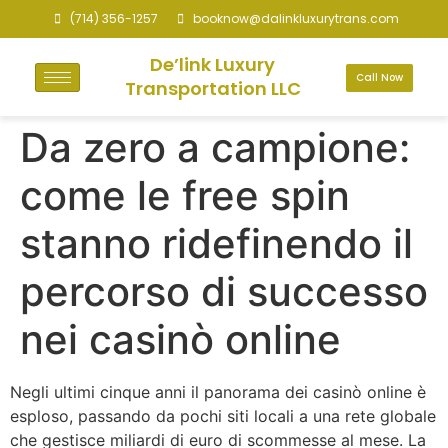
(714) 356-1257
booknow@dalinkluxurytrans.com
De’link Luxury
Call Now
Transportation LLC
Da zero a campione:
come le free spin
stanno ridefinendo il
percorso di successo
nei casinò online
Negli ultimi cinque anni il panorama dei casinò online è
esploso, passando da pochi siti locali a una rete globale
che gestisce miliardi di euro di scommesse al mese. La