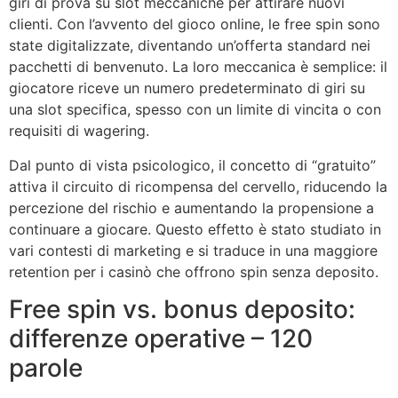
giri di prova su slot meccaniche per attirare nuovi
clienti. Con l’avvento del gioco online, le free spin sono
state digitalizzate, diventando un’offerta standard nei
pacchetti di benvenuto. La loro meccanica è semplice: il
giocatore riceve un numero predeterminato di giri su
una slot specifica, spesso con un limite di vincita o con
requisiti di wagering.
Dal punto di vista psicologico, il concetto di “gratuito”
attiva il circuito di ricompensa del cervello, riducendo la
percezione del rischio e aumentando la propensione a
continuare a giocare. Questo effetto è stato studiato in
vari contesti di marketing e si traduce in una maggiore
retention per i casinò che offrono spin senza deposito.
Free spin vs. bonus deposito:
differenze operative – 120
parole