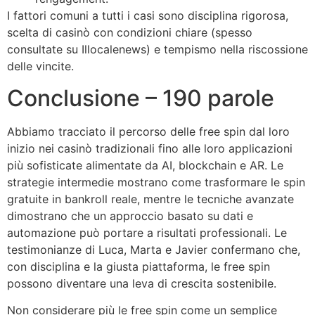
I fattori comuni a tutti i casi sono disciplina rigorosa,
scelta di casinò con condizioni chiare (spesso
consultate su Illocalenews) e tempismo nella riscossione
delle vincite.
Conclusione – 190 parole
Abbiamo tracciato il percorso delle free spin dal loro
inizio nei casinò tradizionali fino alle loro applicazioni
più sofisticate alimentate da AI, blockchain e AR. Le
strategie intermedie mostrano come trasformare le spin
gratuite in bankroll reale, mentre le tecniche avanzate
dimostrano che un approccio basato su dati e
automazione può portare a risultati professionali. Le
testimonianze di Luca, Marta e Javier confermano che,
con disciplina e la giusta piattaforma, le free spin
possono diventare una leva di crescita sostenibile.
Non considerare più le free spin come un semplice