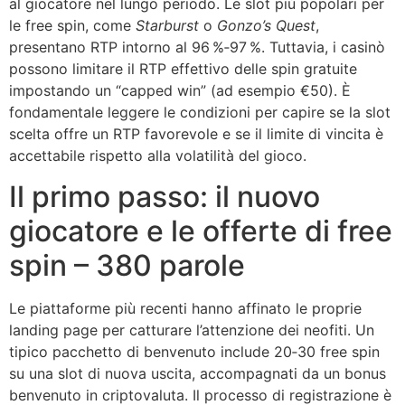
al giocatore nel lungo periodo. Le slot più popolari per
le free spin, come
Starburst
o
Gonzo’s Quest
,
presentano RTP intorno al 96 %‑97 %. Tuttavia, i casinò
possono limitare il RTP effettivo delle spin gratuite
impostando un “capped win” (ad esempio €50). È
fondamentale leggere le condizioni per capire se la slot
scelta offre un RTP favorevole e se il limite di vincita è
accettabile rispetto alla volatilità del gioco.
Il primo passo: il nuovo
giocatore e le offerte di free
spin – 380 parole
Le piattaforme più recenti hanno affinato le proprie
landing page per catturare l’attenzione dei neofiti. Un
tipico pacchetto di benvenuto include 20‑30 free spin
su una slot di nuova uscita, accompagnati da un bonus
benvenuto in criptovaluta. Il processo di registrazione è