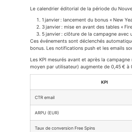
Le calendrier éditorial de la période du Nouvel
1 janvier : lancement du bonus « New Ye
3 janvier : mise en avant des tables « Fi
5 janvier : clôture de la campagne avec 
Ces événements sont déclenchés automatiquem
bonus. Les notifications push et les emails so
Les KPI mesurés avant et après la campagne m
moyen par utilisateur) augmente de 0,45 € à 
KPI
CTR email
ARPU (EUR)
Taux de conversion Free Spins