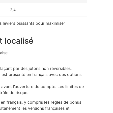
2,4
s leviers puissants pour maximiser
 localisé
aise.
laçant par des jetons non réversibles.
 est présenté en français avec des options
) avant l’ouverture du compte. Les limites de
rôle de risque.
 en français, y compris les règles de bonus
ultanément les versions françaises et