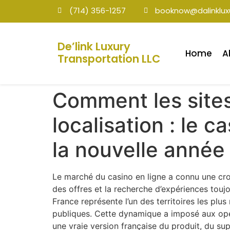
(714) 356-1257
booknow@dalinklux
De’link Luxury
Home
A
Transportation LLC
Comment les sites 
localisation : le 
la nouvelle année
Le marché du casino en ligne a connu une croi
des offres et la recherche d’expériences touj
France représente l’un des territoires les plu
publiques. Cette dynamique a imposé aux opéra
une vraie version française du produit, du su