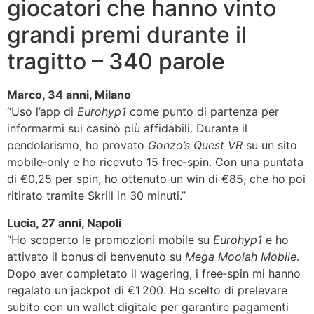
giocatori che hanno vinto
grandi premi durante il
tragitto – 340 parole
Marco, 34 anni, Milano
“Uso l’app di
Eurohyp1
come punto di partenza per
informarmi sui casinò più affidabili. Durante il
pendolarismo, ho provato
Gonzo’s Quest VR
su un sito
mobile‑only e ho ricevuto 15 free‑spin. Con una puntata
di €0,25 per spin, ho ottenuto un win di €85, che ho poi
ritirato tramite Skrill in 30 minuti.”
Lucia, 27 anni, Napoli
“Ho scoperto le promozioni mobile su
Eurohyp1
e ho
attivato il bonus di benvenuto su
Mega Moolah Mobile
.
Dopo aver completato il wagering, i free‑spin mi hanno
regalato un jackpot di €1 200. Ho scelto di prelevare
subito con un wallet digitale per garantire pagamenti