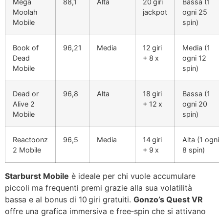
Mega
88,1
Alta
20 giri
Bassa (1
Moolah
jackpot
ogni 25
Mobile
spin)
Book of
96,21
Media
12 giri
Media (1
Dead
+ 8 x
ogni 12
Mobile
spin)
Dead or
96,8
Alta
18 giri
Bassa (1
Alive 2
+ 12 x
ogni 20
Mobile
spin)
Reactoonz
96,5
Media
14 giri
Alta (1 ogni
2 Mobile
+ 9 x
8 spin)
Starburst Mobile
è ideale per chi vuole accumulare
piccoli ma frequenti premi grazie alla sua volatilità
bassa e al bonus di 10 giri gratuiti.
Gonzo’s Quest VR
offre una grafica immersiva e free‑spin che si attivano