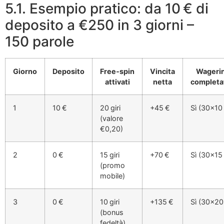
5.1. Esempio pratico: da 10 € di
deposito a €250 in 3 giorni –
150 parole
Giorno
Deposito
Free‑spin
Vincita
Wageri
attivati
netta
completa
1
10 €
20 giri
+45 €
Sì (30×10
(valore
€0,20)
2
0 €
15 giri
+70 €
Sì (30×15
(promo
mobile)
3
0 €
10 giri
+135 €
Sì (30×20
(bonus
fedeltà)