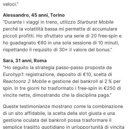
veloci.”
Alessandro, 45 anni, Torino
“Durante i viaggi in treno, utilizzo
Starburst Mobile
perché la volatilità bassa mi permette di accumulare
piccoli profitti. Ho sfruttato una serie di 20 free‑spin e
ho guadagnato €60 in una sola sessione di 10 minuti,
rispettando il requisito di 30× il valore del bonus.”
Sara, 31 anni, Roma
“Ho seguito la strategia passo‑passo proposta da
Eurohyp1
: registrazione, deposito di €10, scelta di
Reactoonz 2 Mobile
e gestione del bankroll al 2 % per
spin. In tre giorni ho trasformato i free‑spin in €250 di
vincite nette, dimostrando che la disciplina paga.”
Queste testimonianze mostrano come la combinazione
di un sito affidabile, la scelta della slot giusta e una
gestione oculata del bankroll possa trasformare il
semplice tragitto quotidiano in un’opportunità di vincita