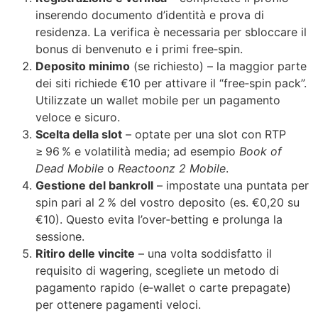
inserendo documento d’identità e prova di
residenza. La verifica è necessaria per sbloccare il
bonus di benvenuto e i primi free‑spin.
Deposito minimo
(se richiesto) – la maggior parte
dei siti richiede €10 per attivare il “free‑spin pack”.
Utilizzate un wallet mobile per un pagamento
veloce e sicuro.
Scelta della slot
– optate per una slot con RTP
≥ 96 % e volatilità media; ad esempio
Book of
Dead Mobile
o
Reactoonz 2 Mobile
.
Gestione del bankroll
– impostate una puntata per
spin pari al 2 % del vostro deposito (es. €0,20 su
€10). Questo evita l’over‑betting e prolunga la
sessione.
Ritiro delle vincite
– una volta soddisfatto il
requisito di wagering, scegliete un metodo di
pagamento rapido (e‑wallet o carte prepagate)
per ottenere pagamenti veloci.