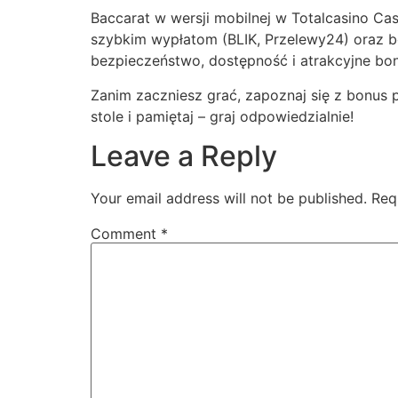
Baccarat w wersji mobilnej w Totalcasino Ca
szybkim wypłatom (BLIK, Przelewy24) oraz bo
bezpieczeństwo, dostępność i atrakcyjne bon
Zanim zaczniesz grać, zapoznaj się z bonus p
stole i pamiętaj – graj odpowiedzialnie!
Leave a Reply
Your email address will not be published.
Req
Comment
*