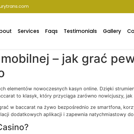
urytrans.com
bout
Services
Faqs
Testimonials
Gallery
Co
 mobilnej – jak grać pe
o
ych elementów nowoczesnych kasyn online. Dzięki strumien
Baccarat to klasyk, który przyciąga zarówno nowicjuszy, ja
rać w baccarat na żywo bezpośrednio ze smartfona, korzys
alacji dodatkowych aplikacji i zapewnia natychmiastowy do
Casino?