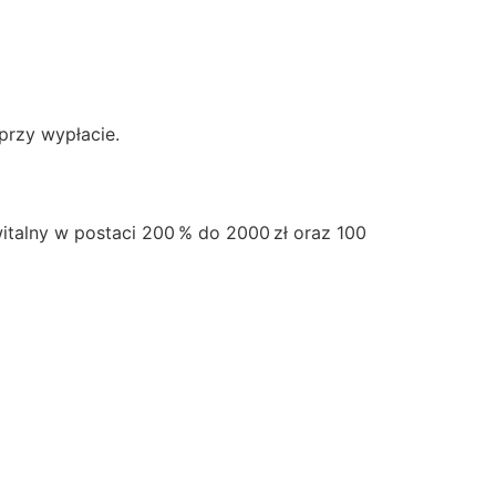
przy wypłacie.
talny w postaci 200 % do 2000 zł oraz 100