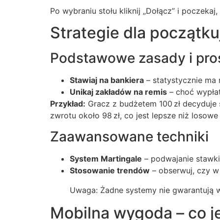
Po wybraniu stołu kliknij „Dołącz” i poczekaj,
Strategie dla początk
Podstawowe zasady i pro
Stawiaj na bankiera
– statystycznie ma 
Unikaj zakładów na remis
– choć wypłat
Przykład:
Gracz z budżetem 100 zł decyduje s
zwrotu około 98 zł, co jest lepsze niż losowe
Zaawansowane techniki
System Martingale
– podwajanie stawki 
Stosowanie trendów
– obserwuj, czy w 
Uwaga: Żadne systemy nie gwarantują wyg
Mobilna wygoda – co j