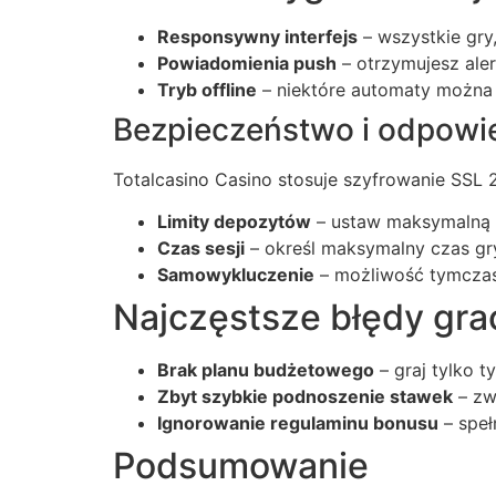
Responsywny interfejs
– wszystkie gry
Powiadomienia push
– otrzymujesz ale
Tryb offline
– niektóre automaty można 
Bezpieczeństwo i odpowie
Totalcasino Casino stosuje szyfrowanie SSL 2
Limity depozytów
– ustaw maksymalną k
Czas sesji
– określ maksymalny czas gr
Samowykluczenie
– możliwość tymczas
Najczęstsze błędy grac
Brak planu budżetowego
– graj tylko t
Zbyt szybkie podnoszenie stawek
– zw
Ignorowanie regulaminu bonusu
– speł
Podsumowanie