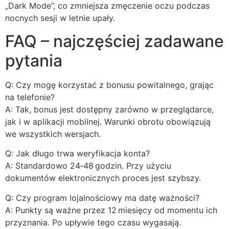
„Dark Mode”, co zmniejsza zmęczenie oczu podczas
nocnych sesji w letnie upały.
FAQ – najczęściej zadawane
pytania
Q: Czy mogę korzystać z bonusu powitalnego, grając
na telefonie?
A: Tak, bonus jest dostępny zarówno w przeglądarce,
jak i w aplikacji mobilnej. Warunki obrotu obowiązują
we wszystkich wersjach.
Q: Jak długo trwa weryfikacja konta?
A: Standardowo 24‑48 godzin. Przy użyciu
dokumentów elektronicznych proces jest szybszy.
Q: Czy program lojalnościowy ma datę ważności?
A: Punkty są ważne przez 12 miesięcy od momentu ich
przyznania. Po upływie tego czasu wygasają.