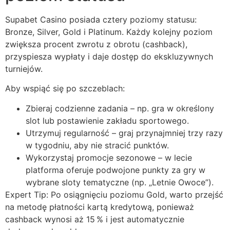
Supabet Casino posiada cztery poziomy statusu:
Bronze, Silver, Gold i Platinum. Każdy kolejny poziom
zwiększa procent zwrotu z obrotu (cashback),
przyspiesza wypłaty i daje dostęp do ekskluzywnych
turniejów.
Aby wspiąć się po szczeblach:
Zbieraj codzienne zadania – np. gra w określony
slot lub postawienie zakładu sportowego.
Utrzymuj regularność – graj przynajmniej trzy razy
w tygodniu, aby nie stracić punktów.
Wykorzystaj promocje sezonowe – w lecie
platforma oferuje podwojone punkty za gry w
wybrane sloty tematyczne (np. „Letnie Owoce”).
Expert Tip: Po osiągnięciu poziomu Gold, warto przejść
na metodę płatności kartą kredytową, ponieważ
cashback wynosi aż 15 % i jest automatycznie