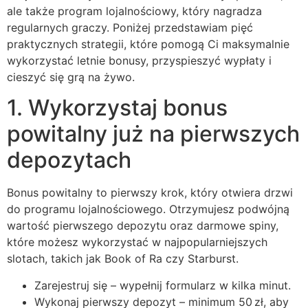
ale także program lojalnościowy, który nagradza
regularnych graczy. Poniżej przedstawiam pięć
praktycznych strategii, które pomogą Ci maksymalnie
wykorzystać letnie bonusy, przyspieszyć wypłaty i
cieszyć się grą na żywo.
1. Wykorzystaj bonus
powitalny już na pierwszych
depozytach
Bonus powitalny to pierwszy krok, który otwiera drzwi
do programu lojalnościowego. Otrzymujesz podwójną
wartość pierwszego depozytu oraz darmowe spiny,
które możesz wykorzystać w najpopularniejszych
slotach, takich jak Book of Ra czy Starburst.
Zarejestruj się – wypełnij formularz w kilka minut.
Wykonaj pierwszy depozyt – minimum 50 zł, aby