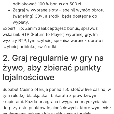
odblokować 100 % bonus do 500 zł.
Zagraj w wybrane sloty – spełnij wymóg obrotu
(wagering) 30×, a środki będą dostępne do
wypłaty.
Expert Tip: Zanim zaakceptujesz bonus, sprawdź
wskaźnik RTP (Return to Player) wybranej gry. Im
wyższy RTP, tym szybciej spełnisz warunek obrotu i
szybciej odblokujesz środki.
2. Graj regularnie w gry na
żywo, aby zbierać punkty
lojalnościowe
Supabet Casino oferuje ponad 150 stołów live casino, w
tym ruletkę, blackjacka i bakarata z prawdziwymi
krupierami. Każda przegrana i wygrana przyczynia się
do przyrostu punktów lojalnościowych, które wymienisz
na darmowe zakłady lub ekskluzywne turnieje.