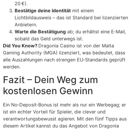
20 €).
Bestätige deine Identität
mit einem
Lichtbildausweis – das ist Standard bei lizenzierten
Anbietern.
Warte die Bestätigung
ab; du erhältst eine E‑Mail,
sobald das Geld unterwegs ist.
Did You Know?
Dragonia Casino ist von der Malta
Gaming Authority (MGA) lizenziert, was bedeutet, dass
alle Auszahlungen nach strengen EU‑Standards geprüft
werden.
Fazit – Dein Weg zum
kostenlosen Gewinn
Ein No‑Deposit‑Bonus ist mehr als nur ein Werbegag; er
ist ein echter Vorteil für Spieler, die clever und
verantwortungsbewusst agieren. Mit den fünf Tipps aus
diesem Artikel kannst du das Angebot von Dragonia