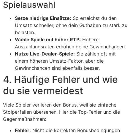
Spielauswahl
Setze niedrige Einsätze:
So erreichst du den
Umsatz schneller, ohne dein Guthaben zu stark zu
belasten.
Wähle Spiele mit hoher RTP:
Höhere
Auszahlungsraten erhöhen deine Gewinnchancen.
Nutze Live‑Dealer‑Spiele:
Sie zählen oft mit
einem höheren Umsatz‑Faktor, aber die
Gewinnchancen sind ebenfalls besser.
4. Häufige Fehler und wie
du sie vermeidest
Viele Spieler verlieren den Bonus, weil sie einfache
Stolperfallen übersehen. Hier die Top‑Fehler und die
Gegenmaßnahmen:
Fehler:
Nicht die korrekten Bonusbedingungen