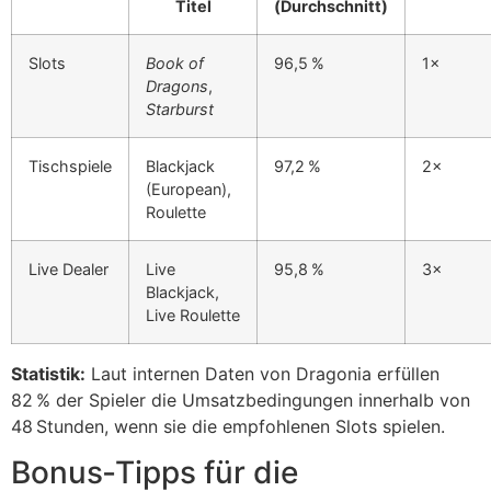
Titel
(Durchschnitt)
Slots
Book of
96,5 %
1×
Dragons
,
Starburst
Tischspiele
Blackjack
97,2 %
2×
(European),
Roulette
Live Dealer
Live
95,8 %
3×
Blackjack,
Live Roulette
Statistik:
Laut internen Daten von Dragonia erfüllen
82 % der Spieler die Umsatzbedingungen innerhalb von
48 Stunden, wenn sie die empfohlenen Slots spielen.
Bonus‑Tipps für die