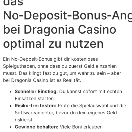
das
No‑Deposit‑Bonus‑An
bei Dragonia Casino
optimal zu nutzen
Ein No‑Deposit‑Bonus gibt dir kostenloses
Spielguthaben, ohne dass du zuerst Geld einzahlen
musst. Das klingt fast zu gut, um wahr zu sein – aber
bei Dragonia Casino ist es Realität.
Schneller Einstieg:
Du kannst sofort mit echten
Einsätzen starten.
Risiko‑frei testen:
Prüfe die Spielauswahl und die
Softwareanbieter, bevor du dein eigenes Geld
riskierst.
Gewinne behalten:
Viele Boni erlauben