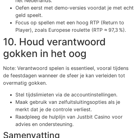
het Nederlands.
Oefen eerst met demo‑versies voordat je met echt
geld speelt.
Focus op spellen met een hoog RTP (Return to
Player), zoals Europese roulette (RTP ≈ 97,3 %).
10. Houd verantwoord
gokken in het oog
Note: Verantwoord spelen is essentieel, vooral tijdens
de feestdagen wanneer de sfeer je kan verleiden tot
overmatig gokken.
Stel tijdslimieten via de accountinstellingen.
Maak gebruik van zelfuitsluitingsopties als je
merkt dat je de controle verliest.
Raadpleeg de hulplijn van Justbit Casino voor
advies en ondersteuning.
Samenvatting