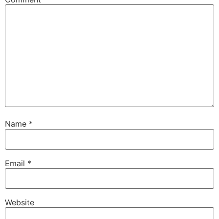
Name
*
Email
*
Website