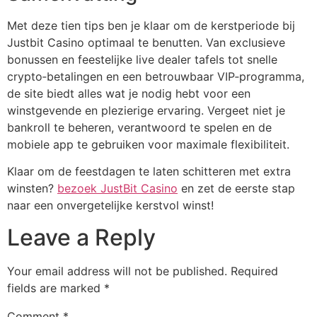
Met deze tien tips ben je klaar om de kerstperiode bij
Justbit Casino optimaal te benutten. Van exclusieve
bonussen en feestelijke live dealer tafels tot snelle
crypto‑betalingen en een betrouwbaar VIP‑programma,
de site biedt alles wat je nodig hebt voor een
winstgevende en plezierige ervaring. Vergeet niet je
bankroll te beheren, verantwoord te spelen en de
mobiele app te gebruiken voor maximale flexibiliteit.
Klaar om de feestdagen te laten schitteren met extra
winsten?
bezoek JustBit Casino
en zet de eerste stap
naar een onvergetelijke kerstvol winst!
Leave a Reply
Your email address will not be published.
Required
fields are marked
*
Comment
*