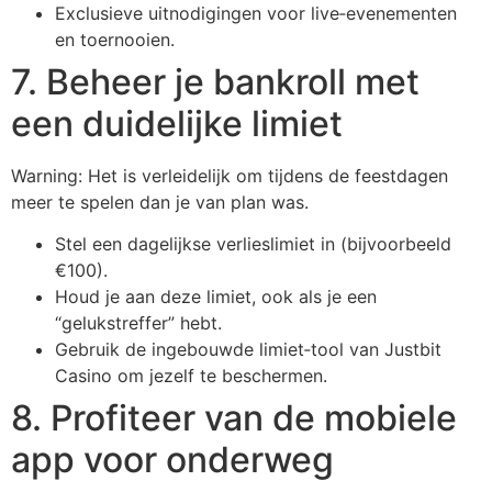
Exclusieve uitnodigingen voor live‑evenementen
en toernooien.
7. Beheer je bankroll met
een duidelijke limiet
Warning: Het is verleidelijk om tijdens de feestdagen
meer te spelen dan je van plan was.
Stel een dagelijkse verlieslimiet in (bijvoorbeeld
€100).
Houd je aan deze limiet, ook als je een
“gelukstreffer” hebt.
Gebruik de ingebouwde limiet‑tool van Justbit
Casino om jezelf te beschermen.
8. Profiteer van de mobiele
app voor onderweg