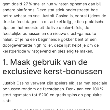
gemiddeld 27 % sneller hun winsten opnemen dan bij
andere platforms. Deze statistiek onderstreept hoe
betrouwbaar en snel Justbit Casino is, vooral tijdens de
drukke feestdagen. In dit artikel krijg je tien praktische
tips om het meeste uit de live dealer‑tafels, de
feestelijke bonussen en de nieuwe crash‑games te
halen. Of je nu een beginnende gokker bent of een
doorgewinterde high roller, deze lijst helpt je om de
kerstperiode winstgevend en plezierig te maken.
1. Maak gebruik van de
exclusieve kerst‑bonussen
Justbit Casino verwent zijn spelers elk jaar met speciale
bonussen rondom de feestdagen. Denk aan een 100 %
stortingsmatch tot €200 en gratis spins op populaire
slots.