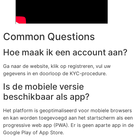
Common Questions
Hoe maak ik een account aan?
Ga naar de website, klik op registreren, vul uw
gegevens in en doorloop de KYC-procedure.
Is de mobiele versie
beschikbaar als app?
Het platform is geoptimaliseerd voor mobiele browsers
en kan worden toegevoegd aan het startscherm als een
progressive web app (PWA). Er is geen aparte app in de
Google Play of App Store.