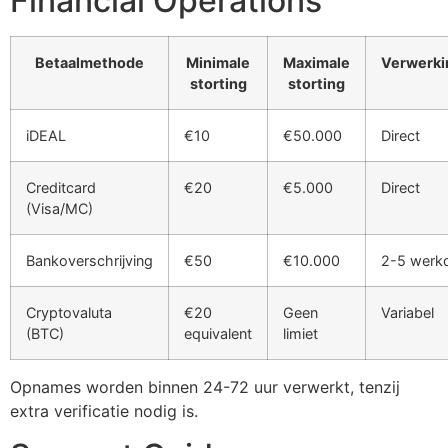
Financial Operations
Betaalmethode
Minimale
Maximale
Verwerki
storting
storting
iDEAL
€10
€50.000
Direct
Creditcard
€20
€5.000
Direct
(Visa/MC)
Bankoverschrijving
€50
€10.000
2-5 werk
Cryptovaluta
€20
Geen
Variabel
(BTC)
equivalent
limiet
Opnames worden binnen 24-72 uur verwerkt, tenzij
extra verificatie nodig is.