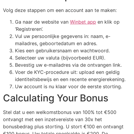
Volg deze stappen om een account aan te maken:
Ga naar de website van
Winbet app
en klik op
‘Registreren’.
Vul uw persoonlijke gegevens in: naam, e-
mailadres, geboortedatum en adres.
Kies een gebruikersnaam en wachtwoord.
Selecteer uw valuta (bijvoorbeeld EUR).
Bevestig uw e-mailadres via de ontvangen link.
Voer de KYC-procedure uit: upload een geldig
identiteitsbewijs en een recente energierekening.
Uw account is nu klaar voor de eerste storting.
Calculating Your Bonus
Stel dat u een welkomstbonus van 100% tot €500
ontvangt met een inzetvereiste van 30x het
bonusbedrag plus storting. U stort €100 en ontvangt
€100 bonus. Uw totale speelsaldo is €200. De