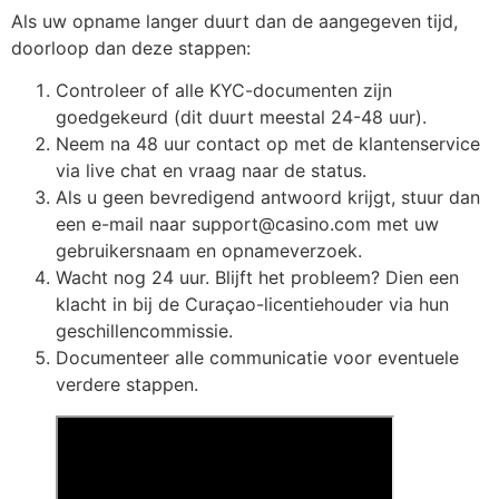
Als uw opname langer duurt dan de aangegeven tijd,
doorloop dan deze stappen:
Controleer of alle KYC-documenten zijn
goedgekeurd (dit duurt meestal 24-48 uur).
Neem na 48 uur contact op met de klantenservice
via live chat en vraag naar de status.
Als u geen bevredigend antwoord krijgt, stuur dan
een e-mail naar support@casino.com met uw
gebruikersnaam en opnameverzoek.
Wacht nog 24 uur. Blijft het probleem? Dien een
klacht in bij de Curaçao-licentiehouder via hun
geschillencommissie.
Documenteer alle communicatie voor eventuele
verdere stappen.