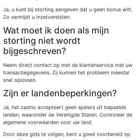
Ja, u kunt bij storting aangeven dat u geen bonus wilt.
Zo vermijdt u inzetvereisten.
Wat moet ik doen als mijn
storting niet wordt
bijgeschreven?
Neem direct contact op met de klantenservice met uw
transactiegegevens. Zij kunnen het probleem meestal
snel oplossen.
Zijn er landenbeperkingen?
Ja, het casino accepteert geen spelers uit bepaalde
landen, waaronder de Verenigde Staten. Controleer de
algemene voorwaarden voor uw land.
Door deze gids te volgen, bent u goed voorbereid op