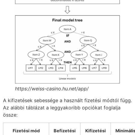
https://weiss-casino.hu.net/app/
A kifizetések sebessége a használt fizetési módtól függ.
Az alábbi táblázat a leggyakoribb opciókat foglalja
össze:
Fizetési mód
Befizetési
Kifizetési
Minimáli