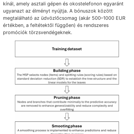
kínál, amely asztali gépen és okostelefonon egyaránt
ugyanazt az élményt nyújtja. A bónuszok között
megtalálható az üdvözlőcsomag (akár 500–1000 EUR
értékben, a feltétektől függően) és rendszeres
promóciók törzsvendégeknek.