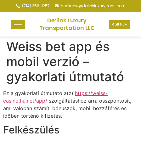
(714) 356-1257
booknow@dalinkluxurytrans.com
De’link Luxury
Call Now
Transportation LLC
Weiss bet app és
mobil verzió –
gyakorlati útmutató
Ez a gyakorlati útmutató a(z)
https://weiss-
casino.hu.net/app/
szolgáltatáshoz arra összpontosít,
ami valóban számít: bónuszok, mobil hozzáférés és
időben történő kifizetés.
Felkészülés