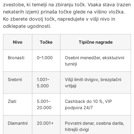
zvestobe, ki temelji na zbiranju točk. Vsaka stava (razen
nekaterih izjem) prinaša točke glede na višino vložka.
Ko zberete dovolj točk, napredujete v višji nivo in
odklepate ugodnosti.
Nivo
Točke
Tipične nagrade
Bronasti
0–1.000
Osebni menedžer, ekskluzivni
turnirji
Srebrni
1.001–
Višji limiti dvigov, brezplačni
5.000
vrtljaji
Zlati
5.001–
Cashback do 10 %, VIP
20.000
podpora 24/7
Diamantni
20.001+
Povratni denar, osebna darila,
hitrejši dvigi