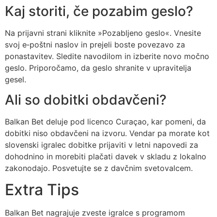
Kaj storiti, če pozabim geslo?
Na prijavni strani kliknite »Pozabljeno geslo«. Vnesite
svoj e‑poštni naslov in prejeli boste povezavo za
ponastavitev. Sledite navodilom in izberite novo močno
geslo. Priporočamo, da geslo shranite v upravitelja
gesel.
Ali so dobitki obdavčeni?
Balkan Bet deluje pod licenco Curaçao, kar pomeni, da
dobitki niso obdavčeni na izvoru. Vendar pa morate kot
slovenski igralec dobitke prijaviti v letni napovedi za
dohodnino in morebiti plačati davek v skladu z lokalno
zakonodajo. Posvetujte se z davčnim svetovalcem.
Extra Tips
Balkan Bet nagrajuje zveste igralce s programom