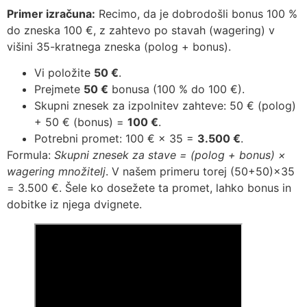
Primer izračuna:
Recimo, da je dobrodošli bonus 100 %
do zneska 100 €, z zahtevo po stavah (wagering) v
višini 35-kratnega zneska (polog + bonus).
Vi položite
50 €
.
Prejmete
50 €
bonusa (100 % do 100 €).
Skupni znesek za izpolnitev zahteve: 50 € (polog)
+ 50 € (bonus) =
100 €
.
Potrebni promet: 100 € × 35 =
3.500 €
.
Formula:
Skupni znesek za stave = (polog + bonus) ×
wagering množitelj
. V našem primeru torej (50+50)×35
= 3.500 €. Šele ko dosežete ta promet, lahko bonus in
dobitke iz njega dvignete.