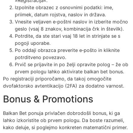
»Registracija«.
Izpolnite obrazec z osnovnimi podatki: ime,
priimek, datum rojstva, naslov in država.
Vnesite veljaven e‑poštni naslov in izberite močno
geslo (vsaj 8 znakov, kombinacija črk in številk).
Potrdite, da ste stari vsaj 18 let in strinjate se s
pogoji uporabe.
Po oddaji obrazca preverite e‑pošto in kliknite
potrditveno povezavo.
Prvič se prijavite in po želji opravite polog – že ob
prvem pologu lahko aktivirate balkan bet bonus.
Po registraciji priporočamo, da takoj omogočite
dvofaktorsko avtentikacijo (2FA) za dodatno varnost.
Bonus & Promotions
Balkan Bet ponuja privlačen dobrodošli bonus, ki ga
lahko izkoristite ob prvem pologu. Da boste razumeli,
kako deluje, si poglejmo konkreten matematični primer.