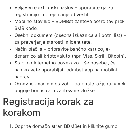
Veljaven elektronski naslov – uporabite ga za
registracijo in prejemanje obvestil.
Mobilno številko – BDMBet zahteva potrditev prek
SMS kode.
Osebni dokument (osebna izkaznica ali potni list) –
za preverjanje starosti in identitete.
Način plačila – pripravite bančno kartico, e-
denarnico ali kriptovaluto (npr. Visa, Skrill, Bitcoin).
Stabilno internetno povezavo – še posebej, če
nameravate uporabljati bdmbet app na mobilni
napravi.
Osnovno znanje o stavah – da boste lažje razumeli
pogoje bonusov in zahtevane vložke.
Registracija korak za
korakom
Odprite domačo stran BDMBet in kliknite gumb