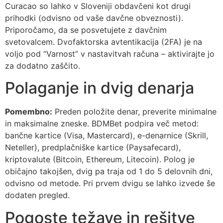
Curacao so lahko v Sloveniji obdavčeni kot drugi
prihodki (odvisno od vaše davčne obveznosti).
Priporočamo, da se posvetujete z davčnim
svetovalcem. Dvofaktorska avtentikacija (2FA) je na
voljo pod “Varnost” v nastavitvah računa – aktivirajte jo
za dodatno zaščito.
Polaganje in dvig denarja
Pomembno:
Preden položite denar, preverite minimalne
in maksimalne zneske. BDMBet podpira več metod:
bančne kartice (Visa, Mastercard), e-denarnice (Skrill,
Neteller), predplačniške kartice (Paysafecard),
kriptovalute (Bitcoin, Ethereum, Litecoin). Polog je
običajno takojšen, dvig pa traja od 1 do 5 delovnih dni,
odvisno od metode. Pri prvem dvigu se lahko izvede še
dodaten pregled.
Pogoste težave in rešitve