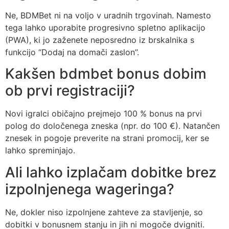
Ne, BDMBet ni na voljo v uradnih trgovinah. Namesto
tega lahko uporabite progresivno spletno aplikacijo
(PWA), ki jo zaženete neposredno iz brskalnika s
funkcijo “Dodaj na domači zaslon”.
Kakšen bdmbet bonus dobim
ob prvi registraciji?
Novi igralci običajno prejmejo 100 % bonus na prvi
polog do določenega zneska (npr. do 100 €). Natančen
znesek in pogoje preverite na strani promocij, ker se
lahko spreminjajo.
Ali lahko izplačam dobitke brez
izpolnjenega wageringa?
Ne, dokler niso izpolnjene zahteve za stavljenje, so
dobitki v bonusnem stanju in jih ni mogoče dvigniti.