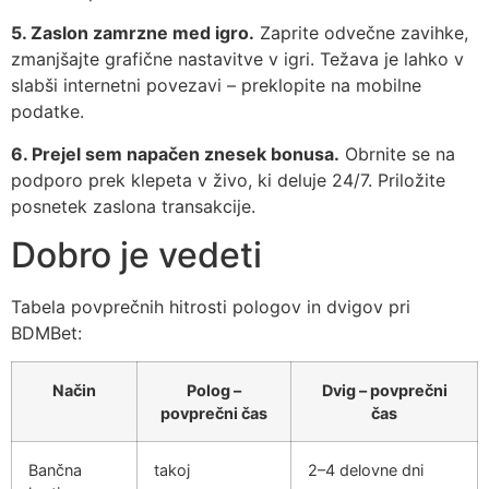
5. Zaslon zamrzne med igro.
Zaprite odvečne zavihke,
zmanjšajte grafične nastavitve v igri. Težava je lahko v
slabši internetni povezavi – preklopite na mobilne
podatke.
6. Prejel sem napačen znesek bonusa.
Obrnite se na
podporo prek klepeta v živo, ki deluje 24/7. Priložite
posnetek zaslona transakcije.
Dobro je vedeti
Tabela povprečnih hitrosti pologov in dvigov pri
BDMBet:
Način
Polog –
Dvig – povprečni
povprečni čas
čas
Bančna
takoj
2–4 delovne dni