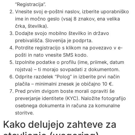
“Registracija”.
Vnesite svoj e-poštni naslov, izberite uporabniško
ime in močno geslo (vsaj 8 znakov, ena velika
črka, številka).
Dodajte svojo mobilno številko in državo
prebivališča. Slovenija je podprta.
Potrdite registracijo s klikom na povezavo v e-
pošti in nato vnesite SMS kodo.
Izpolnite podatke o profilu (ime, priimek, datum
rojstva) – ti morajo sovpadati z dokumentom.
Odprite razdelek “Polog” in izberite prvi način
plačila – minimalni znesek je običajno 10 €.
Pred prvim dvigom boste morali opraviti še
preverjanje identitete (KYC). Naložite fotografijo
osebnega dokumenta in računa za komunalne
storitve.
Kako delujejo zahteve za