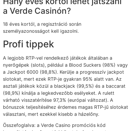
Hány éves kortól lehet játszani
a Verde Casinón?
18 éves kortól, a regisztráció során
személyazonosságot kell igazolni.
Profi tippek
A legjobb RTP-vel rendelkező játékok általában a
nyerőgépek (slots), például a Blood Suckers (98%) vagy
a Jackpot 6000 (98,8%). Kerülje a progresszív jackpot
slotokat, mert ezek RTP-je gyakran 95% alatt van. Az
asztali játékok közül a blackjack (99,5%) és a baccarat
(98,9%) kínálja a legkedvezőbb esélyeket. A rulett
várható visszatérítése 97,3% (európai változat). A
bónuszok teljesítéséhez érdemes magas RTP-jű slotokat
választani, mert ezekkel kisebb a házelőny.
Összefoglalva: a Verde Casino promóciós kód