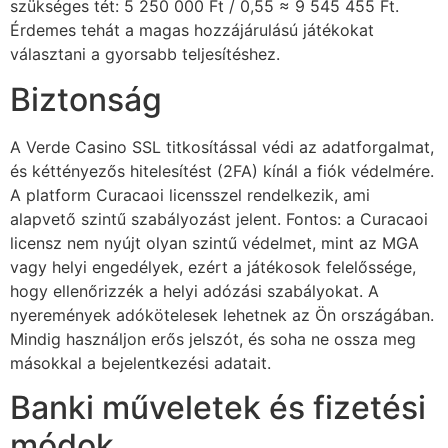
szükséges tét: 5 250 000 Ft / 0,55 ≈ 9 545 455 Ft.
Érdemes tehát a magas hozzájárulású játékokat
választani a gyorsabb teljesítéshez.
Biztonság
A Verde Casino SSL titkosítással védi az adatforgalmat,
és kéttényezős hitelesítést (2FA) kínál a fiók védelmére.
A platform Curacaoi licensszel rendelkezik, ami
alapvető szintű szabályozást jelent. Fontos: a Curacaoi
licensz nem nyújt olyan szintű védelmet, mint az MGA
vagy helyi engedélyek, ezért a játékosok felelőssége,
hogy ellenőrizzék a helyi adózási szabályokat. A
nyeremények adókötelesek lehetnek az Ön országában.
Mindig használjon erős jelszót, és soha ne ossza meg
másokkal a bejelentkezési adatait.
Banki műveletek és fizetési
módok