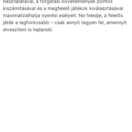
használatával, a forgatási követelmények pontos
kiszámításával és a megfelelő játékok kiválasztásával
maximalizálhatja nyerési esélyeit. Ne feledje, a felelős
játék a legfontosabb – csak annyit tegyen fel, amennyit
elveszíteni is hajlandó.