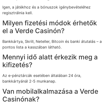
Igen, a játékhoz és a bónuszok igénybevételéhez
regisztrálnia kell.
Milyen fizetési módok érhetők
el a Verde Casinón?
Bankkártya, Skrill, Neteller, Bitcoin és banki átutalás – a
pontos lista a kasszában látható.
Mennyi idő alatt érkezik meg a
kifizetés?
Az e-pénztárcák esetében általában 24 óra,
bankkártyánál 2-5 munkanap.
Van mobilalkalmazása a Verde
Casinónak?