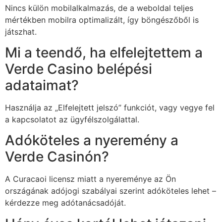
Nincs külön mobilalkalmazás, de a weboldal teljes
mértékben mobilra optimalizált, így böngészőből is
játszhat.
Mi a teendő, ha elfelejtettem a
Verde Casino belépési
adataimat?
Használja az „Elfelejtett jelszó” funkciót, vagy vegye fel
a kapcsolatot az ügyfélszolgálattal.
Adóköteles a nyeremény a
Verde Casinón?
A Curacaoi licensz miatt a nyereménye az Ön
országának adójogi szabályai szerint adóköteles lehet –
kérdezze meg adótanácsadóját.