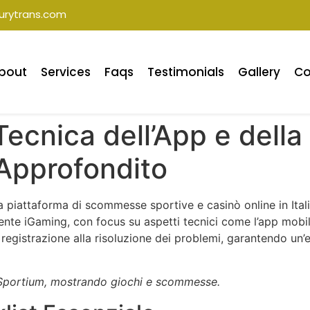
urytrans.com
bout
Services
Faqs
Testimonials
Gallery
Co
Tecnica dell’App e dell
Approfondito
a piattaforma di scommesse sportive e casinò online in Ital
ente iGaming, con focus su aspetti tecnici come l’app mobil
lla registrazione alla risoluzione dei problemi, garantendo un
 Sportium, mostrando giochi e scommesse.