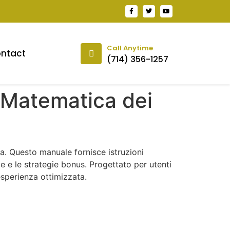
Call Anytime
ntact
(714) 356-1257
a Matematica dei
ia. Questo manuale fornisce istruzioni
e e le strategie bonus. Progettato per utenti
’esperienza ottimizzata.