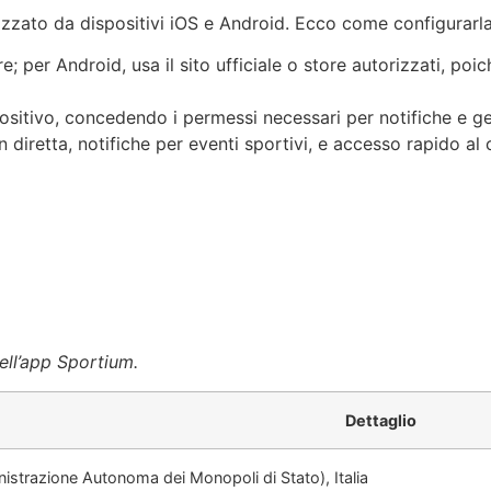
izzato da dispositivi iOS e Android. Ecco come configurarla
re; per Android, usa il sito ufficiale o store autorizzati, p
spositivo, concedendo i permessi necessari per notifiche e g
diretta, notifiche per eventi sportivi, e accesso rapido al 
ell’app Sportium.
Dettaglio
strazione Autonoma dei Monopoli di Stato), Italia