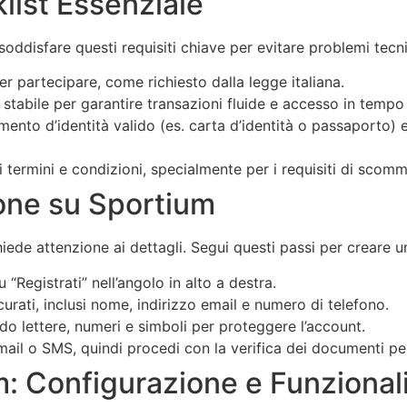
klist Essenziale
soddisfare questi requisiti chiave per evitare problemi tecnic
 partecipare, come richiesto dalla legge italiana.
 stabile per garantire transazioni fluide e accesso in tempo 
nto d’identità valido (es. carta d’identità o passaporto) 
 termini e condizioni, specialmente per i requisiti di scom
ione su Sportium
iede attenzione ai dettagli. Segui questi passi per creare u
u “Registrati” nell’angolo in alto a destra.
urati, inclusi nome, indirizzo email e numero di telefono.
 lettere, numeri e simboli per proteggere l’account.
mail o SMS, quindi procedi con la verifica dei documenti per
: Configurazione e Funzional