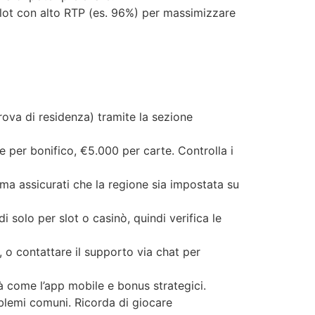
slot con alto RTP (es. 96%) per massimizzare
prova di residenza) tramite la sezione
 per bonifico, €5.000 per carte. Controlla i
 ma assicurati che la regione sia impostata su
 solo per slot o casinò, quindi verifica le
e, o contattare il supporto via chat per
à come l’app mobile e bonus strategici.
oblemi comuni. Ricorda di giocare