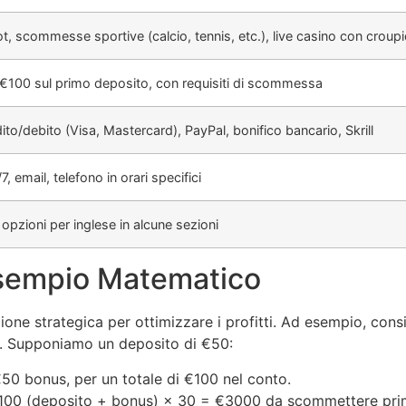
ot, scommesse sportive (calcio, tennis, etc.), live casino con croupi
 €100 sul primo deposito, con requisiti di scommessa
dito/debito (Visa, Mastercard), PayPal, bonifico bancario, Skrill
7, email, telefono in orari specifici
 opzioni per inglese in alcune sezioni
Esempio Matematico
ione strategica per ottimizzare i profitti. Ad esempio, con
. Supponiamo un deposito di €50:
0 bonus, per un totale di €100 nel conto.
00 (deposito + bonus) × 30 = €3000 da scommettere prima