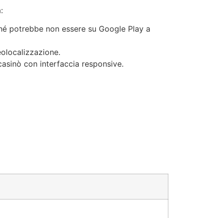
:
oiché potrebbe non essere su Google Play a
eolocalizzazione.
casinò con interfaccia responsive.