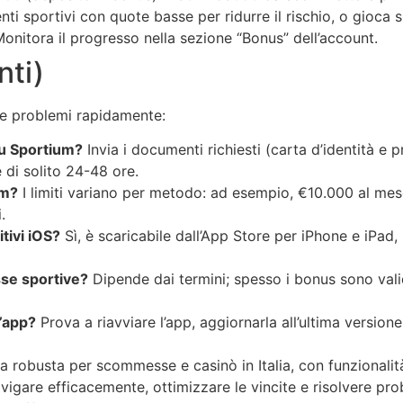
i sportivi con quote basse per ridurre il rischio, o gioca 
 Monitora il progresso nella sezione “Bonus” dell’account.
ti)
e problemi rapidamente:
su Sportium?
Invia i documenti richiesti (carta d’identità e 
e di solito 24-48 ore.
um?
I limiti variano per metodo: ad esempio, €10.000 al mese
.
tivi iOS?
Sì, è scaricabile dall’App Store per iPhone e iPad,
sse sportive?
Dipende dai termini; spesso i bonus sono validi
l’app?
Prova a riavviare l’app, aggiornarla all’ultima version
a robusta per scommesse e casinò in Italia, con funzionalit
igare efficacemente, ottimizzare le vincite e risolvere pr