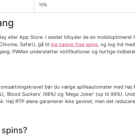
10%
ang
lay eller App Store. I stedet tilbyder de en mobiloptimere
hrome, Safari), gå til
Ice casino free spins
, og log ind med 
ang. PWA’en understøtter notifikationer og hurtige indbeta
 omsætningskravet bør du vælge spilleautomater med høj RTP
9%), ‘Blood Suckers’ (98%) og ‘Mega Joker’ (op til 99%). Un
: Høj RTP alene garanterer ikke gevinst, men det reducerer
 spins?