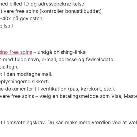
 med billed-ID og adressebekræftelse
ivere free spins (kontroller bonustilbuddet)
x-40x på gevinsten
ilspil
sino free spins
– undgå phishing-links.
en med fulde navn, e-mail, adresse og fødselsdato.
ialtegn.
et i den modtagne mail.
plysningerne sikkert.
 dokumenter til verifikation (pas, kørekort, etc.).
tivere free spins – vælg en betalingsmetode som Visa, Master
det til omsætningskrav. Du kan maksimere værdien ved at v