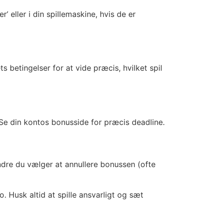
 eller i din spillemaskine, hvis de er
ts betingelser for at vide præcis, hvilket spil
 Se din kontos bonusside for præcis deadline.
ndre du vælger at annullere bonussen (ofte
. Husk altid at spille ansvarligt og sæt