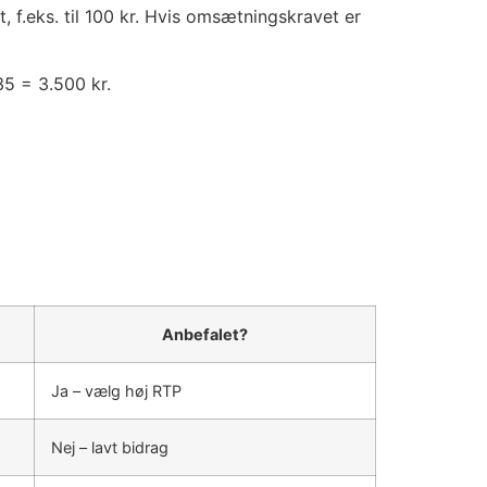
 f.eks. til 100 kr. Hvis omsætningskravet er
35 = 3.500 kr.
Anbefalet?
Ja – vælg høj RTP
Nej – lavt bidrag