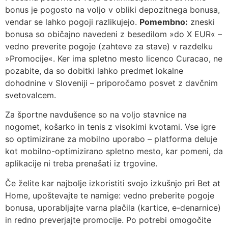
bonus je pogosto na voljo v obliki depozitnega bonusa,
vendar se lahko pogoji razlikujejo.
Pomembno:
zneski
bonusa so običajno navedeni z besedilom »do X EUR« –
vedno preverite pogoje (zahteve za stave) v razdelku
»Promocije«. Ker ima spletno mesto licenco Curacao, ne
pozabite, da so dobitki lahko predmet lokalne
dohodnine v Sloveniji – priporočamo posvet z davčnim
svetovalcem.
Za športne navdušence so na voljo stavnice na
nogomet, košarko in tenis z visokimi kvotami. Vse igre
so optimizirane za mobilno uporabo – platforma deluje
kot mobilno-optimizirano spletno mesto, kar pomeni, da
aplikacije ni treba prenašati iz trgovine.
Če želite kar najbolje izkoristiti svojo izkušnjo pri Bet at
Home, upoštevajte te namige: vedno preberite pogoje
bonusa, uporabljajte varna plačila (kartice, e-denarnice)
in redno preverjajte promocije. Po potrebi omogočite