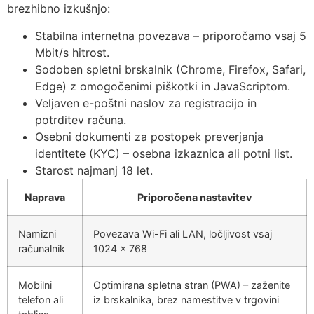
brezhibno izkušnjo:
Stabilna internetna povezava – priporočamo vsaj 5
Mbit/s hitrost.
Sodoben spletni brskalnik (Chrome, Firefox, Safari,
Edge) z omogočenimi piškotki in JavaScriptom.
Veljaven e-poštni naslov za registracijo in
potrditev računa.
Osebni dokumenti za postopek preverjanja
identitete (KYC) – osebna izkaznica ali potni list.
Starost najmanj 18 let.
Naprava
Priporočena nastavitev
Namizni
Povezava Wi-Fi ali LAN, ločljivost vsaj
računalnik
1024 x 768
Mobilni
Optimirana spletna stran (PWA) – zaženite
telefon ali
iz brskalnika, brez namestitve v trgovini