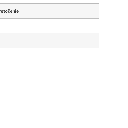
retočenie