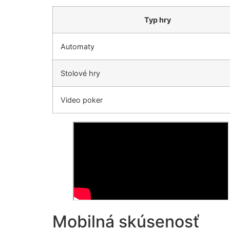
Typ hry
Automaty
Stolové hry
Video poker
Mobilná skúsenosť