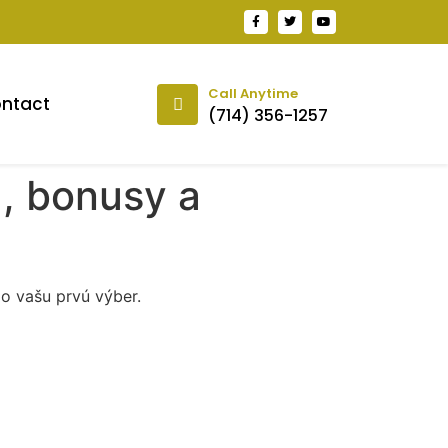
Call Anytime
ntact
(714) 356-1257
a, bonusy a
po vašu prvú výber.