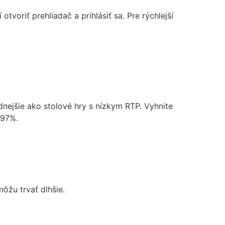
tvoriť prehliadač a prihlásiť sa. Pre rýchlejší
nejšie ako stolové hry s nízkym RTP. Vyhnite
 97%.
ôžu trvať dlhšie.