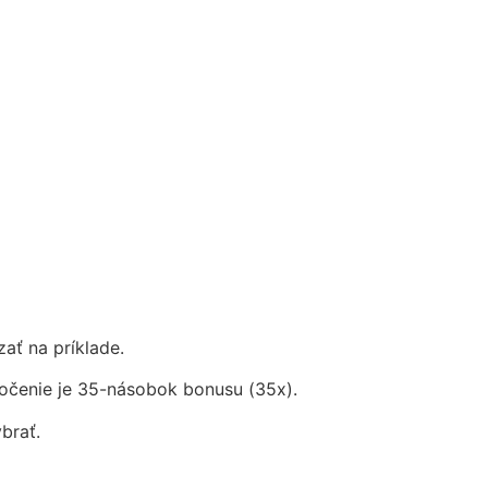
ať na príklade.
očenie je 35-násobok bonusu (35x).
brať.