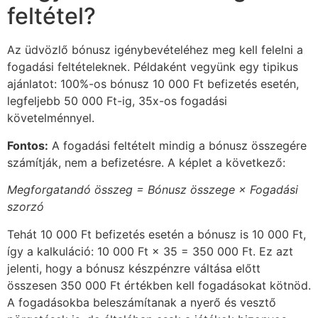
feltétel?
Az üdvözlő bónusz igénybevételéhez meg kell felelni a
fogadási feltételeknek. Példaként vegyünk egy tipikus
ajánlatot: 100%-os bónusz 10 000 Ft befizetés esetén,
legfeljebb 50 000 Ft-ig, 35x-os fogadási
követelménnyel.
Fontos:
A fogadási feltételt mindig a bónusz összegére
számítják, nem a befizetésre. A képlet a következő:
Megforgatandó összeg = Bónusz összege × Fogadási
szorzó
Tehát 10 000 Ft befizetés esetén a bónusz is 10 000 Ft,
így a kalkuláció: 10 000 Ft × 35 = 350 000 Ft. Ez azt
jelenti, hogy a bónusz készpénzre váltása előtt
összesen 350 000 Ft értékben kell fogadásokat kötnöd.
A fogadásokba beleszámítanak a nyerő és vesztő