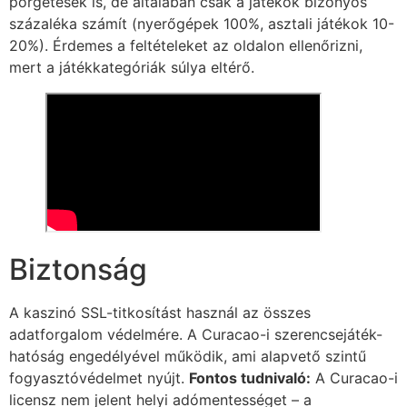
pörgetések is, de általában csak a játékok bizonyos
százaléka számít (nyerőgépek 100%, asztali játékok 10-
20%). Érdemes a feltételeket az oldalon ellenőrizni,
mert a játékkategóriák súlya eltérő.
Biztonság
A kaszinó SSL-titkosítást használ az összes
adatforgalom védelmére. A Curacao-i szerencsejáték-
hatóság engedélyével működik, ami alapvető szintű
fogyasztóvédelmet nyújt.
Fontos tudnivaló:
A Curacao-i
licensz nem jelent helyi adómentességet – a