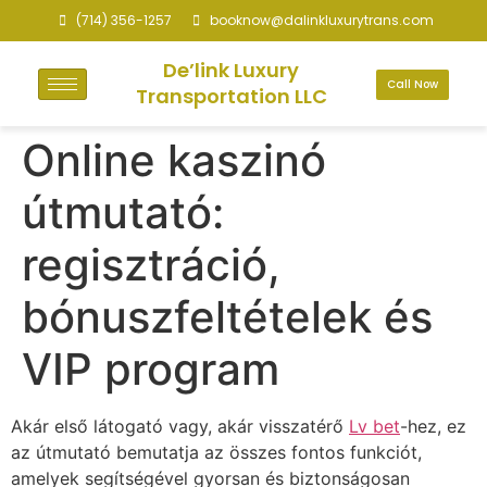
(714) 356-1257
booknow@dalinkluxurytrans.com
De’link Luxury
Call Now
Transportation LLC
Online kaszinó
útmutató:
regisztráció,
bónuszfeltételek és
VIP program
Akár első látogató vagy, akár visszatérő
Lv bet
-hez, ez
az útmutató bemutatja az összes fontos funkciót,
amelyek segítségével gyorsan és biztonságosan