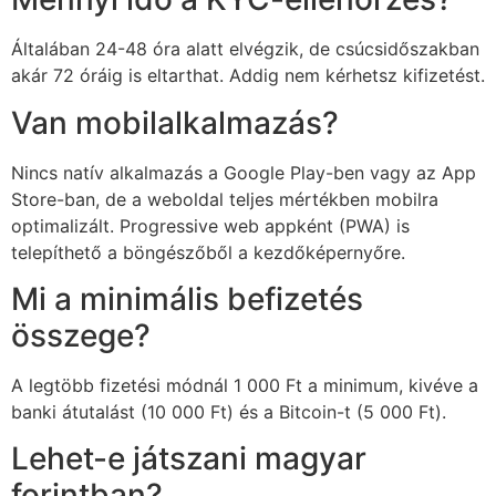
Általában 24-48 óra alatt elvégzik, de csúcsidőszakban
akár 72 óráig is eltarthat. Addig nem kérhetsz kifizetést.
Van mobilalkalmazás?
Nincs natív alkalmazás a Google Play-ben vagy az App
Store-ban, de a weboldal teljes mértékben mobilra
optimalizált. Progressive web appként (PWA) is
telepíthető a böngészőből a kezdőképernyőre.
Mi a minimális befizetés
összege?
A legtöbb fizetési módnál 1 000 Ft a minimum, kivéve a
banki átutalást (10 000 Ft) és a Bitcoin-t (5 000 Ft).
Lehet-e játszani magyar
forintban?