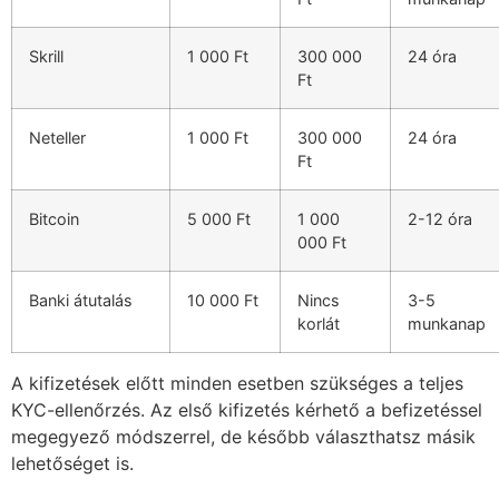
Skrill
1 000 Ft
300 000
24 óra
Ft
Neteller
1 000 Ft
300 000
24 óra
Ft
Bitcoin
5 000 Ft
1 000
2-12 óra
000 Ft
Banki átutalás
10 000 Ft
Nincs
3-5
korlát
munkanap
A kifizetések előtt minden esetben szükséges a teljes
KYC-ellenőrzés. Az első kifizetés kérhető a befizetéssel
megegyező módszerrel, de később választhatsz másik
lehetőséget is.