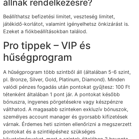
állnak rendelkezésre?
Beállíthatsz befizetési limitet, veszteség limitet,
játékidő-korlátot, valamint igényelhetsz önkizárást is.
Ezeket a fiókbeállításokban találod.
Pro tippek – VIP és
hűségprogram
A hűségprogram több szintből áll (általában 5-6 szint,
pl. Bronze, Silver, Gold, Platinum, Diamond). Minden
valódi pénzes fogadás után pontokat gyűjtesz: 100 Ft
tétenként általában 1 pont jár. A pontokat később
bónuszra, ingyenes pörgetésekre vagy készpénzre
válthatod. A magasabb szinteken exkluzív bónuszok,
személyes account manager és gyorsabb kifizetések
várnak. Érdemes heti szinten ellenőrizni a megszerzett
pontokat és a szintlépéshez szükséges
követelményeket, mert a szintek általában 3 havonta